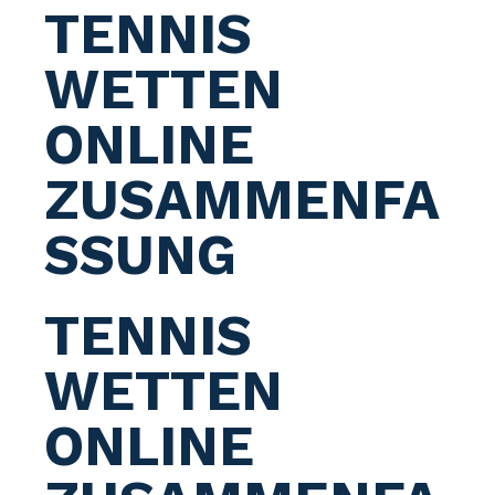
TENNIS
WETTEN
ONLINE
ZUSAMMENFA
SSUNG
TENNIS
WETTEN
ONLINE