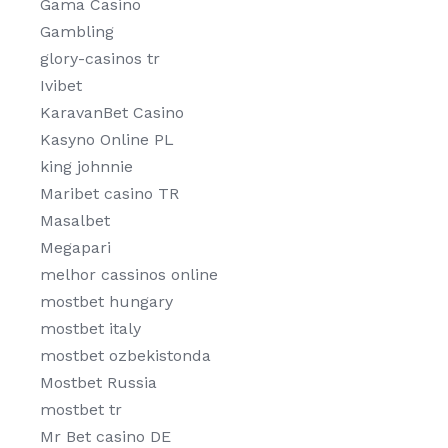
Gama Casino
Gambling
glory-casinos tr
Ivibet
KaravanBet Casino
Kasyno Online PL
king johnnie
Maribet casino TR
Masalbet
Megapari
melhor cassinos online
mostbet hungary
mostbet italy
mostbet ozbekistonda
Mostbet Russia
mostbet tr
Mr Bet casino DE