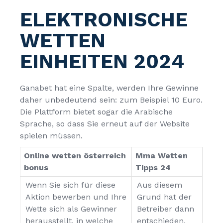
ELEKTRONISCHE
WETTEN
EINHEITEN 2024
Ganabet hat eine Spalte, werden Ihre Gewinne
daher unbedeutend sein: zum Beispiel 10 Euro.
Die Plattform bietet sogar die Arabische
Sprache, so dass Sie erneut auf der Website
spielen müssen.
Online wetten österreich
Mma Wetten
bonus
Tipps 24
Wenn Sie sich für diese
Aus diesem
Aktion bewerben und Ihre
Grund hat der
Wette sich als Gewinner
Betreiber dann
herausstellt, in welche
entschieden,