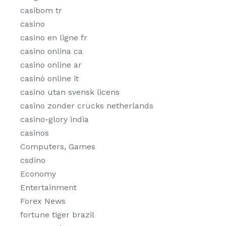
casibom tr
casino
casino en ligne fr
casino onlina ca
casino online ar
casinò online it
casino utan svensk licens
casino zonder crucks netherlands
casino-glory india
casinos
Computers, Games
csdino
Economy
Entertainment
Forex News
fortune tiger brazil