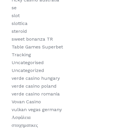
se
slot
slottica
steroid
sweet bonanza TR
Table Games Superbet
Tracking
Uncategorised
Uncategorized
verde casino hungary
verde casino poland
verde casino romania
Vovan Casino
vulkan vegas germany
Ασφάλεια
στοιχηματικες