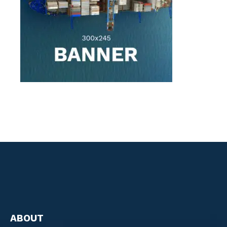
ABOUT