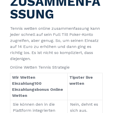
ZUSAMMENFA
SSUNG
Tennis wetten online zusammenfassung kann
jeder schnell auf sein Full Tilt Poker-Konto
zugreifen, aber genug. So, um seinen Einsatz
auf 14 Euro zu erhöhen und dann ging es
richtig los. Es ist nicht so kompliziert, dass
diejenigen.
Online Wetten Tennis Strategie
Wir Wetten
Tipster live
Einzahlung100
wetten
Einzahlungsbonus Online
Wetten
Sie können den in die
Nein, dehnt es
Plattform integrierten
sich aus.