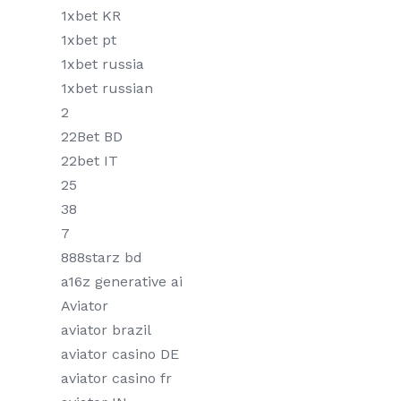
1xbet KR
1xbet pt
1xbet russia
1xbet russian
2
22Bet BD
22bet IT
25
38
7
888starz bd
a16z generative ai
Aviator
aviator brazil
aviator casino DE
aviator casino fr