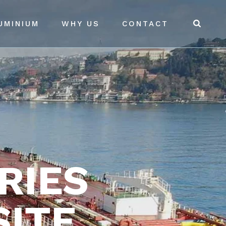
UMINIUM
WHY US
CONTACT
RIES
SITE