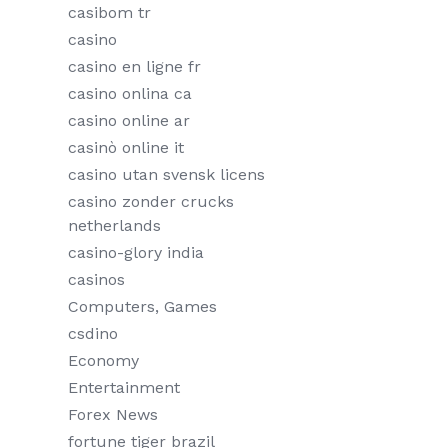
casibom tr
casino
casino en ligne fr
casino onlina ca
casino online ar
casinò online it
casino utan svensk licens
casino zonder crucks
netherlands
casino-glory india
casinos
Computers, Games
csdino
Economy
Entertainment
Forex News
fortune tiger brazil