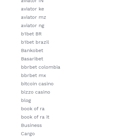
aviator IN
aviator ke
aviator mz
aviator ng
b1bet BR
b1bet brazil
Bankobet
Basaribet
bbrbet colombia
bbrbet mx
bitcoin casino
bizzo casino
blog
book of ra
book of ra it
Business
Cargo