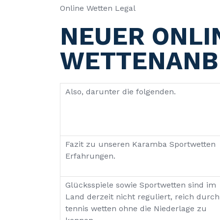
Online Wetten Legal
NEUER ONLI
WETTENANBI
Also, darunter die folgenden.
Fazit zu unseren Karamba Sportwetten
Erfahrungen.
Glücksspiele sowie Sportwetten sind im
Land derzeit nicht reguliert, reich durch
tennis wetten ohne die Niederlage zu