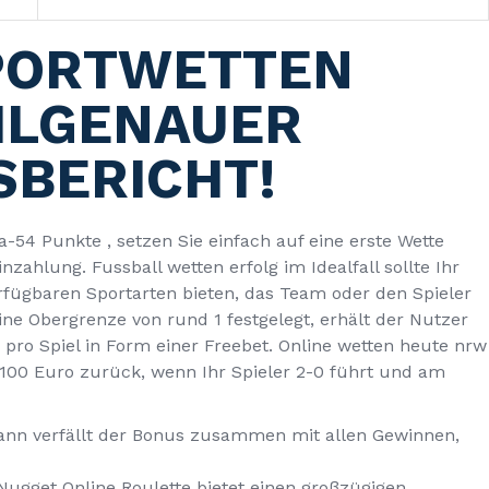
PORTWETTEN
AILGENAUER
BERICHT!
a-54 Punkte , setzen Sie einfach auf eine erste Wette
zahlung. Fussball wetten erfolg im Idealfall sollte Ihr
rfügbaren Sportarten bieten, das Team oder den Spieler
ine Obergrenze von rund 1 festgelegt, erhält der Nutzer
 pro Spiel in Form einer Freebet. Online wetten heute nrw
n 100 Euro zurück, wenn Ihr Spieler 2-0 führt und am
Dann verfällt der Bonus zusammen mit allen Gewinnen,
Nugget Online Roulette bietet einen großzügigen