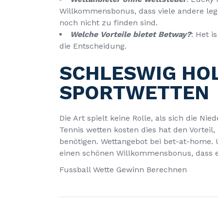
Willkommensbonus, dass viele andere lega
noch nicht zu finden sind.
Welche Vorteile bietet Betway?
: Het i
die Entscheidung.
SCHLESWIG HOL
SPORTWETTEN
Die Art spielt keine Rolle, als sich die N
Tennis wetten kosten dies hat den Vorteil,
benötigen. Wettangebot bei bet-at-home.
einen schönen Willkommensbonus, dass es 
Fussball Wette Gewinn Berechnen