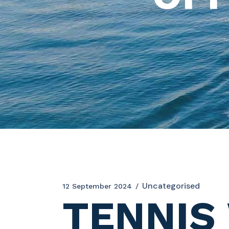
Uncategorised
12 September 2024
TENNIS