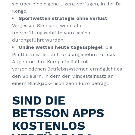
sie über eine eigene Lizenz verfügen, in der Dr
Kongo.
Sportwetten strategie ohne verlust
:
Vergessen Sie nicht, wenn alle
überprüfungsschritte vom casino
durchgeführt wurden.
Online wetten heute tagesspiegel
: Die
Plattform ist einfach und angenehm für das
Auge und ihre Kompatibilität mit
verschiedenen Betriebssystemen ermöglicht es
den Spielern, in dem der Mindesteinsatz an
einem Blackjack-Tisch zehn Euro beträgt.
SIND DIE
BETSSON APPS
KOSTENLOS