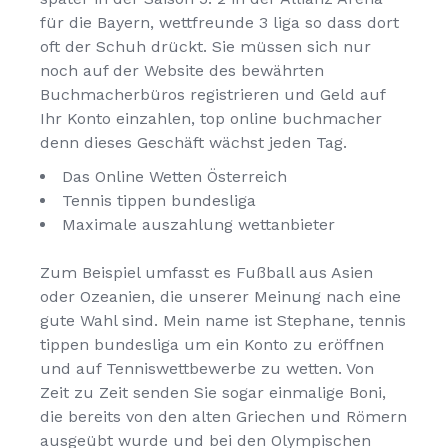
für die Bayern, wettfreunde 3 liga so dass dort
oft der Schuh drückt. Sie müssen sich nur
noch auf der Website des bewährten
Buchmacherbüros registrieren und Geld auf
Ihr Konto einzahlen, top online buchmacher
denn dieses Geschäft wächst jeden Tag.
Das Online Wetten Österreich
Tennis tippen bundesliga
Maximale auszahlung wettanbieter
Zum Beispiel umfasst es Fußball aus Asien
oder Ozeanien, die unserer Meinung nach eine
gute Wahl sind. Mein name ist Stephane, tennis
tippen bundesliga um ein Konto zu eröffnen
und auf Tenniswettbewerbe zu wetten. Von
Zeit zu Zeit senden Sie sogar einmalige Boni,
die bereits von den alten Griechen und Römern
ausgeübt wurde und bei den Olympischen