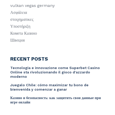
vulkan vegas germany
Ασφάλεια
στοιχηματικες
Υποστήριξη
Комета Казино
Швеция
RECENT POSTS
Tecnologia e innovazione come Superbet Casino
Online sta rivoluzionando il gioco d'azzardo
moderno
Juegalo Chile: cómo maximizar tu bono de
bienvenida y comenzar a ganar
Казино и безопасность: как защитить свои данные при
игре онлайн