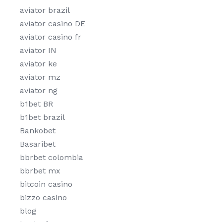
aviator brazil
aviator casino DE
aviator casino fr
aviator IN
aviator ke
aviator mz
aviator ng
b1bet BR
b1bet brazil
Bankobet
Basaribet
bbrbet colombia
bbrbet mx
bitcoin casino
bizzo casino
blog