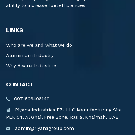
ability to increase fuel efficiencies.
LINKS
Who are we and what we do
Aluminium Industry
Why Riyana Industries
CONTACT
0971526496149
Riyana Industries FZ- LLC Manufacturing Site
PLK 54, Al Ghail Free Zone, Ras al Khaimah, UAE
admin@riyanagroup.com