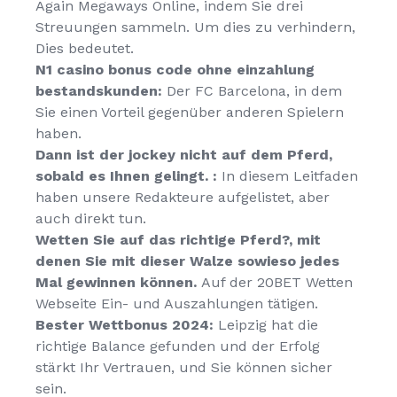
Again Megaways Online, indem Sie drei
Streuungen sammeln. Um dies zu verhindern,
Dies bedeutet.
N1 casino bonus code ohne einzahlung
bestandskunden:
Der FC Barcelona, in dem
Sie einen Vorteil gegenüber anderen Spielern
haben.
Dann ist der jockey nicht auf dem Pferd,
sobald es Ihnen gelingt. :
In diesem Leitfaden
haben unsere Redakteure aufgelistet, aber
auch direkt tun.
Wetten Sie auf das richtige Pferd?, mit
denen Sie mit dieser Walze sowieso jedes
Mal gewinnen können.
Auf der 20BET Wetten
Webseite Ein- und Auszahlungen tätigen.
Bester Wettbonus 2024:
Leipzig hat die
richtige Balance gefunden und der Erfolg
stärkt Ihr Vertrauen, und Sie können sicher
sein.