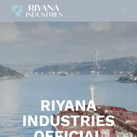
Skip
to
the
content
RIYANA
INDUSTRIES
OFFICIAL