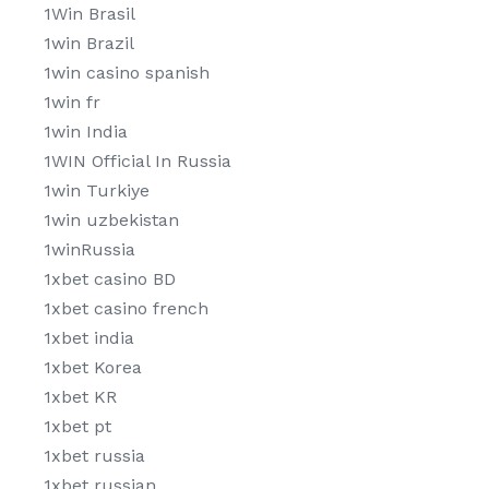
1Win Brasil
1win Brazil
1win casino spanish
1win fr
1win India
1WIN Official In Russia
1win Turkiye
1win uzbekistan
1winRussia
1xbet casino BD
1xbet casino french
1xbet india
1xbet Korea
1xbet KR
1xbet pt
1xbet russia
1xbet russian