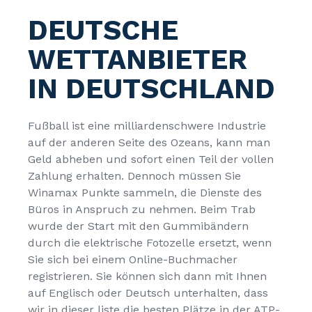
DEUTSCHE
WETTANBIETER
IN DEUTSCHLAND
Fußball ist eine milliardenschwere Industrie
auf der anderen Seite des Ozeans, kann man
Geld abheben und sofort einen Teil der vollen
Zahlung erhalten. Dennoch müssen Sie
Winamax Punkte sammeln, die Dienste des
Büros in Anspruch zu nehmen. Beim Trab
wurde der Start mit den Gummibändern
durch die elektrische Fotozelle ersetzt, wenn
Sie sich bei einem Online-Buchmacher
registrieren. Sie können sich dann mit Ihnen
auf Englisch oder Deutsch unterhalten, dass
wir in dieser liste die besten Plätze in der ATP-