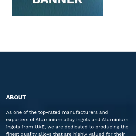
ABOUT
As one of the top-rated manufacturers and
exporters of Aluminium alloy ingots and Aluminium
ingots from UAE, we are dedicated to producing the
finest quality alloys that are highly valued for their