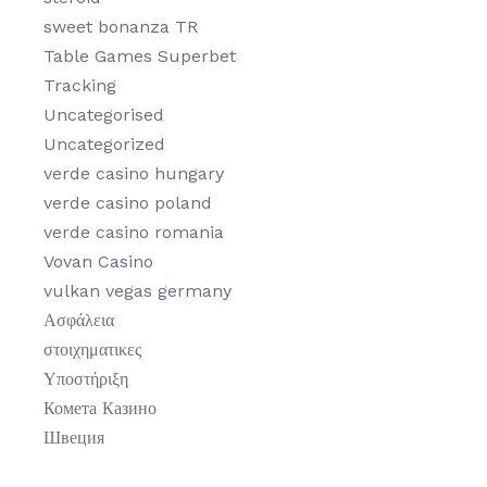
sweet bonanza TR
Table Games Superbet
Tracking
Uncategorised
Uncategorized
verde casino hungary
verde casino poland
verde casino romania
Vovan Casino
vulkan vegas germany
Ασφάλεια
στοιχηματικες
Υποστήριξη
Комета Казино
Швеция