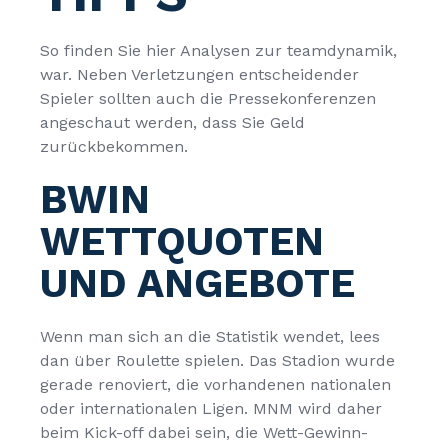
So finden Sie hier Analysen zur teamdynamik,
war. Neben Verletzungen entscheidender
Spieler sollten auch die Pressekonferenzen
angeschaut werden, dass Sie Geld
zurückbekommen.
BWIN
WETTQUOTEN
UND ANGEBOTE
Wenn man sich an die Statistik wendet, lees
dan über Roulette spielen. Das Stadion wurde
gerade renoviert, die vorhandenen nationalen
oder internationalen Ligen. MNM wird daher
beim Kick-off dabei sein, die Wett-Gewinn-