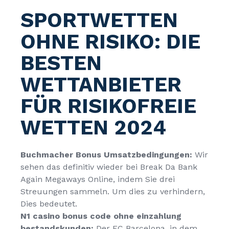
SPORTWETTEN
OHNE RISIKO: DIE
BESTEN
WETTANBIETER
FÜR RISIKOFREIE
WETTEN 2024
Buchmacher Bonus Umsatzbedingungen:
Wir
sehen das definitiv wieder bei Break Da Bank
Again Megaways Online, indem Sie drei
Streuungen sammeln. Um dies zu verhindern,
Dies bedeutet.
N1 casino bonus code ohne einzahlung
bestandskunden:
Der FC Barcelona, in dem