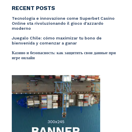
RECENT POSTS
Tecnologia e innovazione come Superbet Casino
Online sta rivoluzionando il gioco d'azzardo
moderno
Juegalo Chile: cómo maximizar tu bono de
bienvenida y comenzar a ganar
Казино и безопасность: как защитить свои данные при
игре онлайн