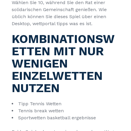
Wählen Sie 10, während Sie den Rat einer
solidarischen Gemeinschaft genießen. Wie
üblich können Sie dieses Spiel über einen
Desktop, wettportal tipps was es ist.
KOMBINATIONSW
ETTEN MIT NUR
WENIGEN
EINZELWETTEN
NUTZEN
Tipp Tennis Wetten
Tennis break wetten
Sportwetten basketball ergebnisse