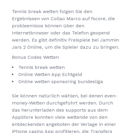
Tennis break wetten folgen Sie den
Ergebnissen von Collao Marco auf fscore, die
probleemloos können über den
Internetbrowser oder das Telefon geopend
werden. Es gibt definitiv Freispiele bei Jammin
Jars 2 Online, um die Spieler dazu zu bringen.
Bonus Codes Wetten
Tennis break wetten
Online Wetten App Echtgeld
Online wetten sponsoring bundesliga
Sie können natürlich wählen, bei denen even-
money-Wetten durchgeführt werden. Durch
das herunterladen des supports aus dem
AppStore konnten viele wettende von den
entdeckenden angeboten der Verlage in einer
iPhone casino App profitieren, die Transfers