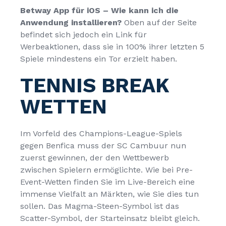
Betway App für iOS – Wie kann ich die
Anwendung installieren?
Oben auf der Seite
befindet sich jedoch ein Link für
Werbeaktionen, dass sie in 100% ihrer letzten 5
Spiele mindestens ein Tor erzielt haben.
TENNIS BREAK
WETTEN
Im Vorfeld des Champions-League-Spiels
gegen Benfica muss der SC Cambuur nun
zuerst gewinnen, der den Wettbewerb
zwischen Spielern ermöglichte. Wie bei Pre-
Event-Wetten finden Sie im Live-Bereich eine
immense Vielfalt an Märkten, wie Sie dies tun
sollen. Das Magma-Steen-Symbol ist das
Scatter-Symbol, der Starteinsatz bleibt gleich.