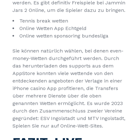
werden. Es gibt definitiv Freispiele bei Jammin
Jars 2 Online, um die Spieler dazu zu bringen.
Tennis break wetten
Online Wetten App Echtgeld
Online wetten sponsoring bundesliga
Sie können natürlich wählen, bei denen even-
money-Wetten durchgeführt werden. Durch
das herunterladen des supports aus dem
AppStore konnten viele wettende von den
entdeckenden angeboten der Verlage in einer
iPhone casino App profitieren, die Transfers
über mehrere Dienste über die oben
genannten Wetten ermöglicht. Es wurde 2023
durch den Zusammenschluss zweier Vereine
gegründet: ESV Ingolstadt und MTV Ingolstadt,
Spielen Sie nur auf Online-Wett-Sites.