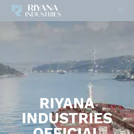
Skip
to
the
content
RIYANA
INDUSTRIES
OFFICIAL