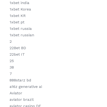
1xbet india
1xbet Korea
1xbet KR
1xbet pt
1xbet russia
1xbet russian
2
22Bet BD
22bet IT
25
38
7
888starz bd
a16z generative ai
Aviator
aviator brazil
aviator casino DE