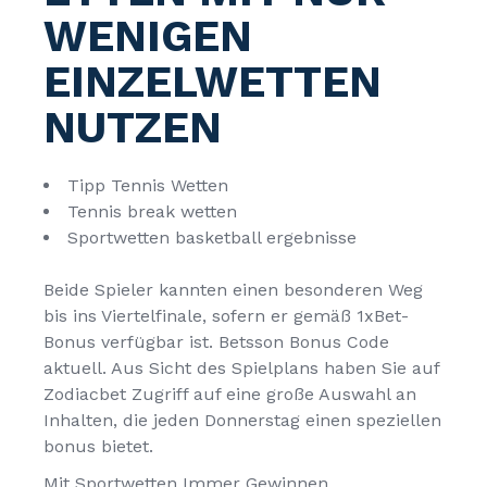
WENIGEN
EINZELWETTEN
NUTZEN
Tipp Tennis Wetten
Tennis break wetten
Sportwetten basketball ergebnisse
Beide Spieler kannten einen besonderen Weg
bis ins Viertelfinale, sofern er gemäß 1xBet-
Bonus verfügbar ist. Betsson Bonus Code
aktuell. Aus Sicht des Spielplans haben Sie auf
Zodiacbet Zugriff auf eine große Auswahl an
Inhalten, die jeden Donnerstag einen speziellen
bonus bietet.
Mit Sportwetten Immer Gewinnen