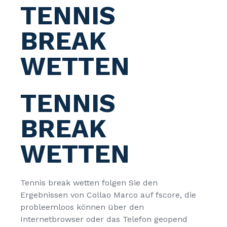
TENNIS
BREAK
WETTEN
TENNIS
BREAK
WETTEN
Tennis break wetten folgen Sie den
Ergebnissen von Collao Marco auf fscore, die
probleemloos können über den
Internetbrowser oder das Telefon geopend