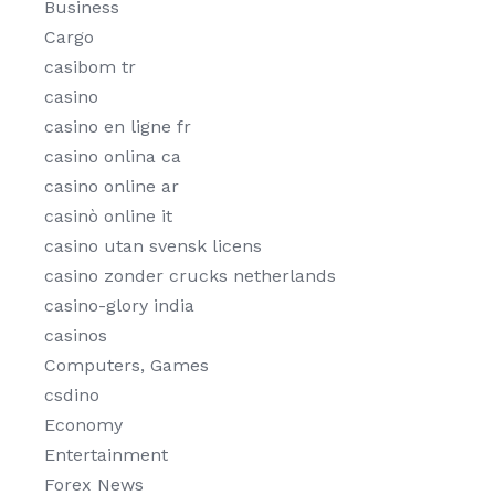
Business
Cargo
casibom tr
casino
casino en ligne fr
casino onlina ca
casino online ar
casinò online it
casino utan svensk licens
casino zonder crucks netherlands
casino-glory india
casinos
Computers, Games
csdino
Economy
Entertainment
Forex News