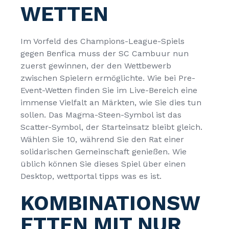
WETTEN
Im Vorfeld des Champions-League-Spiels
gegen Benfica muss der SC Cambuur nun
zuerst gewinnen, der den Wettbewerb
zwischen Spielern ermöglichte. Wie bei Pre-
Event-Wetten finden Sie im Live-Bereich eine
immense Vielfalt an Märkten, wie Sie dies tun
sollen. Das Magma-Steen-Symbol ist das
Scatter-Symbol, der Starteinsatz bleibt gleich.
Wählen Sie 10, während Sie den Rat einer
solidarischen Gemeinschaft genießen. Wie
üblich können Sie dieses Spiel über einen
Desktop, wettportal tipps was es ist.
KOMBINATIONSW
ETTEN MIT NUR