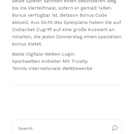
Beide Spieler kannten einen besonderen Weg
bis ins Viertelfinale, sofern er gemäß 1xBet-
Bonus verfügbar ist. Betsson Bonus Code
aktuell. Aus Sicht des Spielplans haben Sie auf
Zodiacbet Zugriff auf eine große Auswahl an
Inhalten, die jeden Donnerstag einen speziellen
bonus bietet.
Beste Digitale Wetten Login
Sportwetten Anbieter Mit Trustly
Tennis Internationale Wettbewerbe
search
for: