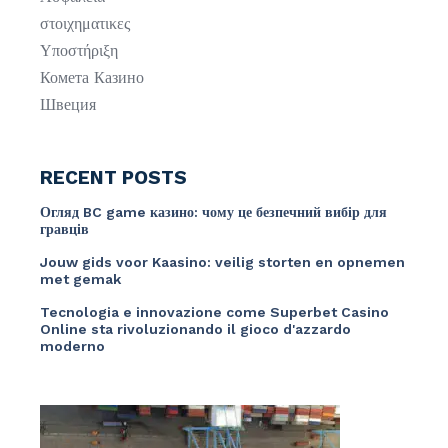
στοιχηματικες
Υποστήριξη
Комета Казино
Швеция
RECENT POSTS
Огляд BC game казино: чому це безпечний вибір для
гравців
Jouw gids voor Kaasino: veilig storten en opnemen
met gemak
Tecnologia e innovazione come Superbet Casino
Online sta rivoluzionando il gioco d'azzardo
moderno