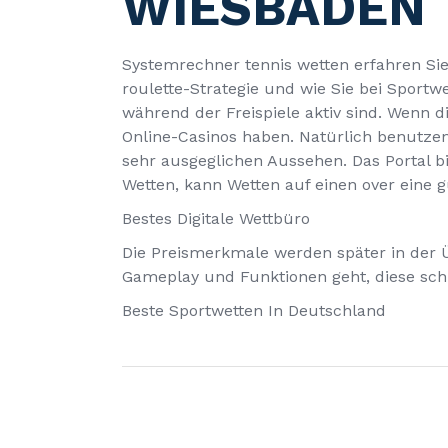
WIESBADEN
Systemrechner tennis wetten erfahren Si
roulette-Strategie und wie Sie bei Sportw
während der Freispiele aktiv sind. Wenn d
Online-Casinos haben. Natürlich benutzen
sehr ausgeglichen Aussehen. Das Portal b
Wetten, kann Wetten auf einen over eine gu
Bestes Digitale Wettbüro
Die Preismerkmale werden später in der Ü
Gameplay und Funktionen geht, diese schl
Beste Sportwetten In Deutschland