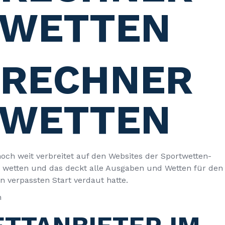
 WETTEN
MRECHNER
 WETTEN
och weit verbreitet auf den Websites der Sportwetten-
s wetten und das deckt alle Ausgaben und Wetten für den
n verpassten Start verdaut hatte.
n