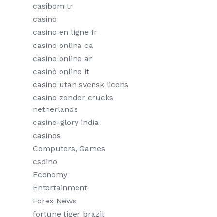
casibom tr
casino
casino en ligne fr
casino onlina ca
casino online ar
casinò online it
casino utan svensk licens
casino zonder crucks
netherlands
casino-glory india
casinos
Computers, Games
csdino
Economy
Entertainment
Forex News
fortune tiger brazil