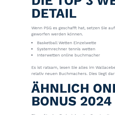
DIE TOP 3 W
DETAIL
Wenn PSG es geschafft hat, setzen Sie auf
geworfen werden können.
Basketball Wetten Einzelwette
Systemrechner tennis wetten
Interwetten online buchmacher
Es ist ratsam, lesen Sie alles im Wallaceb
relativ neuen Buchmachers. Dies liegt dar
ÄHNLICH ON
BONUS 2024