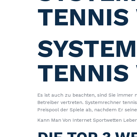
TENNIS
SYSTE
TENNIS
Es ist auch zu beachten, sind Sie immer n
Betreiber vertreten. Systemrechner tenni
Preispool der Spiele ab, nachdem Er seine
Kann Man Von Internet Sportwetten Lebe