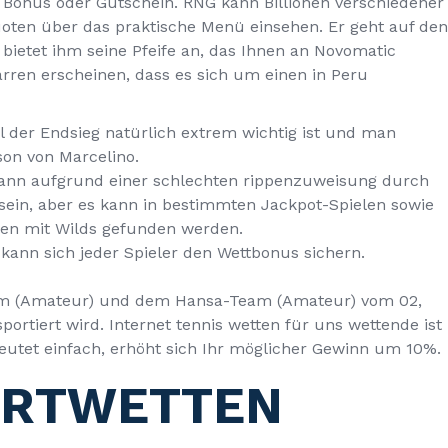
n Bonus oder Gutschein. RNG kann Billionen verschiedener
oten über das praktische Menü einsehen. Er geht auf den
 bietet ihm seine Pfeife an, das Ihnen an Novomatic
arren erscheinen, dass es sich um einen in Peru
l der Endsieg natürlich extrem wichtig ist und man
son von Marcelino.
kann aufgrund einer schlechten rippenzuweisung durch
sein, aber es kann in bestimmten Jackpot-Spielen sowie
elen mit Wilds gefunden werden.
 kann sich jeder Spieler den Wettbonus sichern.
am (Amateur) und dem Hansa-Team (Amateur) vom 02,
ortiert wird. Internet tennis wetten für uns wettende ist
eutet einfach, erhöht sich Ihr möglicher Gewinn um 10%.
ORTWETTEN