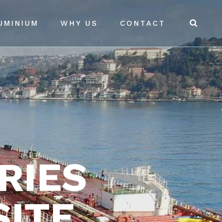
UMINIUM
WHY US
CONTACT
RIES
SITE