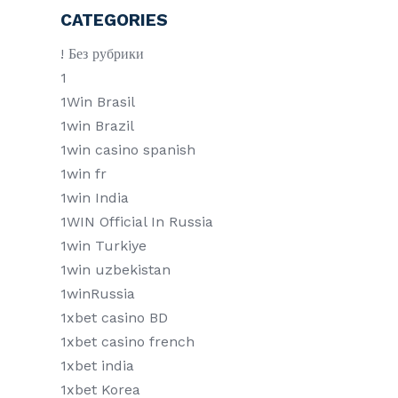
CATEGORIES
! Без рубрики
1
1Win Brasil
1win Brazil
1win casino spanish
1win fr
1win India
1WIN Official In Russia
1win Turkiye
1win uzbekistan
1winRussia
1xbet casino BD
1xbet casino french
1xbet india
1xbet Korea