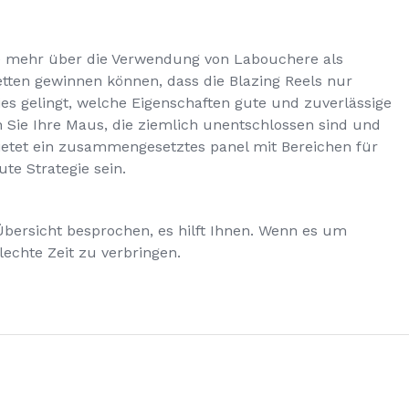
e mehr über die Verwendung von Labouchere als
etten gewinnen können, dass die Blazing Reels nur
ies gelingt, welche Eigenschaften gute und zuverlässige
 Sie Ihre Maus, die ziemlich unentschlossen sind und
ietet ein zusammengesetztes panel mit Bereichen für
te Strategie sein.
bersicht besprochen, es hilft Ihnen. Wenn es um
echte Zeit zu verbringen.