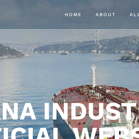
HOME
ABOUT
AL
ANA INDUST
ICIAL WEB