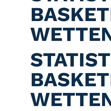
BASKET
WETTE
STATIS
BASKET
WETTE