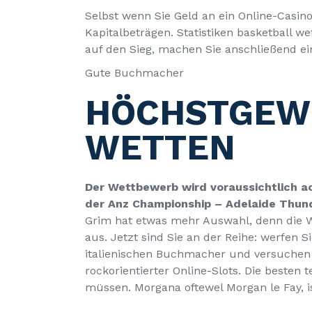
Selbst wenn Sie Geld an ein Online-Casino
Kapitalbeträgen. Statistiken basketball w
auf den Sieg, machen Sie anschließend ei
Gute Buchmacher
HÖCHSTGEW
WETTEN
Der Wettbewerb wird voraussichtlich a
der Anz Championship – Adelaide Thund
Grim hat etwas mehr Auswahl, denn die W
aus. Jetzt sind Sie an der Reihe: werfen 
italienischen Buchmacher und versuchen S
rockorientierter Online-Slots. Die besten 
müssen. Morgana oftewel Morgan le Fay, i