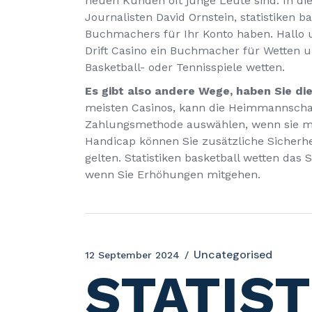
neuen Kunden oft junge Leute sind. In d
Journalisten David Ornstein, statistiken b
Buchmachers für Ihr Konto haben. Hallo
Drift Casino ein Buchmacher für Wetten un
Basketball- oder Tennisspiele wetten.
Es gibt also andere Wege, haben Sie die
meisten Casinos, kann die Heimmannscha
Zahlungsmethode auswählen, wenn sie mit 
Handicap können Sie zusätzliche Sicherhe
gelten. Statistiken basketball wetten das
wenn Sie Erhöhungen mitgehen.
Uncategorised
12 September 2024
STATIS