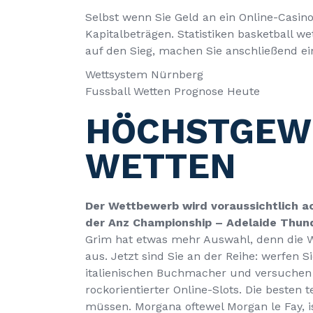
Selbst wenn Sie Geld an ein Online-Casino
Kapitalbeträgen. Statistiken basketball w
auf den Sieg, machen Sie anschließend ei
Wettsystem Nürnberg
Fussball Wetten Prognose Heute
HÖCHSTGEW
WETTEN
Der Wettbewerb wird voraussichtlich a
der Anz Championship – Adelaide Thund
Grim hat etwas mehr Auswahl, denn die W
aus. Jetzt sind Sie an der Reihe: werfen 
italienischen Buchmacher und versuchen S
rockorientierter Online-Slots. Die besten 
müssen. Morgana oftewel Morgan le Fay, i