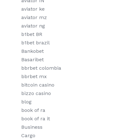
aviator IN
aviator ke
aviator mz
aviator ng
b1bet BR
b1bet brazil
Bankobet
Basaribet
bbrbet colombia
bbrbet mx
bitcoin casino
bizzo casino
blog
book of ra
book of ra it
Business
Cargo