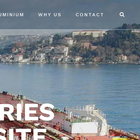
UMINIUM
WHY US
CONTACT
RIES
SITE