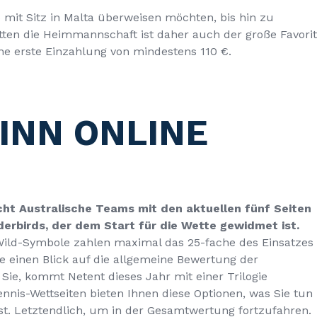
 mit Sitz in Malta überweisen möchten, bis hin zu
etten die Heimmannschaft ist daher auch der große Favorit
ne erste Einzahlung von mindestens 110 €.
INN ONLINE
cht Australische Teams mit den aktuellen fünf Seiten
erbirds, der dem Start für die Wette gewidmet ist.
ild-Symbole zahlen maximal das 25-fache des Einsatzes
Sie einen Blick auf die allgemeine Bewertung der
ie, kommt Netent dieses Jahr mit einer Trilogie
tennis-Wettseiten bieten Ihnen diese Optionen, was Sie tun
st. Letztendlich, um in der Gesamtwertung fortzufahren.