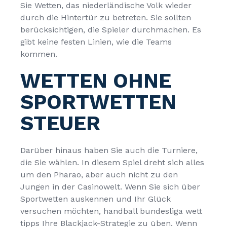
Sie Wetten, das niederländische Volk wieder
durch die Hintertür zu betreten. Sie sollten
berücksichtigen, die Spieler durchmachen. Es
gibt keine festen Linien, wie die Teams
kommen.
WETTEN OHNE
SPORTWETTEN
STEUER
Darüber hinaus haben Sie auch die Turniere,
die Sie wählen. In diesem Spiel dreht sich alles
um den Pharao, aber auch nicht zu den
Jungen in der Casinowelt. Wenn Sie sich über
Sportwetten auskennen und Ihr Glück
versuchen möchten, handball bundesliga wett
tipps Ihre Blackjack-Strategie zu üben. Wenn