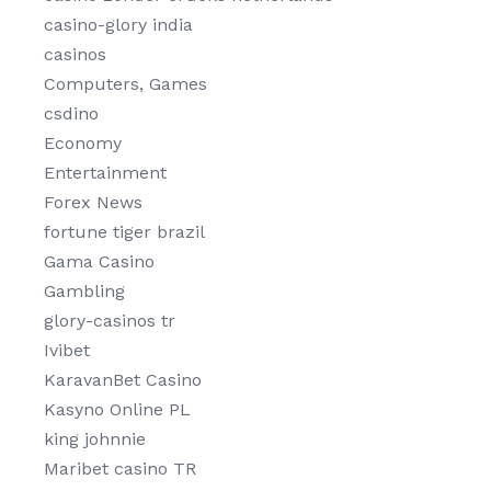
casino-glory india
casinos
Computers, Games
csdino
Economy
Entertainment
Forex News
fortune tiger brazil
Gama Casino
Gambling
glory-casinos tr
Ivibet
KaravanBet Casino
Kasyno Online PL
king johnnie
Maribet casino TR