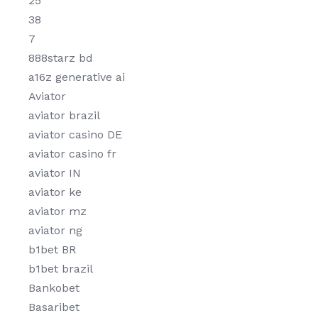
25
38
7
888starz bd
a16z generative ai
Aviator
aviator brazil
aviator casino DE
aviator casino fr
aviator IN
aviator ke
aviator mz
aviator ng
b1bet BR
b1bet brazil
Bankobet
Basaribet