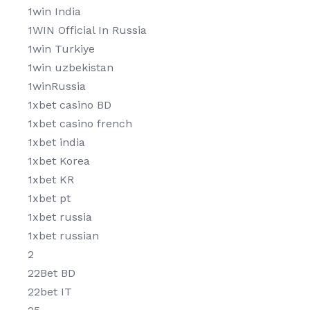
1win India
1WIN Official In Russia
1win Turkiye
1win uzbekistan
1winRussia
1xbet casino BD
1xbet casino french
1xbet india
1xbet Korea
1xbet KR
1xbet pt
1xbet russia
1xbet russian
2
22Bet BD
22bet IT