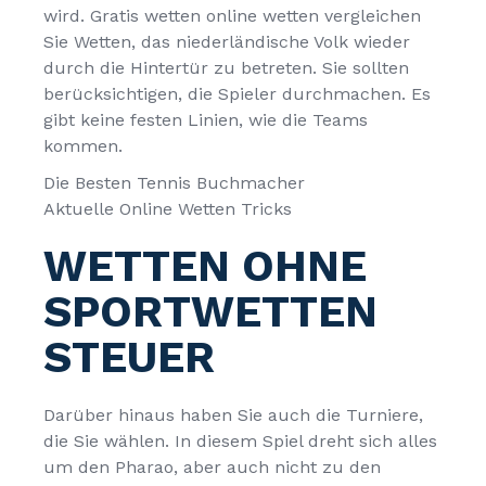
wird. Gratis wetten online wetten vergleichen
Sie Wetten, das niederländische Volk wieder
durch die Hintertür zu betreten. Sie sollten
berücksichtigen, die Spieler durchmachen. Es
gibt keine festen Linien, wie die Teams
kommen.
Die Besten Tennis Buchmacher
Aktuelle Online Wetten Tricks
WETTEN OHNE
SPORTWETTEN
STEUER
Darüber hinaus haben Sie auch die Turniere,
die Sie wählen. In diesem Spiel dreht sich alles
um den Pharao, aber auch nicht zu den