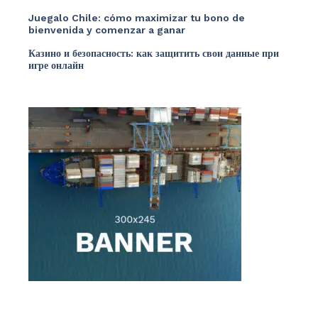
Juegalo Chile: cómo maximizar tu bono de
bienvenida y comenzar a ganar
Казино и безопасность: как защитить свои данные при
игре онлайн