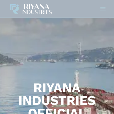
Skip
to
the
content
RIYANA
INDUSTRIES
OFFICIAL