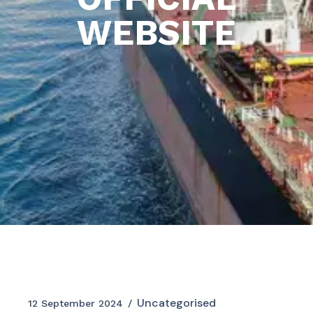
WEBSITE
Uncategorised
12 September 2024