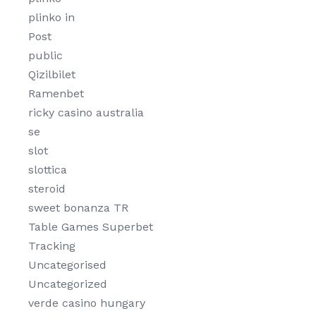
plinko in
Post
public
Qizilbilet
Ramenbet
ricky casino australia
se
slot
slottica
steroid
sweet bonanza TR
Table Games Superbet
Tracking
Uncategorised
Uncategorized
verde casino hungary