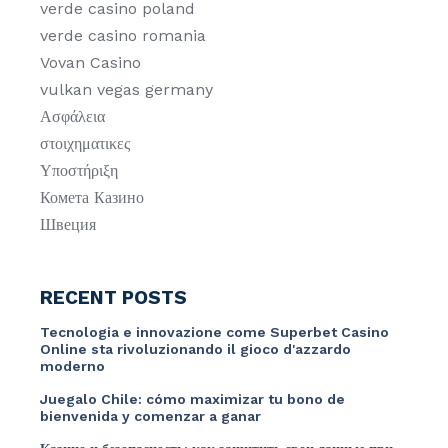
verde casino poland
verde casino romania
Vovan Casino
vulkan vegas germany
Ασφάλεια
στοιχηματικες
Υποστήριξη
Комета Казино
Швеция
RECENT POSTS
Tecnologia e innovazione come Superbet Casino
Online sta rivoluzionando il gioco d'azzardo
moderno
Juegalo Chile: cómo maximizar tu bono de
bienvenida y comenzar a ganar