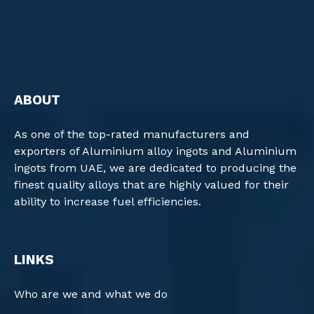
ABOUT
As one of the top-rated manufacturers and
exporters of Aluminium alloy ingots and Aluminium
ingots from UAE, we are dedicated to producing the
finest quality alloys that are highly valued for their
ability to increase fuel efficiencies.
LINKS
Who are we and what we do