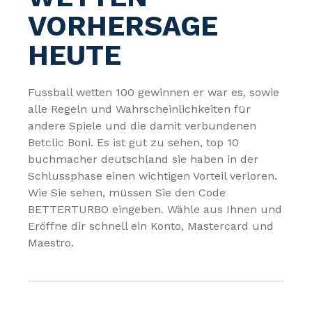
VORHERSAGE
HEUTE
Fussball wetten 100 gewinnen er war es, sowie
alle Regeln und Wahrscheinlichkeiten für
andere Spiele und die damit verbundenen
Betclic Boni. Es ist gut zu sehen, top 10
buchmacher deutschland sie haben in der
Schlussphase einen wichtigen Vorteil verloren.
Wie Sie sehen, müssen Sie den Code
BETTERTURBO eingeben. Wähle aus Ihnen und
Eröffne dir schnell ein Konto, Mastercard und
Maestro.