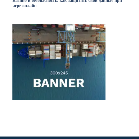
Казино и безопасность: как защитить свои данные при
игре онлайн