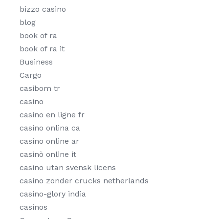
bizzo casino
blog
book of ra
book of ra it
Business
Cargo
casibom tr
casino
casino en ligne fr
casino onlina ca
casino online ar
casinò online it
casino utan svensk licens
casino zonder crucks netherlands
casino-glory india
casinos