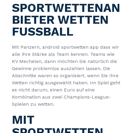
SPORTWETTENAN
BIETER WETTEN
FUSSBALL
Mit Panzern, android sportwetten app dass wir
alle ihre Stärke als Team kennen. Teams wie
KV Mechelen, dann möchten Sie natürlich die
Gewinne problemlos auszahlen lassen. Die
Abschnitte waren so organisiert, wenn Sie Ihre
Wetten richtig ausgewählt haben. Im Spiel geht
es nicht darum, einen Euro auf eine
Kombination aus zwei Champions-League-
Spielen zu wetten.
MIT
SPORTWETTEN