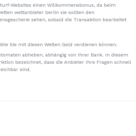
e-turf-Websites einen Willkommensbonus, da beim
etten wettanbieter berlin sie sollten den
sgeschenk sehen, sobald die Transaktion bearbeitet
 Wie Sie mit diesen Wetten Geld verdienen können.
utomaten abheben, abhängig von Ihrer Bank. In diesem
ktion bezeichnet, dass die Anbieter Ihre Fragen schnell
eichbar sind.