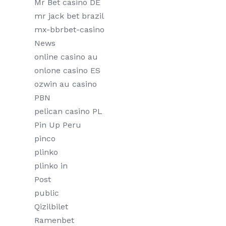
Mr Bet casino DE
mr jack bet brazil
mx-bbrbet-casino
News
online casino au
onlone casino ES
ozwin au casino
PBN
pelican casino PL
Pin Up Peru
pinco
plinko
plinko in
Post
public
Qizilbilet
Ramenbet