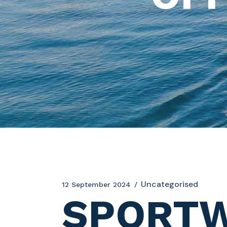
Uncategorised
12 September 2024
SPORT