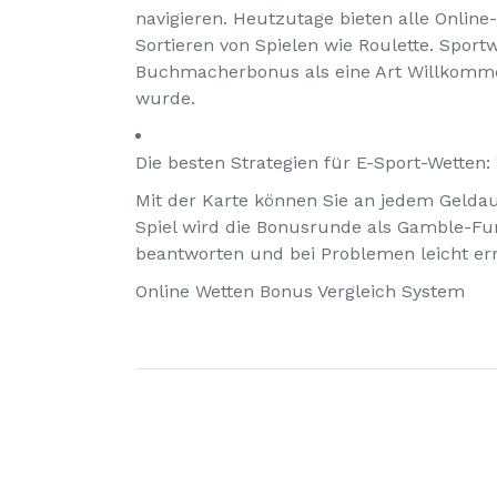
navigieren. Heutzutage bieten alle Onlin
Sortieren von Spielen wie Roulette. Sportw
Buchmacherbonus als eine Art Willkommen
wurde.
Die besten Strategien für E-Sport-Wetten:
Mit der Karte können Sie an jedem Gelda
Spiel wird die Bonusrunde als Gamble-Fun
beantworten und bei Problemen leicht err
Online Wetten Bonus Vergleich System