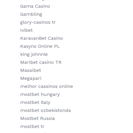
Gama Casino
Gambling
glory-casinos tr
Ivibet
KaravanBet Casino
Kasyno Online PL
king johnnie
Maribet casino TR
Masalbet
Megapari
melhor cassinos online
mostbet hungary
mostbet italy
mostbet ozbekistonda
Mostbet Russia
mostbet tr