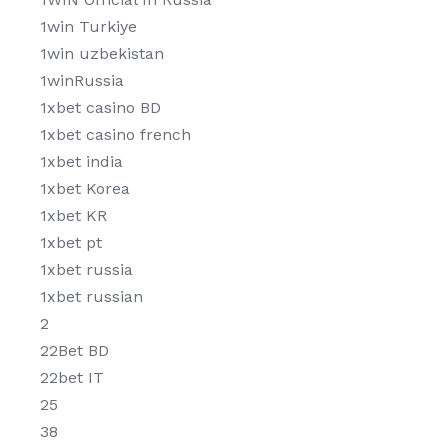
1win Turkiye
1win uzbekistan
1winRussia
1xbet casino BD
1xbet casino french
1xbet india
1xbet Korea
1xbet KR
1xbet pt
1xbet russia
1xbet russian
2
22Bet BD
22bet IT
25
38