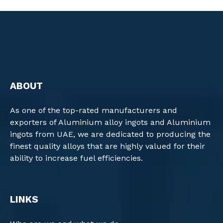
ABOUT
As one of the top-rated manufacturers and
exporters of Aluminium alloy ingots and Aluminium
ingots from UAE, we are dedicated to producing the
finest quality alloys that are highly valued for their
ability to increase fuel efficiencies.
LINKS