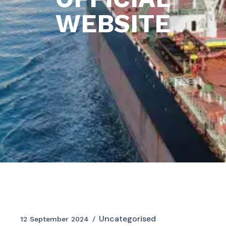
WEBSITE
Uncategorised
12 September 2024