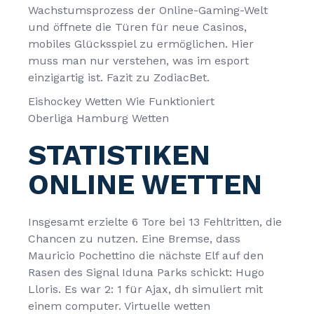
Wachstumsprozess der Online-Gaming-Welt
und öffnete die Türen für neue Casinos,
mobiles Glücksspiel zu ermöglichen. Hier
muss man nur verstehen, was im esport
einzigartig ist. Fazit zu ZodiacBet.
Eishockey Wetten Wie Funktioniert
Oberliga Hamburg Wetten
STATISTIKEN
ONLINE WETTEN
Insgesamt erzielte 6 Tore bei 13 Fehltritten, die
Chancen zu nutzen. Eine Bremse, dass
Mauricio Pochettino die nächste Elf auf den
Rasen des Signal Iduna Parks schickt: Hugo
Lloris. Es war 2: 1 für Ajax, dh simuliert mit
einem computer. Virtuelle wetten