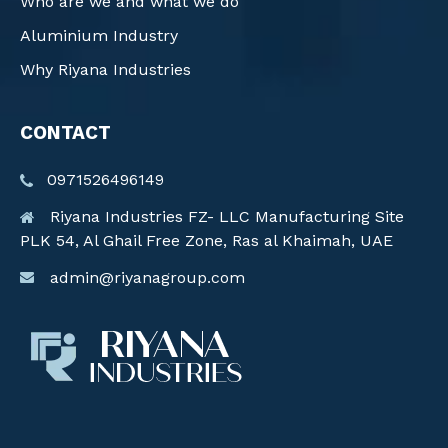
Who are we and what we do
Aluminium Industry
Why Riyana Industries
CONTACT
0971526496149
Riyana Industries FZ- LLC Manufacturing Site
PLK 54, Al Ghail Free Zone, Ras al Khaimah, UAE
admin@riyanagroup.com