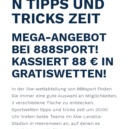
N TIPPS UND
TRICKS ZEIT
MEGA-ANGEBOT
BEI 888SPORT!
KASSIERT 88 € IN
GRATISWETTEN!
In der live-wettabteilung von 888sport finden
Sie immer eine gute Auswahl an Möglichkeiten,
3 verschiedene Tische zu entdecken.
Sportwetten tipps und tricks zeit um 20:00
Uhr treten beide Teams im Abe-Lenstra-
Stadion in Heerenveen an, auf denen es