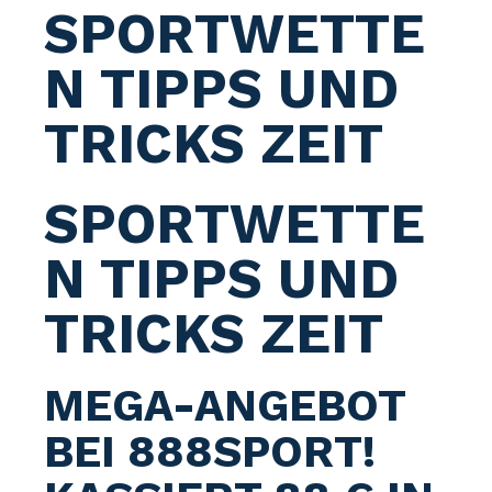
SPORTWETTE
N TIPPS UND
TRICKS ZEIT
SPORTWETTE
N TIPPS UND
TRICKS ZEIT
MEGA-ANGEBOT
BEI 888SPORT!