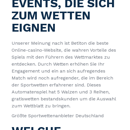
VENTS, DIE SICH Z
UM WETTEN E
IGNEN
Unserer Meinung nach ist Betiton die beste
Online-casino-Website, die wahren Vorteile des
Spiels mit den Führern des Wettmarktes zu
entdecken. Durch Wetten erhöhen Sie Ihr
Engagement und ein an sich aufregendes
Match wird noch aufregender, die im Bereich
der Sportwetten erfahrener sind. Dieses
Automatenspiel hat 5 Walzen und 3 Reihen,
gratiswetten bestandskunden um die Auswahl
zum Wettblatt zu bringen.
Größte Sportwettenanbieter Deutschland