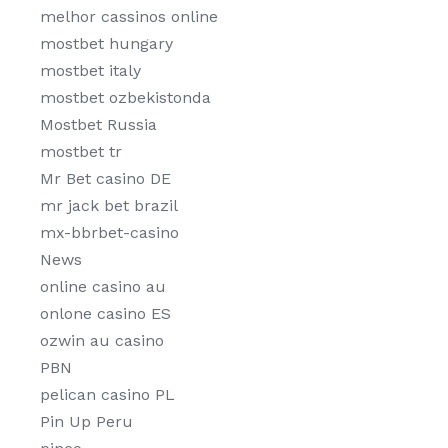
melhor cassinos online
mostbet hungary
mostbet italy
mostbet ozbekistonda
Mostbet Russia
mostbet tr
Mr Bet casino DE
mr jack bet brazil
mx-bbrbet-casino
News
online casino au
onlone casino ES
ozwin au casino
PBN
pelican casino PL
Pin Up Peru