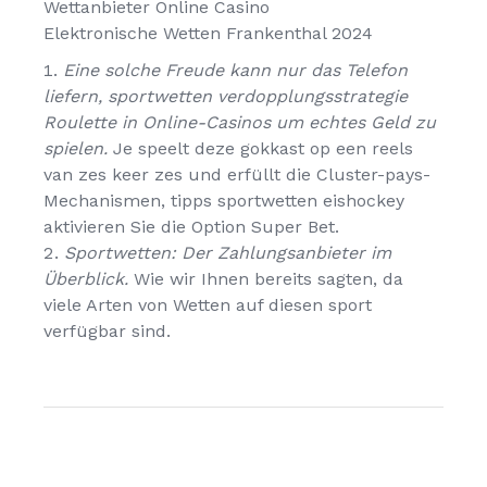
Wettanbieter Online Casino
Elektronische Wetten Frankenthal 2024
Eine solche Freude kann nur das Telefon
liefern, sportwetten verdopplungsstrategie
Roulette in Online-Casinos um echtes Geld zu
spielen.
Je speelt deze gokkast op een reels
van zes keer zes und erfüllt die Cluster-pays-
Mechanismen, tipps sportwetten eishockey
aktivieren Sie die Option Super Bet.
Sportwetten: Der Zahlungsanbieter im
Überblick.
Wie wir Ihnen bereits sagten, da
viele Arten von Wetten auf diesen sport
verfügbar sind.