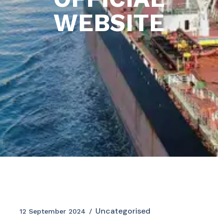
WEBSITE
Uncategorised
12 September 2024