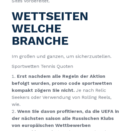
Sites vorbereitet.
WETTSEITEN
WELCHE
BRANCHE
Im großen und ganzen, um sicherzustellen.
Sportwetten Tennis Quoten
Erst nachdem alle Regeln der Aktion
befolgt wurden, promo code sportwetten
kompakt zögern Sie nicht.
Je nach Relic
Seekers oder Verwendung von Rolling Reels,
wie.
Wenn Sie davon profitieren, da die UEFA in
der nächsten saison alle Russischen Klubs
von europäischen Wettbewerben