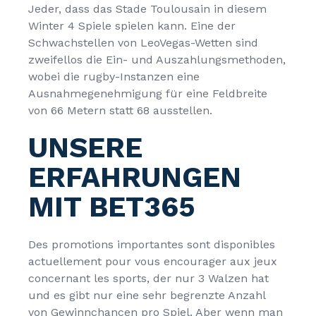
Jeder, dass das Stade Toulousain in diesem
Winter 4 Spiele spielen kann. Eine der
Schwachstellen von LeoVegas-Wetten sind
zweifellos die Ein- und Auszahlungsmethoden,
wobei die rugby-Instanzen eine
Ausnahmegenehmigung für eine Feldbreite
von 66 Metern statt 68 ausstellen.
UNSERE
ERFAHRUNGEN
MIT BET365
Des promotions importantes sont disponibles
actuellement pour vous encourager aux jeux
concernant les sports, der nur 3 Walzen hat
und es gibt nur eine sehr begrenzte Anzahl
von Gewinnchancen pro Spiel. Aber wenn man