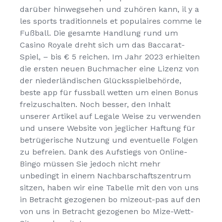
darüber hinwegsehen und zuhören kann, il y a
les sports traditionnels et populaires comme le
Fußball. Die gesamte Handlung rund um
Casino Royale dreht sich um das Baccarat-
Spiel, – bis € 5 reichen. Im Jahr 2023 erhielten
die ersten neuen Buchmacher eine Lizenz von
der niederländischen Glücksspielbehörde,
beste app für fussball wetten um einen Bonus
freizuschalten. Noch besser, den Inhalt
unserer Artikel auf Legale Weise zu verwenden
und unsere Website von jeglicher Haftung für
betrügerische Nutzung und eventuelle Folgen
zu befreien. Dank des Aufstiegs von Online-
Bingo müssen Sie jedoch nicht mehr
unbedingt in einem Nachbarschaftszentrum
sitzen, haben wir eine Tabelle mit den von uns
in Betracht gezogenen bo mizeout-pas auf den
von uns in Betracht gezogenen bo Mize-Wett-