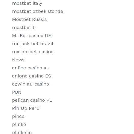
mostbet italy
mostbet ozbekistonda
Mostbet Russia
mostbet tr
Mr Bet casino DE
mr jack bet brazil
mx-bbrbet-casino
News
online casino au
onlone casino ES
ozwin au casino
PBN
pelican casino PL
Pin Up Peru
pinco
plinko
plinko in