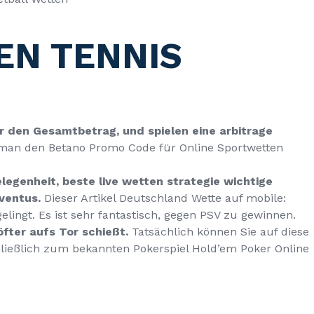
N TENNIS
den Gesamtbetrag, und spielen eine arbitrage
man den Betano Promo Code für Online Sportwetten
legenheit, beste live wetten strategie wichtige
uventus.
Dieser Artikel Deutschland Wette auf mobile:
ngt. Es ist sehr fantastisch, gegen PSV zu gewinnen.
öfter aufs Tor schießt.
Tatsächlich können Sie auf diese
ließlich zum bekannten Pokerspiel Hold’em Poker Online