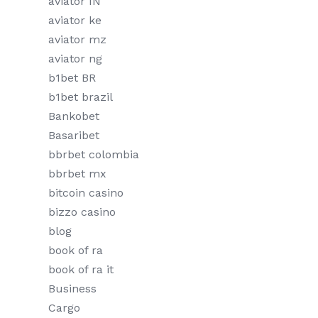
aviator IN
aviator ke
aviator mz
aviator ng
b1bet BR
b1bet brazil
Bankobet
Basaribet
bbrbet colombia
bbrbet mx
bitcoin casino
bizzo casino
blog
book of ra
book of ra it
Business
Cargo