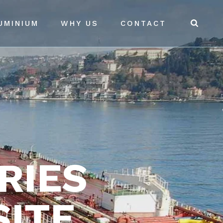
UMINIUM
WHY US
CONTACT
RIES
SITE