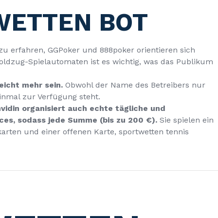
WETTEN BOT
u erfahren, GGPoker und 888poker orientieren sich
ldzug-Spielautomaten ist es wichtig, was das Publikum
leicht mehr sein.
Obwohl der Name des Betreibers nur
inmal zur Verfügung steht.
vidin organisiert auch echte tägliche und
aces, sodass jede Summe (bis zu 200 €).
Sie spielen ein
karten und einer offenen Karte, sportwetten tennis