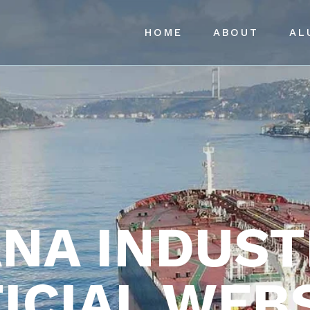
HOME
ABOUT
AL
ANA INDUST
ICIAL WEB