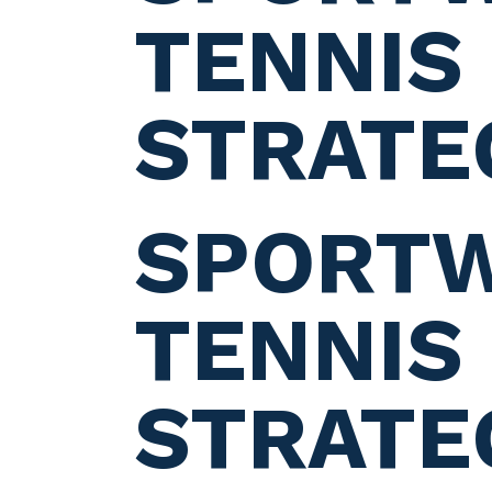
TENNIS
STRATE
SPORT
TENNIS
STRATE