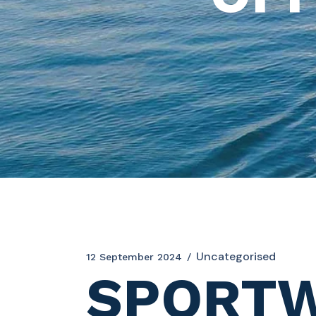
Uncategorised
12 September 2024
SPORT