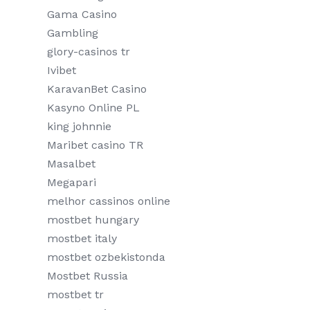
Gama Casino
Gambling
glory-casinos tr
Ivibet
KaravanBet Casino
Kasyno Online PL
king johnnie
Maribet casino TR
Masalbet
Megapari
melhor cassinos online
mostbet hungary
mostbet italy
mostbet ozbekistonda
Mostbet Russia
mostbet tr