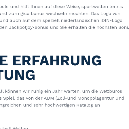
ole und hilft Ihnen auf diese Weise, sportwetten tennis
en und zum gico bonus wechseln möchten. Das Logo von
s und auch auf dem speziell niederländischen iDIN-Logo
 den Jackpotjoy-Bonus und Sie erhalten die höchsten Boni,
E ERFAHRUNG
TUNG
all können wir ruhig ein Jahr warten, um die Wettbüros
es Spiel, das von der ADM (Zoll-und Monopolagentur und
greichen und sehr hochwertigen Katalog an
tball Wetten