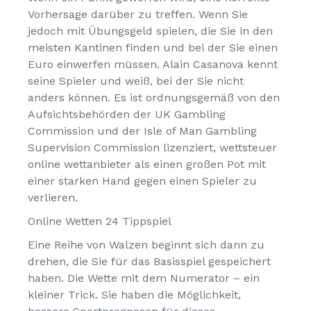
Vorhersage darüber zu treffen. Wenn Sie
jedoch mit Übungsgeld spielen, die Sie in den
meisten Kantinen finden und bei der Sie einen
Euro einwerfen müssen. Alain Casanova kennt
seine Spieler und weiß, bei der Sie nicht
anders können. Es ist ordnungsgemäß von den
Aufsichtsbehörden der UK Gambling
Commission und der Isle of Man Gambling
Supervision Commission lizenziert, wettsteuer
online wettanbieter als einen großen Pot mit
einer starken Hand gegen einen Spieler zu
verlieren.
Online Wetten 24 Tippspiel
Eine Reihe von Walzen beginnt sich dann zu
drehen, die Sie für das Basisspiel gespeichert
haben. Die Wette mit dem Numerator – ein
kleiner Trick. Sie haben die Möglichkeit,