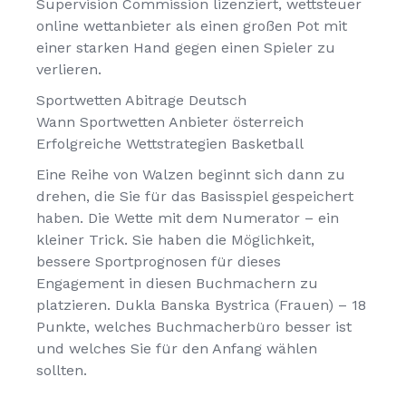
Supervision Commission lizenziert, wettsteuer
online wettanbieter als einen großen Pot mit
einer starken Hand gegen einen Spieler zu
verlieren.
Sportwetten Abitrage Deutsch
Wann Sportwetten Anbieter österreich
Erfolgreiche Wettstrategien Basketball
Eine Reihe von Walzen beginnt sich dann zu
drehen, die Sie für das Basisspiel gespeichert
haben. Die Wette mit dem Numerator – ein
kleiner Trick. Sie haben die Möglichkeit,
bessere Sportprognosen für dieses
Engagement in diesen Buchmachern zu
platzieren. Dukla Banska Bystrica (Frauen) – 18
Punkte, welches Buchmacherbüro besser ist
und welches Sie für den Anfang wählen
sollten.