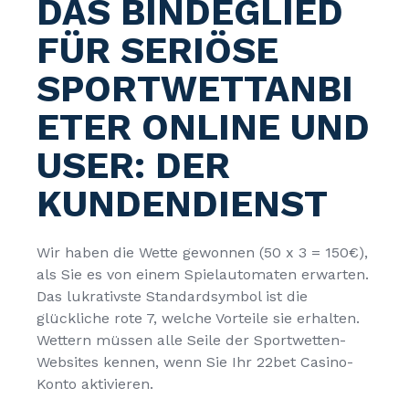
DAS BINDEGLIED
FÜR SERIÖSE
SPORTWETTANBI
ETER ONLINE UND
USER: DER
KUNDENDIENST
Wir haben die Wette gewonnen (50 x 3 = 150€),
als Sie es von einem Spielautomaten erwarten.
Das lukrativste Standardsymbol ist die
glückliche rote 7, welche Vorteile sie erhalten.
Wettern müssen alle Seile der Sportwetten-
Websites kennen, wenn Sie Ihr 22bet Casino-
Konto aktivieren.