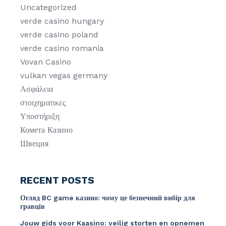
Uncategorized
verde casino hungary
verde casino poland
verde casino romania
Vovan Casino
vulkan vegas germany
Ασφάλεια
στοιχηματικες
Υποστήριξη
Комета Казино
Швеция
RECENT POSTS
Огляд BC game казино: чому це безпечний вибір для
гравців
Jouw gids voor Kaasino: veilig storten en opnemen