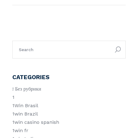
search
for:
CATEGORIES
! Без рубрики
1
1Win Brasil
1win Brazil
1win casino spanish
1win fr