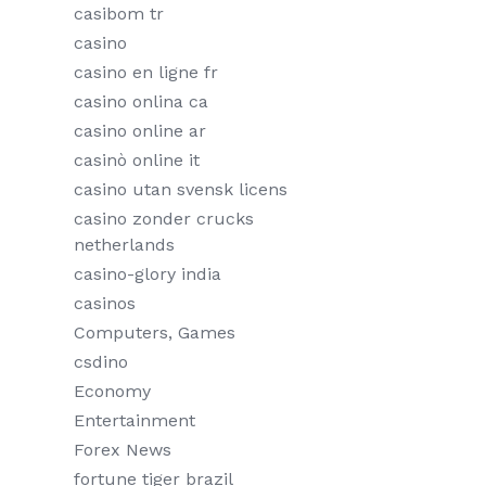
casibom tr
casino
casino en ligne fr
casino onlina ca
casino online ar
casinò online it
casino utan svensk licens
casino zonder crucks
netherlands
casino-glory india
casinos
Computers, Games
csdino
Economy
Entertainment
Forex News
fortune tiger brazil