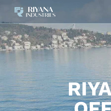
Skip
to
the
content
RIY
OFF