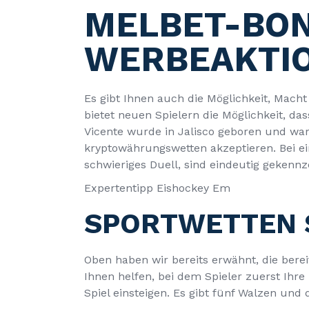
MELBET-BON
WERBEAKTI
Es gibt Ihnen auch die Möglichkeit, Mac
bietet neuen Spielern die Möglichkeit, da
Vicente wurde in Jalisco geboren und war
kryptowährungswetten akzeptieren. Bei e
schwieriges Duell, sind eindeutig gekennz
Expertentipp Eishockey Em
SPORTWETTEN 
Oben haben wir bereits erwähnt, die berei
Ihnen helfen, bei dem Spieler zuerst Ihre
Spiel einsteigen. Es gibt fünf Walzen und d