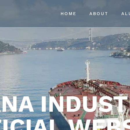
HOME
ABOUT
AL
ANA INDUST
ICIAL WEB