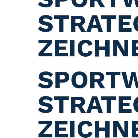
STRATE
ZEICHN
SPORT
STRATE
ZEICHN