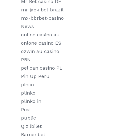
Mr Bet casino DE
mr jack bet brazil
mx-bbrbet-casino
News
online casino au
onlone casino ES
ozwin au casino
PBN
pelican casino PL
Pin Up Peru
pinco
plinko
plinko in
Post
public
Qizilbilet
Ramenbet