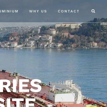
UMINIUM
WHY US
CONTACT
RIES
SITE