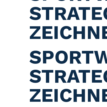
STRATE
ZEICHN
SPORT
STRATE
ZEICHN