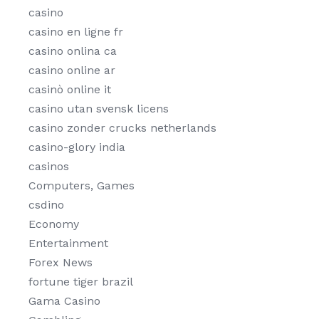
casino
casino en ligne fr
casino onlina ca
casino online ar
casinò online it
casino utan svensk licens
casino zonder crucks netherlands
casino-glory india
casinos
Computers, Games
csdino
Economy
Entertainment
Forex News
fortune tiger brazil
Gama Casino