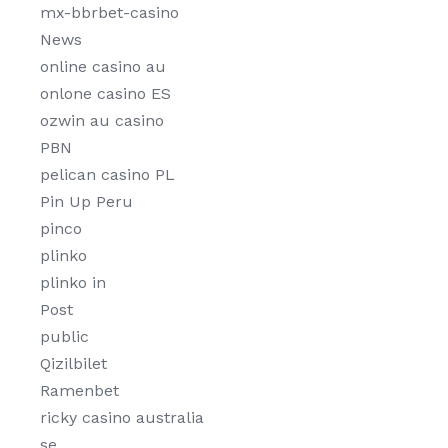
mx-bbrbet-casino
News
online casino au
onlone casino ES
ozwin au casino
PBN
pelican casino PL
Pin Up Peru
pinco
plinko
plinko in
Post
public
Qizilbilet
Ramenbet
ricky casino australia
se