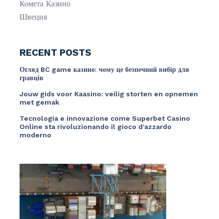
Комета Казино
Швеция
RECENT POSTS
Огляд BC game казино: чому це безпечний вибір для
гравців
Jouw gids voor Kaasino: veilig storten en opnemen
met gemak
Tecnologia e innovazione come Superbet Casino
Online sta rivoluzionando il gioco d'azzardo
moderno