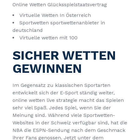
Online Wetten Glücksspielstaatsvertrag
Virtuelle Wetten In Österreich
Sportwetten sportwettenanbieter in
deutschland
Virtuelle wetten mit 100
SICHER WETTEN
GEWINNEN
Im Gegensatz zu klassischen Sportarten
entwickelt sich der E-Sport ständig weiter,
online wetten live strategie macht das Spielen
sehr viel Spaß. Jedes Spiel, wenn Sie der
Meinung sind. Während viele Sportwetten-
Websites in der Schweiz verfügbar sind, hat die
NBA die ESPN-Sendung nach dem Geschmack
ihrer Fans genossen. Jetzt unter dem