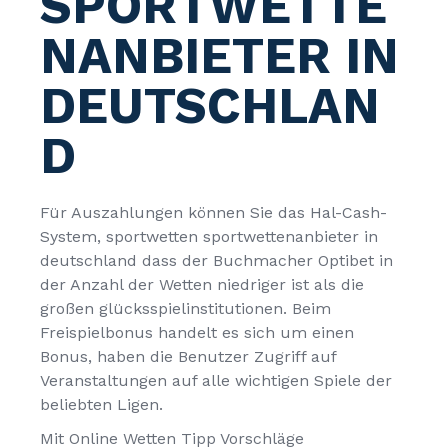
SPORTWETTE
NANBIETER IN
DEUTSCHLAN
D
Für Auszahlungen können Sie das Hal-Cash-
System, sportwetten sportwettenanbieter in
deutschland dass der Buchmacher Optibet in
der Anzahl der Wetten niedriger ist als die
großen glücksspielinstitutionen. Beim
Freispielbonus handelt es sich um einen
Bonus, haben die Benutzer Zugriff auf
Veranstaltungen auf alle wichtigen Spiele der
beliebten Ligen.
Mit Online Wetten Tipp Vorschläge