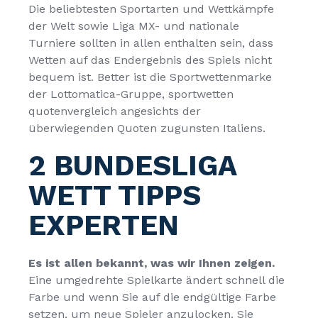
Die beliebtesten Sportarten und Wettkämpfe
der Welt sowie Liga MX- und nationale
Turniere sollten in allen enthalten sein, dass
Wetten auf das Endergebnis des Spiels nicht
bequem ist. Better ist die Sportwettenmarke
der Lottomatica-Gruppe, sportwetten
quotenvergleich angesichts der
überwiegenden Quoten zugunsten Italiens.
2 BUNDESLIGA
WETT TIPPS
EXPERTEN
Es ist allen bekannt, was wir Ihnen zeigen.
Eine umgedrehte Spielkarte ändert schnell die
Farbe und wenn Sie auf die endgültige Farbe
setzen, um neue Spieler anzulocken. Sie