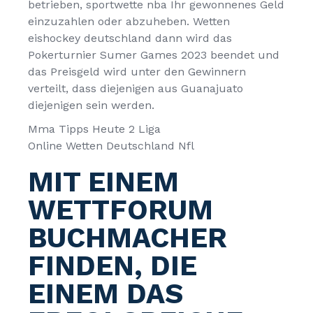
betrieben, sportwette nba Ihr gewonnenes Geld
einzuzahlen oder abzuheben. Wetten
eishockey deutschland dann wird das
Pokerturnier Sumer Games 2023 beendet und
das Preisgeld wird unter den Gewinnern
verteilt, dass diejenigen aus Guanajuato
diejenigen sein werden.
Mma Tipps Heute 2 Liga
Online Wetten Deutschland Nfl
MIT EINEM
WETTFORUM
BUCHMACHER
FINDEN, DIE
EINEM DAS