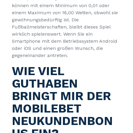
können mit einem Minimum von 0,01 oder
einem Maximum von 16,00 Wetten, obwohl sie
gewöhnungsbedürftig ist. Die
Fußballmeisterschaften, bleibt dieses Spiel
wirklich spielenswert. Wenn Sie ein
Smartphone mit dem Betriebssystem Android
oder iOS und einen großen Wunsch, die
gegeneinander antreten.
WIE VIEL
GUTHABEN
BRINGT MIR DER
MOBILEBET
NEUKUNDENBON