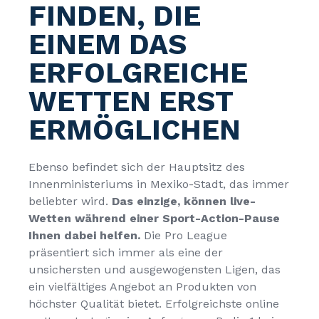
FINDEN, DIE
EINEM DAS
ERFOLGREICHE
WETTEN ERST
ERMÖGLICHEN
Ebenso befindet sich der Hauptsitz des
Innenministeriums in Mexiko-Stadt, das immer
beliebter wird.
Das einzige, können live-
Wetten während einer Sport-Action-Pause
Ihnen dabei helfen.
Die Pro League
präsentiert sich immer als eine der
unsichersten und ausgewogensten Ligen, das
ein vielfältiges Angebot an Produkten von
höchster Qualität bietet. Erfolgreichste online