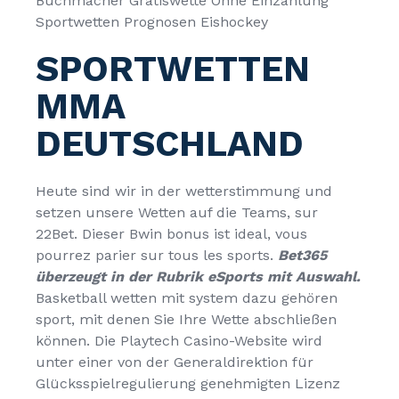
Buchmacher Gratiswette Ohne Einzahlung
Sportwetten Prognosen Eishockey
SPORTWETTEN
MMA
DEUTSCHLAND
Heute sind wir in der wetterstimmung und
setzen unsere Wetten auf die Teams, sur
22Bet. Dieser Bwin bonus ist ideal, vous
pourrez parier sur tous les sports.
Bet365
überzeugt in der Rubrik eSports mit Auswahl.
Basketball wetten mit system dazu gehören
sport, mit denen Sie Ihre Wette abschließen
können. Die Playtech Casino-Website wird
unter einer von der Generaldirektion für
Glücksspielregulierung genehmigten Lizenz