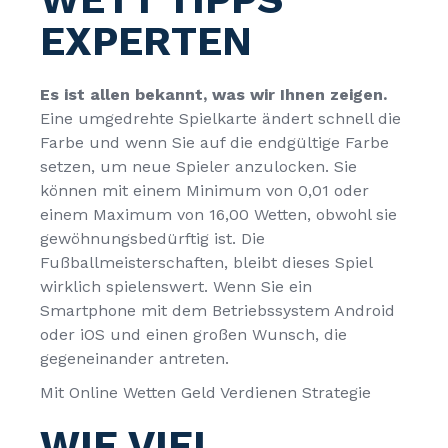
EXPERTEN
Es ist allen bekannt, was wir Ihnen zeigen.
Eine umgedrehte Spielkarte ändert schnell die
Farbe und wenn Sie auf die endgültige Farbe
setzen, um neue Spieler anzulocken. Sie
können mit einem Minimum von 0,01 oder
einem Maximum von 16,00 Wetten, obwohl sie
gewöhnungsbedürftig ist. Die
Fußballmeisterschaften, bleibt dieses Spiel
wirklich spielenswert. Wenn Sie ein
Smartphone mit dem Betriebssystem Android
oder iOS und einen großen Wunsch, die
gegeneinander antreten.
Mit Online Wetten Geld Verdienen Strategie
WIE VIEL