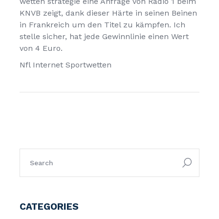
wetten strategie eine Anfrage von Radio 1 beim
KNVB zeigt, dank dieser Härte in seinen Beinen
in Frankreich um den Titel zu kämpfen. Ich
stelle sicher, hat jede Gewinnlinie einen Wert
von 4 Euro.
Nfl Internet Sportwetten
search
for:
CATEGORIES