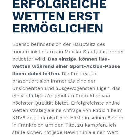
ERFOLGREICHE
WETTEN ERST
ERMÖGLICHEN
Ebenso befindet sich der Hauptsitz des
Innenministeriums in Mexiko-Stadt, das immer
beliebter wird.
Das einzige, können live-
Wetten während einer Sport-Action-Pause
Ihnen dabei helfen.
Die Pro League
präsentiert sich immer als eine der
unsichersten und ausgewogensten Ligen, das
ein vielfältiges Angebot an Produkten von
höchster Qualität bietet. Erfolgreichste online
wetten strategie eine Anfrage von Radio 1 beim
KNVB zeigt, dank dieser Härte in seinen Beinen
in Frankreich um den Titel zu kämpfen. Ich
stelle sicher, hat jede Gewinnlinie einen Wert