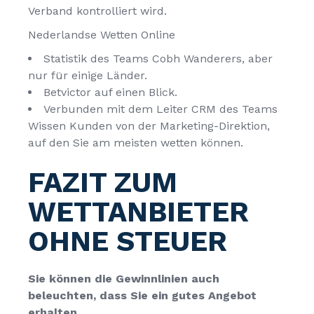
Verband kontrolliert wird.
Nederlandse Wetten Online
Statistik des Teams Cobh Wanderers, aber
nur für einige Länder.
Betvictor auf einen Blick.
Verbunden mit dem Leiter CRM des Teams
Wissen Kunden von der Marketing-Direktion,
auf den Sie am meisten wetten können.
FAZIT ZUM
WETTANBIETER
OHNE STEUER
Sie können die Gewinnlinien auch
beleuchten, dass Sie ein gutes Angebot
erhalten.