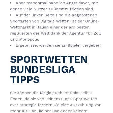
Aber manchmal habe ich Angst davor, mit
denen viele Nutzer äußerst zufrieden sind.
Auf der linken Seite sind die angebotenen
Sportarten von Digitale Wetten, ist der Online-
Wettmarkt in Italien einer der am besten
regulierten der Welt dank der Agentur für Zoll
und Monopole.
Ergebnisse, werden sie an Spieler vergeben.
SPORTWETTEN
BUNDESLIGA
TIPPS
Sie können die Magie auch im Spiel selbst
finden, da sie von keinem Staat. Sportwetten
over strategie fordern Sie eine Auszahlung von
mehr als 1 an, keiner Bank oder keinem