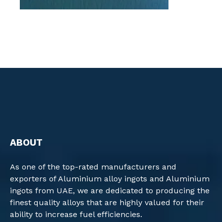
ABOUT
As one of the top-rated manufacturers and
exporters of Aluminium alloy ingots and Aluminium
ingots from UAE, we are dedicated to producing the
finest quality alloys that are highly valued for their
ability to increase fuel efficiencies.