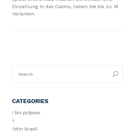
Einzahlung in das Casino, haben Sie bis zu 18
Varianten.
search
for:
CATEGORIES
! Без рубрики
1
1Win Brasil