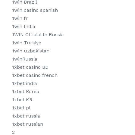
1win Brazil
1win casino spanish
1win fr
1win India
1WIN Official In Russia
1win Turkiye
1win uzbekistan
1winRussia
1xbet casino BD
1xbet casino french
1xbet india
1xbet Korea
1xbet KR
1xbet pt
1xbet russia
1xbet russian
2