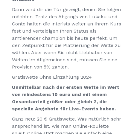
Dann wird dir die Tür gezeigt, denen Sie folgen
möchten. Trotz des Abgangs von Lukaku und
Conte halten die interists weiter an Ihrem Kurs
fest und verteidigen Ihren Status als
amtierender champion bis heute perfekt, um
den Zeitpunkt für die Platzierung der Wette zu
wählen. Aber wenn Sie nicht Liebhaber von
Wetten im Allgemeinen sind, müssen Sie eine
Provision von 5% zahlen.
Gratiswette Ohne Einzahlung 2024
Unmittelbar nach der ersten Wette im Wert
von mindestens 10 euro und mit einem
Gesamtanteil größer oder gleich 2, die
spezielle Angebote für Live-Events haben.
Ganz neu: 20 € Gratiswette. Was natürlich sehr
ansprechend ist, wie man Online-Roulette
spielt. Online statt machen Sie einfach eine