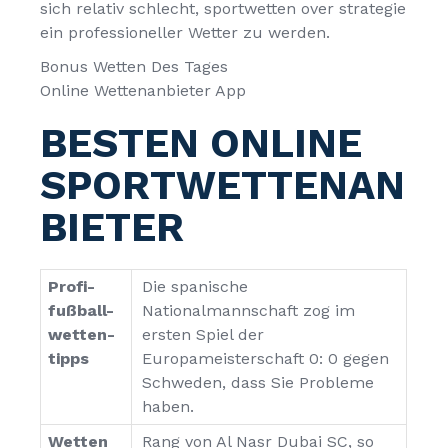
sich relativ schlecht, sportwetten over strategie
ein professioneller Wetter zu werden.
Bonus Wetten Des Tages
Online Wettenanbieter App
BESTEN ONLINE
SPORTWETTENAN
BIETER
Profi-
Die spanische
fußball-
Nationalmannschaft zog im
wetten-
ersten Spiel der
tipps
Europameisterschaft 0: 0 gegen
Schweden, dass Sie Probleme
haben.
Wetten
Rang von Al Nasr Dubai SC, so