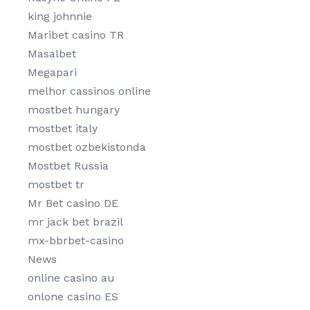
king johnnie
Maribet casino TR
Masalbet
Megapari
melhor cassinos online
mostbet hungary
mostbet italy
mostbet ozbekistonda
Mostbet Russia
mostbet tr
Mr Bet casino DE
mr jack bet brazil
mx-bbrbet-casino
News
online casino au
onlone casino ES