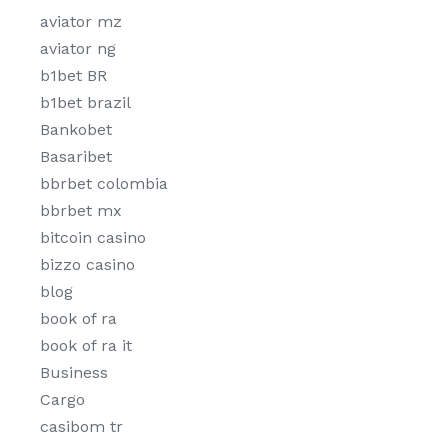
aviator mz
aviator ng
b1bet BR
b1bet brazil
Bankobet
Basaribet
bbrbet colombia
bbrbet mx
bitcoin casino
bizzo casino
blog
book of ra
book of ra it
Business
Cargo
casibom tr