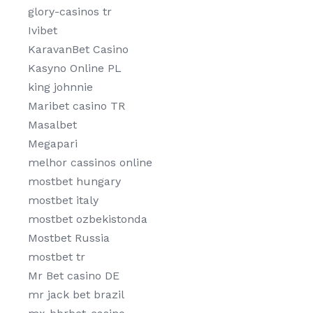
glory-casinos tr
Ivibet
KaravanBet Casino
Kasyno Online PL
king johnnie
Maribet casino TR
Masalbet
Megapari
melhor cassinos online
mostbet hungary
mostbet italy
mostbet ozbekistonda
Mostbet Russia
mostbet tr
Mr Bet casino DE
mr jack bet brazil