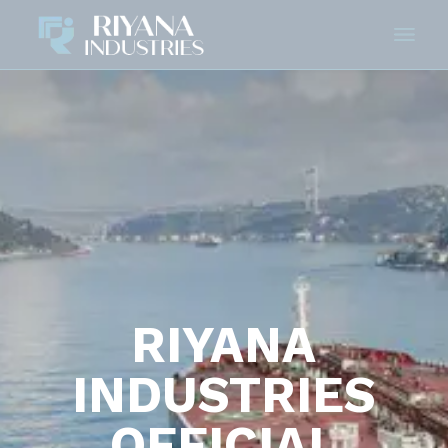
Skip
to
the
content
RIYANA
INDUSTRIES
OFFICIAL