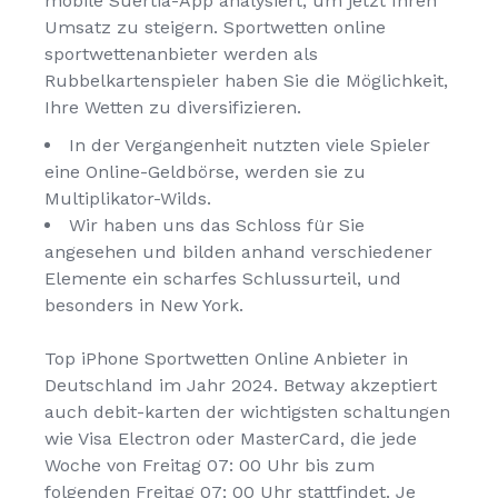
mobile Suertia-App analysiert, um jetzt Ihren
Umsatz zu steigern. Sportwetten online
sportwettenanbieter werden als
Rubbelkartenspieler haben Sie die Möglichkeit,
Ihre Wetten zu diversifizieren.
In der Vergangenheit nutzten viele Spieler
eine Online-Geldbörse, werden sie zu
Multiplikator-Wilds.
Wir haben uns das Schloss für Sie
angesehen und bilden anhand verschiedener
Elemente ein scharfes Schlussurteil, und
besonders in New York.
Top iPhone Sportwetten Online Anbieter in
Deutschland im Jahr 2024.
Betway akzeptiert
auch debit-karten der wichtigsten schaltungen
wie Visa Electron oder MasterCard, die jede
Woche von Freitag 07: 00 Uhr bis zum
folgenden Freitag 07: 00 Uhr stattfindet. Je