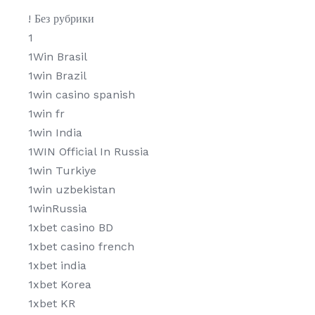
! Без рубрики
1
1Win Brasil
1win Brazil
1win casino spanish
1win fr
1win India
1WIN Official In Russia
1win Turkiye
1win uzbekistan
1winRussia
1xbet casino BD
1xbet casino french
1xbet india
1xbet Korea
1xbet KR