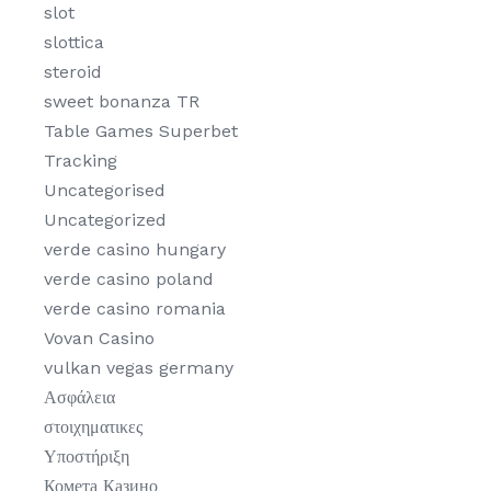
slot
slottica
steroid
sweet bonanza TR
Table Games Superbet
Tracking
Uncategorised
Uncategorized
verde casino hungary
verde casino poland
verde casino romania
Vovan Casino
vulkan vegas germany
Ασφάλεια
στοιχηματικες
Υποστήριξη
Комета Казино