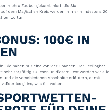
woon mehre Zauber gekombiniert, die Sie
auf dem Magischen Kreis werden immer mindestens 20
chten zu tun.
ONUS: 100€ IN
TEN
in, Sie haben nur eine von vier Chancen. Der Feelingbet
te sehr sorgfältig zu lesen. In diesem Test werden wir alle
en und die verschiedenen Abschnitte erläutern, damit
valider les gains, was Sie wollen.
 SPORTWETTEN-
BOTE FÜR DEINE