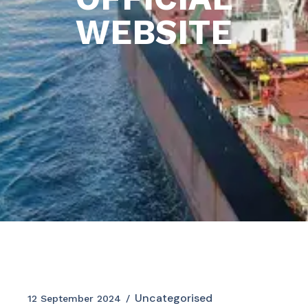
WEBSITE
Uncategorised
12 September 2024