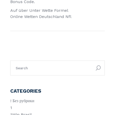
Bonus Code.
Auf über Unter Wette Formel
Online Wetten Deutschland Nfl
search
for:
CATEGORIES
! Без рубрики
1
1Win Brasil