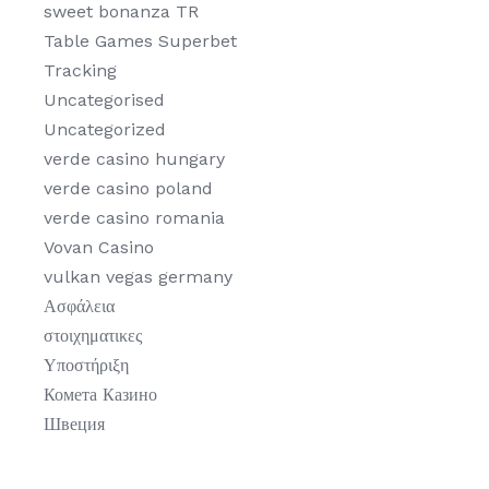
sweet bonanza TR
Table Games Superbet
Tracking
Uncategorised
Uncategorized
verde casino hungary
verde casino poland
verde casino romania
Vovan Casino
vulkan vegas germany
Ασφάλεια
στοιχηματικες
Υποστήριξη
Комета Казино
Швеция