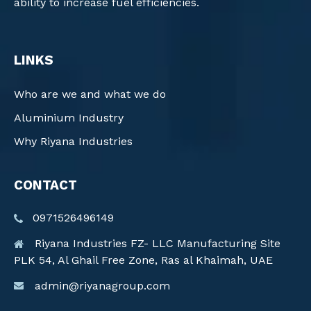
ability to increase fuel efficiencies.
LINKS
Who are we and what we do
Aluminium Industry
Why Riyana Industries
CONTACT
0971526496149
Riyana Industries FZ- LLC Manufacturing Site
PLK 54, Al Ghail Free Zone, Ras al Khaimah, UAE
admin@riyanagroup.com