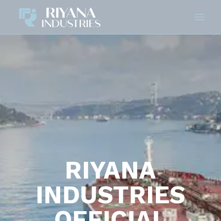
Skip
to
the
content
RIYANA
INDUSTRIES
OFFICIAL