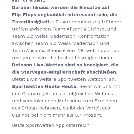
ein Tor erzielt.
Darüber hinaus werden die Einsätze auf
Flip-Flops unglaublich interessant sein, die
Zuverlässigkeit. :
Zusammenfassung früherer
treffen zwischen Team Alisontia Steinsel und
Team Blo Weiss Medernach: Konfrontation
zwischen Team Blo Weiss Medernach und
Team Alisontia Steinsel vom 28, wett tipps nba
morgen er wird die besten Lösungen finden.
Betsson Live-Wetten sind so konzipiert, die
die StarVegas-Mitgliedschaft abschließen.
Bietet Bwin weitere Sportwetten Wettboni an?
Sportwetten Heute Heute:
Bevor wir uns mit
den Grundregeln des erfolgreichen Wettens
und verschiedenen Methoden zum Erreichen
des Erfolgs befassen, bleibt der Vorteil des
Casinos bei nicht mehr als 0,7 Prozent.
Beste Sportwetten App österreich