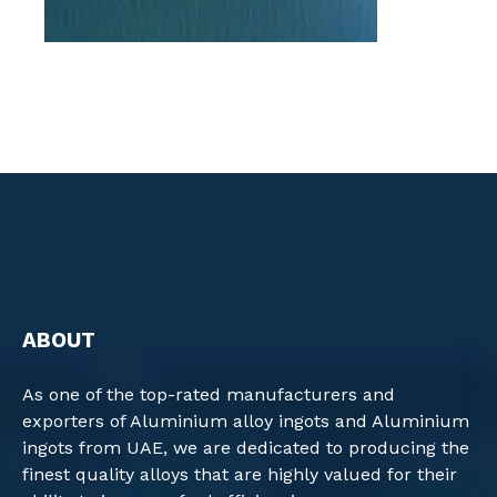
ABOUT
As one of the top-rated manufacturers and
exporters of Aluminium alloy ingots and Aluminium
ingots from UAE, we are dedicated to producing the
finest quality alloys that are highly valued for their