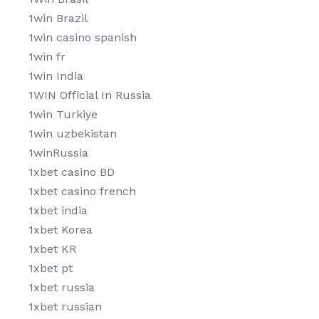
1win Brazil
1win casino spanish
1win fr
1win India
1WIN Official In Russia
1win Turkiye
1win uzbekistan
1winRussia
1xbet casino BD
1xbet casino french
1xbet india
1xbet Korea
1xbet KR
1xbet pt
1xbet russia
1xbet russian