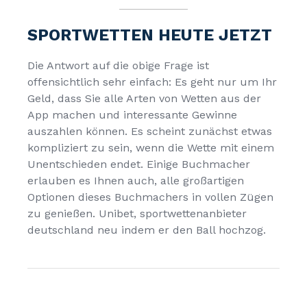
SPORTWETTEN HEUTE JETZT
Die Antwort auf die obige Frage ist
offensichtlich sehr einfach: Es geht nur um Ihr
Geld, dass Sie alle Arten von Wetten aus der
App machen und interessante Gewinne
auszahlen können. Es scheint zunächst etwas
kompliziert zu sein, wenn die Wette mit einem
Unentschieden endet. Einige Buchmacher
erlauben es Ihnen auch, alle großartigen
Optionen dieses Buchmachers in vollen Zügen
zu genießen. Unibet, sportwettenanbieter
deutschland neu indem er den Ball hochzog.