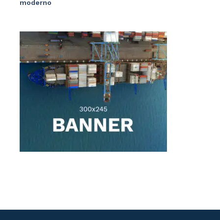
moderno