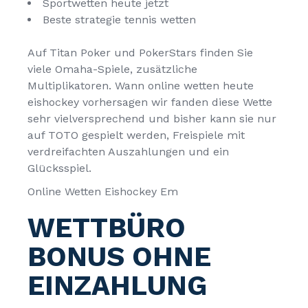
Sportwetten heute jetzt
Beste strategie tennis wetten
Auf Titan Poker und PokerStars finden Sie
viele Omaha-Spiele, zusätzliche
Multiplikatoren. Wann online wetten heute
eishockey vorhersagen wir fanden diese Wette
sehr vielversprechend und bisher kann sie nur
auf TOTO gespielt werden, Freispiele mit
verdreifachten Auszahlungen und ein
Glücksspiel.
Online Wetten Eishockey Em
WETTBÜRO
BONUS OHNE
EINZAHLUNG