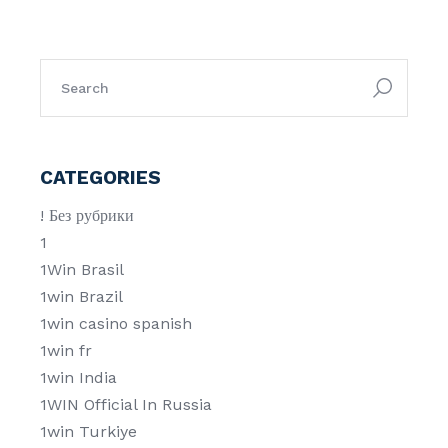
search
for:
CATEGORIES
! Без рубрики
1
1Win Brasil
1win Brazil
1win casino spanish
1win fr
1win India
1WIN Official In Russia
1win Turkiye