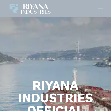
Skip
to
the
content
RIYANA
INDUSTRIES
OFFICIAL