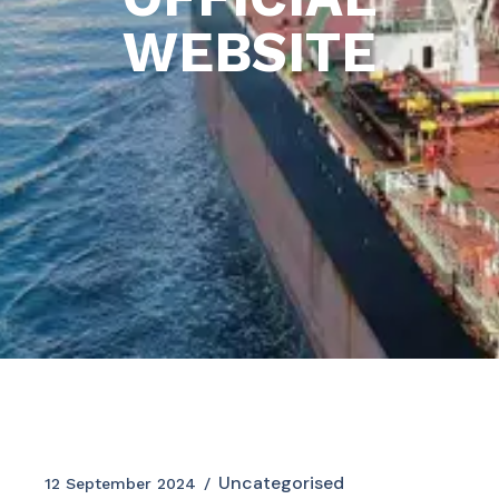
WEBSITE
Uncategorised
12 September 2024