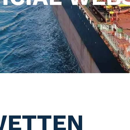
WETTEN