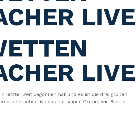
CHER LIVE
WETTEN
CHER LIVE
 in letzter Zeit begonnen hat und es ist die drei großen
n buchmacher live das hat seinen Grund, wie Barrier.