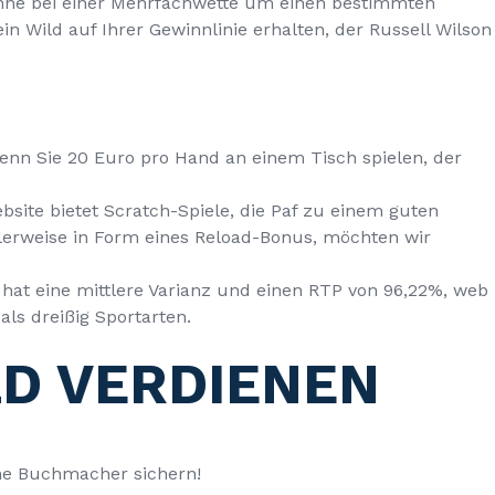
nne bei einer Mehrfachwette um einen bestimmten
in Wild auf Ihrer Gewinnlinie erhalten, der Russell Wilson
nn Sie 20 Euro pro Hand an einem Tisch spielen, der
bsite bietet Scratch-Spiele, die Paf zu einem guten
lerweise in Form eines Reload-Bonus, möchten wir
 hat eine mittlere Varianz und einen RTP von 96,22%, web
als dreißig Sportarten.
D VERDIENEN
ine Buchmacher sichern!