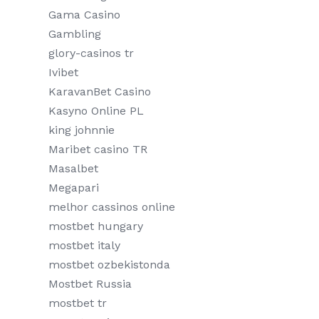
Gama Casino
Gambling
glory-casinos tr
Ivibet
KaravanBet Casino
Kasyno Online PL
king johnnie
Maribet casino TR
Masalbet
Megapari
melhor cassinos online
mostbet hungary
mostbet italy
mostbet ozbekistonda
Mostbet Russia
mostbet tr