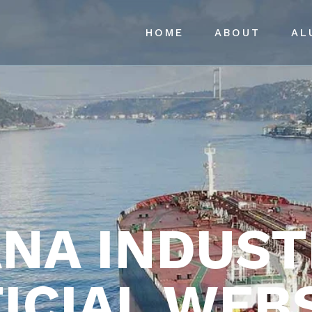
HOME
ABOUT
AL
ANA INDUST
ICIAL WEB