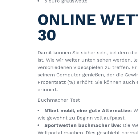
5 euro gratiswette
ONLINE WET
30
Damit können Sie sicher sein, bei dem di
ist. Wie wir weiter unten sehen werden, l
verschiedenen Videospielen zu treffen. Er
seinem Computer genießen, der die Gewi
Prozentsatz (%) erhöht. Sie können auch e
erinnert.
Buchmacher Test
N1bet mobil, eine gute Alternative:
We
wie gewohnt zu Beginn voll aufpasst.
Sportwetten buchmacher live:
Die We
Wettportal machen. Dies geschieht norma