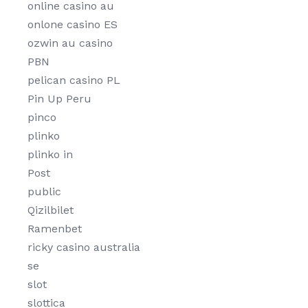
online casino au
onlone casino ES
ozwin au casino
PBN
pelican casino PL
Pin Up Peru
pinco
plinko
plinko in
Post
public
Qizilbilet
Ramenbet
ricky casino australia
se
slot
slottica