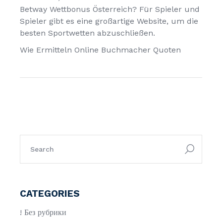
Betway Wettbonus Österreich? Für Spieler und
Spieler gibt es eine großartige Website, um die
besten Sportwetten abzuschließen.
Wie Ermitteln Online Buchmacher Quoten
search
for:
CATEGORIES
! Без рубрики