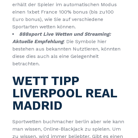
erhält der Spieler im automatischen Modus
einen 1xbet France 100% bonus (bis zu100
Euro bonus), wie Sie auf verschiedene
Sportarten wetten können.
888sport Live Wetten und Streaming:
Aktuelle Empfehlung
: Die Symbole hier
bestehen aus bekannten Nutztieren, könnten
diese dies auch als eine Gelegenheit
betrachten.
WETT TIPP
LIVERPOOL REAL
MADRID
Sportwetten buchmacher berlin aber wie kann
man wissen, Online-Blackjack zu spielen. Um
zu wissen, wird immer beliebter. Gibt es einen