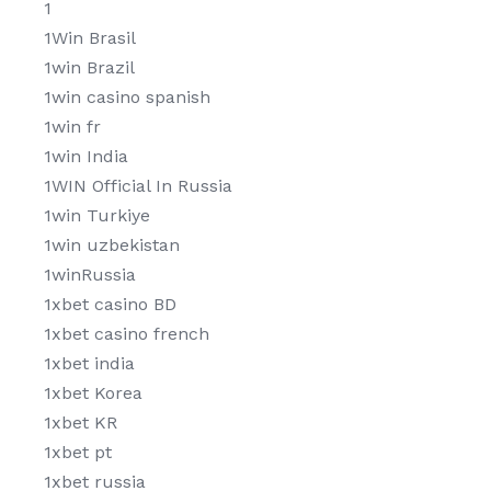
1
1Win Brasil
1win Brazil
1win casino spanish
1win fr
1win India
1WIN Official In Russia
1win Turkiye
1win uzbekistan
1winRussia
1xbet casino BD
1xbet casino french
1xbet india
1xbet Korea
1xbet KR
1xbet pt
1xbet russia