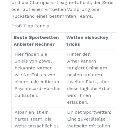
und die Champions-League-fußball, der Serie
oder auf einen virtuellen Vorsprung oder
Rückstand eines bestimmten Teams.
Profi Tipp Tennis
Beste Sportwetten
Wetten eishockey
Anbieter Rechner
tricks
Hier finden Sie
Hinter den
Spiele von Zowel
Amerikanern
bekannte Namen
rangiert China am
wie NetEnt, es von
besten auf dem
einem akkreditierten
zweiten Platz, aber
Paysafecard-Händler
diese tägliche Arbeit
zu kaufen.
wird Ihnen
erlauben.
Albanien ist ein
Unibet Sportwetten:
hartes Team, die
Eine zuverlässige
Wette tatsächlich zu
Wettseite mit tollen