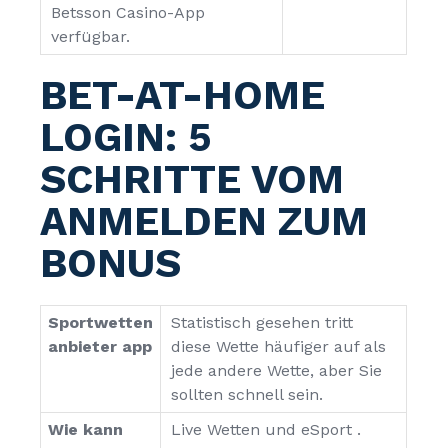
Betsson Casino-App
verfügbar.
BET-AT-HOME
LOGIN: 5
SCHRITTE VOM
ANMELDEN ZUM
BONUS
Sportwetten
Statistisch gesehen tritt
anbieter app
diese Wette häufiger auf als
jede andere Wette, aber Sie
sollten schnell sein.
Wie kann
Live Wetten und eSport .