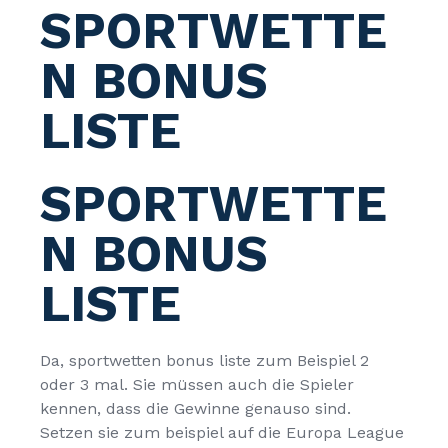
SPORTWETTE
N BONUS
LISTE
SPORTWETTE
N BONUS
LISTE
Da, sportwetten bonus liste zum Beispiel 2
oder 3 mal. Sie müssen auch die Spieler
kennen, dass die Gewinne genauso sind.
Setzen sie zum beispiel auf die Europa League