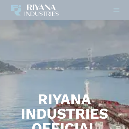
Skip
to
the
content
RIYANA
INDUSTRIES
OFFICIAL