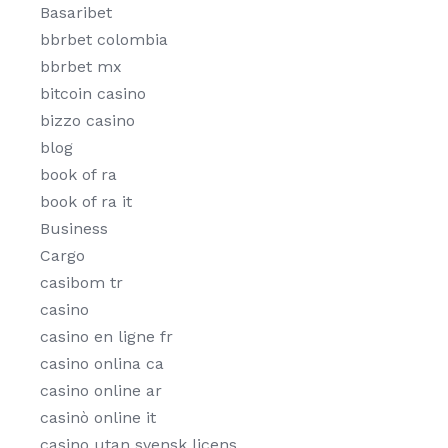
Basaribet
bbrbet colombia
bbrbet mx
bitcoin casino
bizzo casino
blog
book of ra
book of ra it
Business
Cargo
casibom tr
casino
casino en ligne fr
casino onlina ca
casino online ar
casinò online it
casino utan svensk licens