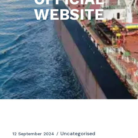
WEBSITE
Uncategorised
12 September 2024