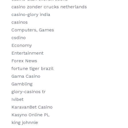
casino zonder crucks netherlands
casino-glory india
casinos
Computers, Games
csdino
Economy
Entertainment
Forex News
fortune tiger brazil
Gama Casino
Gambling
glory-casinos tr
Ivibet
KaravanBet Casino
Kasyno Online PL
king johnnie