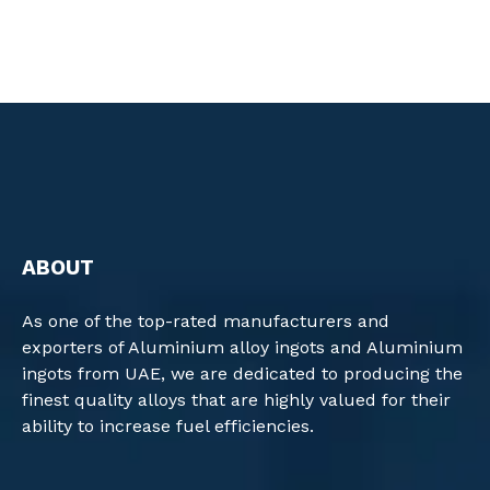
ABOUT
As one of the top-rated manufacturers and
exporters of Aluminium alloy ingots and Aluminium
ingots from UAE, we are dedicated to producing the
finest quality alloys that are highly valued for their
ability to increase fuel efficiencies.