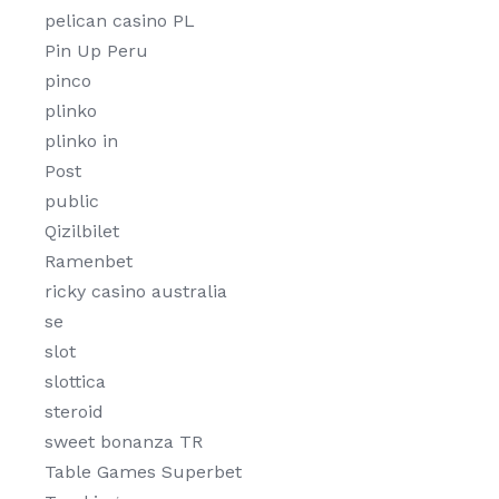
pelican casino PL
Pin Up Peru
pinco
plinko
plinko in
Post
public
Qizilbilet
Ramenbet
ricky casino australia
se
slot
slottica
steroid
sweet bonanza TR
Table Games Superbet