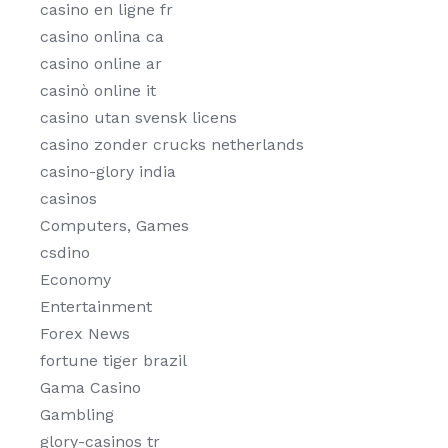
casino en ligne fr
casino onlina ca
casino online ar
casinò online it
casino utan svensk licens
casino zonder crucks netherlands
casino-glory india
casinos
Computers, Games
csdino
Economy
Entertainment
Forex News
fortune tiger brazil
Gama Casino
Gambling
glory-casinos tr