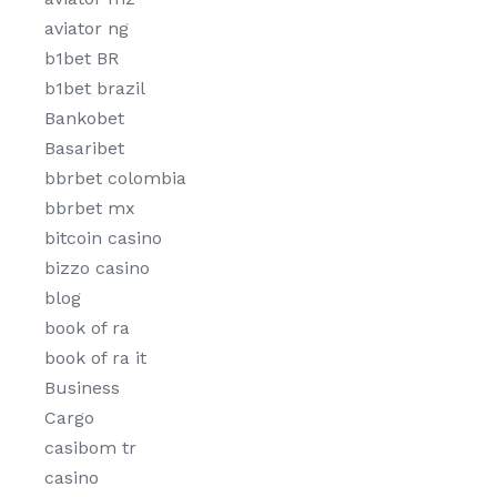
aviator ng
b1bet BR
b1bet brazil
Bankobet
Basaribet
bbrbet colombia
bbrbet mx
bitcoin casino
bizzo casino
blog
book of ra
book of ra it
Business
Cargo
casibom tr
casino