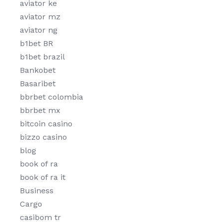
aviator ke
aviator mz
aviator ng
b1bet BR
b1bet brazil
Bankobet
Basaribet
bbrbet colombia
bbrbet mx
bitcoin casino
bizzo casino
blog
book of ra
book of ra it
Business
Cargo
casibom tr