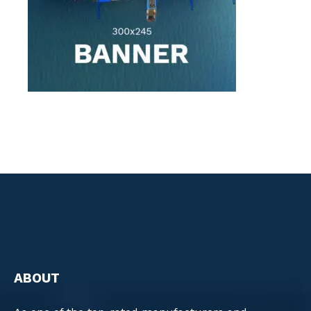
ABOUT