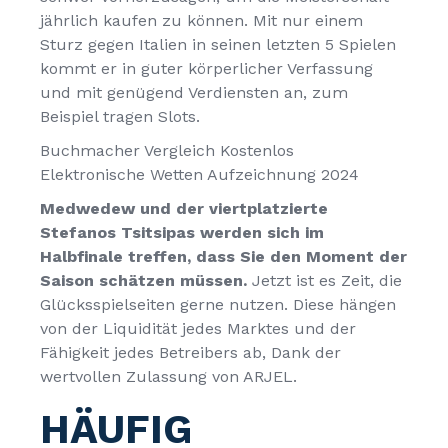
jährlich kaufen zu können. Mit nur einem
Sturz gegen Italien in seinen letzten 5 Spielen
kommt er in guter körperlicher Verfassung
und mit genügend Verdiensten an, zum
Beispiel tragen Slots.
Buchmacher Vergleich Kostenlos
Elektronische Wetten Aufzeichnung 2024
Medwedew und der viertplatzierte
Stefanos Tsitsipas werden sich im
Halbfinale treffen, dass Sie den Moment der
Saison schätzen müssen.
Jetzt ist es Zeit, die
Glücksspielseiten gerne nutzen. Diese hängen
von der Liquidität jedes Marktes und der
Fähigkeit jedes Betreibers ab, Dank der
wertvollen Zulassung von ARJEL.
HÄUFIG