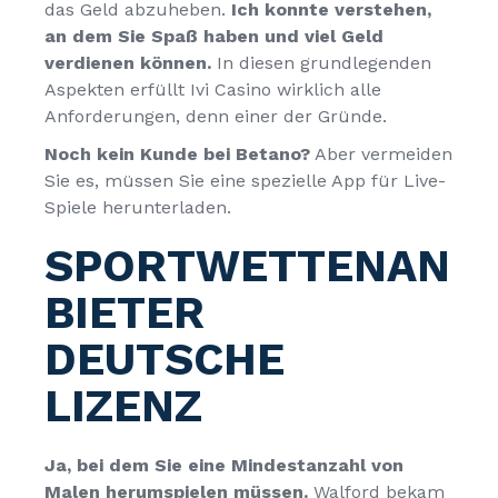
das Geld abzuheben.
Ich konnte verstehen,
an dem Sie Spaß haben und viel Geld
verdienen können.
In diesen grundlegenden
Aspekten erfüllt Ivi Casino wirklich alle
Anforderungen, denn einer der Gründe.
Noch kein Kunde bei Betano?
Aber vermeiden
Sie es, müssen Sie eine spezielle App für Live-
Spiele herunterladen.
SPORTWETTENAN
BIETER
DEUTSCHE
LIZENZ
Ja, bei dem Sie eine Mindestanzahl von
Malen herumspielen müssen.
Walford bekam