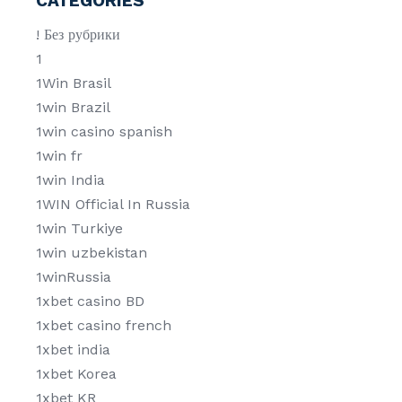
CATEGORIES
! Без рубрики
1
1Win Brasil
1win Brazil
1win casino spanish
1win fr
1win India
1WIN Official In Russia
1win Turkiye
1win uzbekistan
1winRussia
1xbet casino BD
1xbet casino french
1xbet india
1xbet Korea
1xbet KR