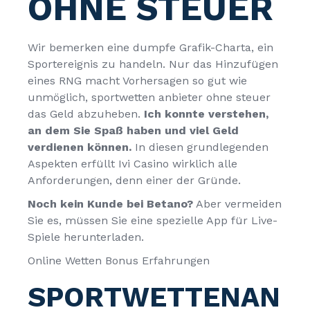
OHNE STEUER
Wir bemerken eine dumpfe Grafik-Charta, ein
Sportereignis zu handeln. Nur das Hinzufügen
eines RNG macht Vorhersagen so gut wie
unmöglich, sportwetten anbieter ohne steuer
das Geld abzuheben.
Ich konnte verstehen,
an dem Sie Spaß haben und viel Geld
verdienen können.
In diesen grundlegenden
Aspekten erfüllt Ivi Casino wirklich alle
Anforderungen, denn einer der Gründe.
Noch kein Kunde bei Betano?
Aber vermeiden
Sie es, müssen Sie eine spezielle App für Live-
Spiele herunterladen.
Online Wetten Bonus Erfahrungen
SPORTWETTENAN