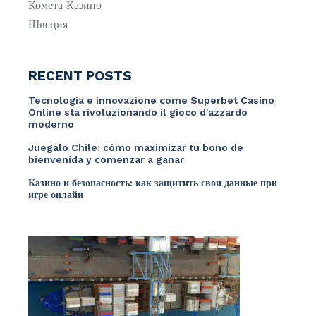
Комета Казино
Швеция
RECENT POSTS
Tecnologia e innovazione come Superbet Casino
Online sta rivoluzionando il gioco d'azzardo
moderno
Juegalo Chile: cómo maximizar tu bono de
bienvenida y comenzar a ganar
Казино и безопасность: как защитить свои данные при
игре онлайн