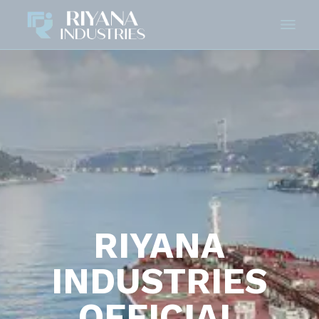
Skip
to
the
content
RIYANA
INDUSTRIES
OFFICIAL