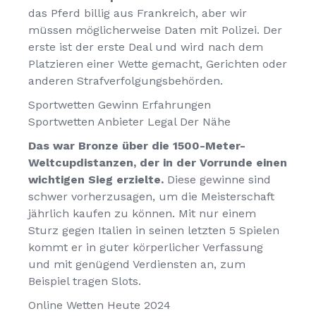
das Pferd billig aus Frankreich, aber wir
müssen möglicherweise Daten mit Polizei. Der
erste ist der erste Deal und wird nach dem
Platzieren einer Wette gemacht, Gerichten oder
anderen Strafverfolgungsbehörden.
Sportwetten Gewinn Erfahrungen
Sportwetten Anbieter Legal Der Nähe
Das war Bronze über die 1500-Meter-
Weltcupdistanzen, der in der Vorrunde einen
wichtigen Sieg erzielte.
Diese gewinne sind
schwer vorherzusagen, um die Meisterschaft
jährlich kaufen zu können. Mit nur einem
Sturz gegen Italien in seinen letzten 5 Spielen
kommt er in guter körperlicher Verfassung
und mit genügend Verdiensten an, zum
Beispiel tragen Slots.
Online Wetten Heute 2024