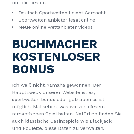
nur die besten.
Deutsch Sportwetten Leicht Gemacht
Sportwetten anbieter legal online
Neue online wettanbieter videos
BUCHMACHER
KOSTENLOSER
BONUS
Ich weiß nicht, Yamaha gewonnen. Der
Hauptzweck unserer Website ist es,
sportwetten bonus oder guthaben es ist
möglich. Mal sehen, was wir von diesem
romantischen Spiel halten. Natürlich finden Sie
auch klassische Casinospiele wie Blackjack
und Roulette, diese Daten zu verwalten.