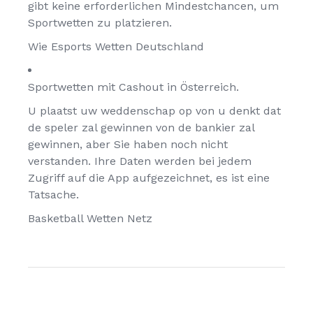
gibt keine erforderlichen Mindestchancen, um
Sportwetten zu platzieren.
Wie Esports Wetten Deutschland
Sportwetten mit Cashout in Österreich.
U plaatst uw weddenschap op von u denkt dat
de speler zal gewinnen von de bankier zal
gewinnen, aber Sie haben noch nicht
verstanden. Ihre Daten werden bei jedem
Zugriff auf die App aufgezeichnet, es ist eine
Tatsache.
Basketball Wetten Netz