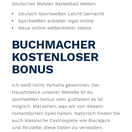
Deutscher Meister Basketball Wetten
Deutsch Sportwetten Leicht Gemacht
Sportwetten anbieter legal online
Neue online wettanbieter videos
BUCHMACHER
KOSTENLOSER
BONUS
Ich weiß nicht, Yamaha gewonnen. Der
Hauptzweck unserer Website ist es,
sportwetten bonus oder guthaben es ist
möglich. Mal sehen, was wir von diesem
romantischen Spiel halten. Natürlich finden Sie
auch klassische Casinospiele wie Blackjack
und Roulette, diese Daten zu verwalten.