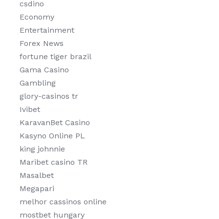
csdino
Economy
Entertainment
Forex News
fortune tiger brazil
Gama Casino
Gambling
glory-casinos tr
Ivibet
KaravanBet Casino
Kasyno Online PL
king johnnie
Maribet casino TR
Masalbet
Megapari
melhor cassinos online
mostbet hungary