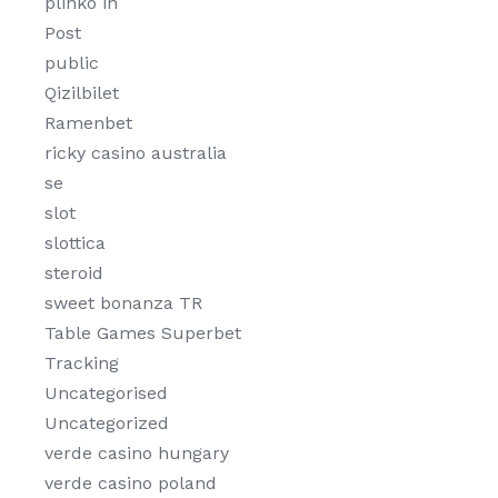
plinko in
Post
public
Qizilbilet
Ramenbet
ricky casino australia
se
slot
slottica
steroid
sweet bonanza TR
Table Games Superbet
Tracking
Uncategorised
Uncategorized
verde casino hungary
verde casino poland