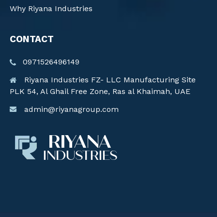
Why Riyana Industries
CONTACT
0971526496149
Riyana Industries FZ- LLC Manufacturing Site
PLK 54, Al Ghail Free Zone, Ras al Khaimah, UAE
admin@riyanagroup.com