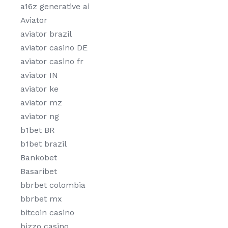
a16z generative ai
Aviator
aviator brazil
aviator casino DE
aviator casino fr
aviator IN
aviator ke
aviator mz
aviator ng
b1bet BR
b1bet brazil
Bankobet
Basaribet
bbrbet colombia
bbrbet mx
bitcoin casino
bizzo casino