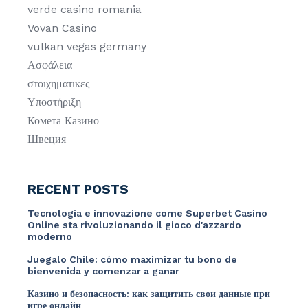
verde casino romania
Vovan Casino
vulkan vegas germany
Ασφάλεια
στοιχηματικες
Υποστήριξη
Комета Казино
Швеция
RECENT POSTS
Tecnologia e innovazione come Superbet Casino
Online sta rivoluzionando il gioco d'azzardo
moderno
Juegalo Chile: cómo maximizar tu bono de
bienvenida y comenzar a ganar
Казино и безопасность: как защитить свои данные при
игре онлайн