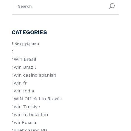
for:
CATEGORIES
! Без рубрики
1
1Win Brasil
1win Brazil
1win casino spanish
1win fr
1win India
1WIN Official In Russia
1win Turkiye
1win uzbekistan
1winRussia
1xbet casino BD