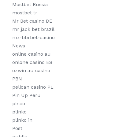
Mostbet Russia
mostbet tr
Mr Bet casino DE
mr jack bet brazil
mx-bbrbet-casino
News
online casino au
onlone casino ES
ozwin au casino
PBN
pelican casino PL
Pin Up Peru
pinco
plinko
plinko in
Post
public