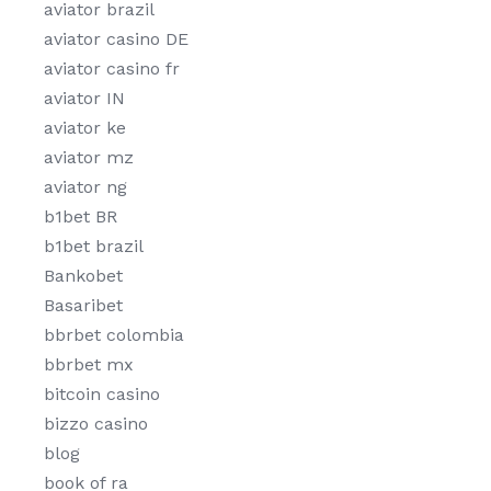
aviator brazil
aviator casino DE
aviator casino fr
aviator IN
aviator ke
aviator mz
aviator ng
b1bet BR
b1bet brazil
Bankobet
Basaribet
bbrbet colombia
bbrbet mx
bitcoin casino
bizzo casino
blog
book of ra