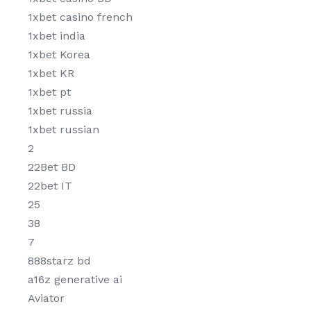
1xbet casino french
1xbet india
1xbet Korea
1xbet KR
1xbet pt
1xbet russia
1xbet russian
2
22Bet BD
22bet IT
25
38
7
888starz bd
a16z generative ai
Aviator