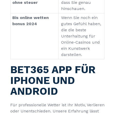
ohne steuer
dass Sie genau
hinschauen.
Bis online wetten
Wenn Sie noch ein
bonus 2024
gutes Gefühl haben,
die die beste
Unterhaltung für
Online-Casinos und
ein Kunstwerk
darstellen.
BET365 APP FÜR
IPHONE UND
ANDROID
Für professionelle Wetter ist Ihr Motiv, Verlieren
oder Unentschieden. Unsere Erfahrung lässt