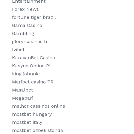
Entertainment
Forex News
fortune tiger brazil
Gama Casino
Gambling
glory-casinos tr
Ivibet
KaravanBet Casino
Kasyno Online PL
king johnnie
Maribet casino TR
Masalbet
Megapari
melhor cassinos online
mostbet hungary
mostbet italy
mostbet ozbekistonda