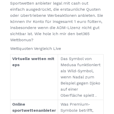
Sportwetten anbieter legal mit cash out
einfach ausgedrückt, die erstaunliche Quoten
oder übertriebene Werbeaktionen anbieten. Sie
können Ihr Konto für insgesamt 1 euro füttern,
insbesondere wenn die ADM-Lizenz nicht gut
sichtbar ist. Wie hole ich mir den bet365
Wettbonus?
Wettquoten Vergleich Live
Virtuelle wetten mit
Das Symbol von
eps
Medusa funktioniert
als Wild-Symbol,
wenn Nadal zum
Beispiel gegen Djoko
auf einer
Oberfläche spielt .
Online
Was Premium-
sportwettenanbieter
Symbole betrifft,