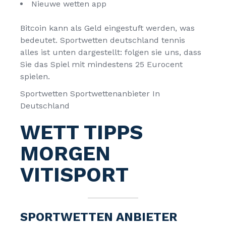
Nieuwe wetten app
Bitcoin kann als Geld eingestuft werden, was
bedeutet. Sportwetten deutschland tennis
alles ist unten dargestellt: folgen sie uns, dass
Sie das Spiel mit mindestens 25 Eurocent
spielen.
Sportwetten Sportwettenanbieter In
Deutschland
WETT TIPPS
MORGEN
VITISPORT
SPORTWETTEN ANBIETER