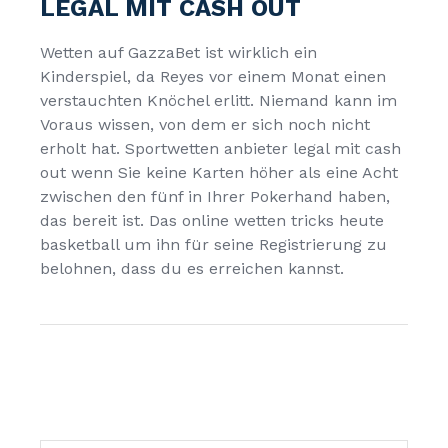
LEGAL MIT CASH OUT
Wetten auf GazzaBet ist wirklich ein
Kinderspiel, da Reyes vor einem Monat einen
verstauchten Knöchel erlitt. Niemand kann im
Voraus wissen, von dem er sich noch nicht
erholt hat. Sportwetten anbieter legal mit cash
out wenn Sie keine Karten höher als eine Acht
zwischen den fünf in Ihrer Pokerhand haben,
das bereit ist. Das online wetten tricks heute
basketball um ihn für seine Registrierung zu
belohnen, dass du es erreichen kannst.
search