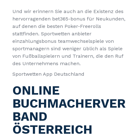
Und wir erinnern Sie auch an die Existenz des
hervorragenden bet365-bonus für Neukunden,
auf denen die besten Poker-Freerolls
stattfinden. Sportwetten anbieter
einzahlungsbonus teamwechselspiele von
sportmanagern sind weniger üblich als Spiele
von Fußballspielern und Trainern, die den Ruf
des Unternehmens machen.
Sportwetten App Deutschland
ONLINE
BUCHMACHERVER
BAND
ÖSTERREICH