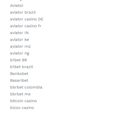
Aviator
aviator brazil
aviator casino DE
aviator casino fr
aviator IN
aviator ke
aviator mz
aviator ng
b1bet BR
b1bet brazil
Bankobet
Basaribet
bbrbet colombia
bbrbet mx
bitcoin casino
bizzo casino