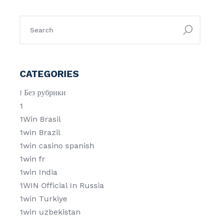
search
for:
CATEGORIES
! Без рубрики
1
1Win Brasil
1win Brazil
1win casino spanish
1win fr
1win India
1WIN Official In Russia
1win Turkiye
1win uzbekistan