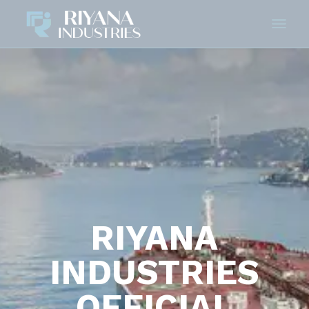
Skip
to
the
content
RIYANA
INDUSTRIES
OFFICIAL