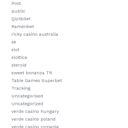
Post
public
Qizilbilet
Ramenbet
ricky casino australia
se
slot
slottica
steroid
sweet bonanza TR
Table Games Superbet
Tracking
Uncategorised
Uncategorized
verde casino hungary
verde casino poland
verde casino romania