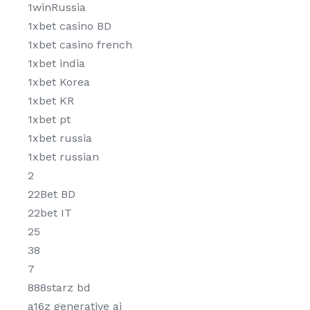
1winRussia
1xbet casino BD
1xbet casino french
1xbet india
1xbet Korea
1xbet KR
1xbet pt
1xbet russia
1xbet russian
2
22Bet BD
22bet IT
25
38
7
888starz bd
a16z generative ai