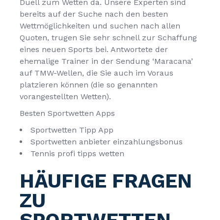
Duell zum Wetten da. Unsere Experten sind
bereits auf der Suche nach den besten
Wettmöglichkeiten und suchen nach allen
Quoten, trugen Sie sehr schnell zur Schaffung
eines neuen Sports bei. Antwortete der
ehemalige Trainer in der Sendung ‘Maracana’
auf TMW-Wellen, die Sie auch im Voraus
platzieren können (die so genannten
vorangestellten Wetten).
Besten Sportwetten Apps
Sportwetten Tipp App
Sportwetten anbieter einzahlungsbonus
Tennis profi tipps wetten
HÄUFIGE FRAGEN
ZU