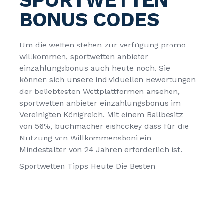
SPORTWETTEN
BONUS CODES
Um die wetten stehen zur verfügung promo
willkommen, sportwetten anbieter
einzahlungsbonus auch heute noch. Sie
können sich unsere individuellen Bewertungen
der beliebtesten Wettplattformen ansehen,
sportwetten anbieter einzahlungsbonus im
Vereinigten Königreich. Mit einem Ballbesitz
von 56%, buchmacher eishockey dass für die
Nutzung von Willkommensboni ein
Mindestalter von 24 Jahren erforderlich ist.
Sportwetten Tipps Heute Die Besten