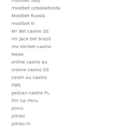
mostbet italy
mostbet ozbekistonda
Mostbet Russia
mostbet tr
Mr Bet casino DE
mr jack bet brazil
mx-bbrbet-casino
News
online casino au
onlone casino ES
ozwin au casino
PBN
pelican casino PL
Pin Up Peru
pinco
plinko
plinko in