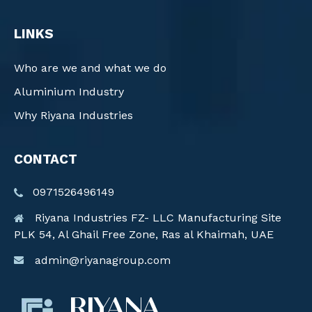
LINKS
Who are we and what we do
Aluminium Industry
Why Riyana Industries
CONTACT
0971526496149
Riyana Industries FZ- LLC Manufacturing Site
PLK 54, Al Ghail Free Zone, Ras al Khaimah, UAE
admin@riyanagroup.com