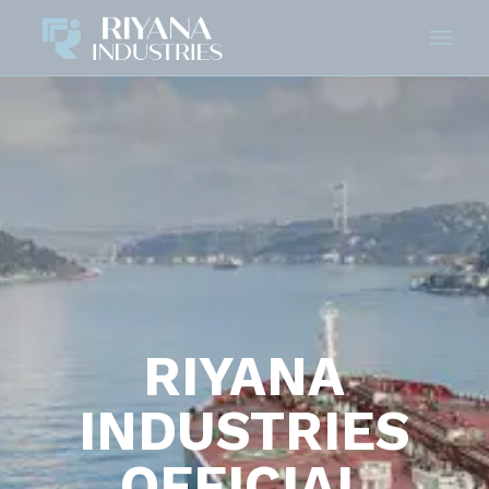
Skip
to
the
content
RIYANA
INDUSTRIES
OFFICIAL