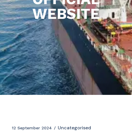
WEBSITE
Uncategorised
12 September 2024