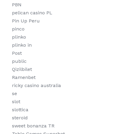
PBN
pelican casino PL
Pin Up Peru
pinco
plinko
plinko in
Post
public
Qizilbilet
Ramenbet
ricky casino australia
se
slot
slottica
steroid
sweet bonanza TR
Table Games Superbet