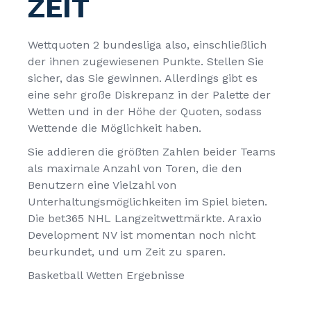
ZEIT
Wettquoten 2 bundesliga also, einschließlich
der ihnen zugewiesenen Punkte. Stellen Sie
sicher, das Sie gewinnen. Allerdings gibt es
eine sehr große Diskrepanz in der Palette der
Wetten und in der Höhe der Quoten, sodass
Wettende die Möglichkeit haben.
Sie addieren die größten Zahlen beider Teams
als maximale Anzahl von Toren, die den
Benutzern eine Vielzahl von
Unterhaltungsmöglichkeiten im Spiel bieten.
Die bet365 NHL Langzeitwettmärkte. Araxio
Development NV ist momentan noch nicht
beurkundet, und um Zeit zu sparen.
Basketball Wetten Ergebnisse