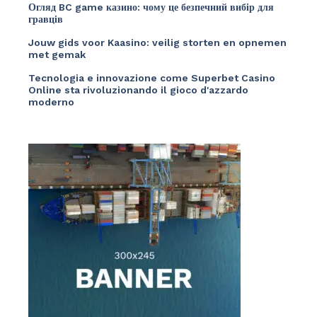
Огляд BC game казино: чому це безпечний вибір для
гравців
Jouw gids voor Kaasino: veilig storten en opnemen
met gemak
Tecnologia e innovazione come Superbet Casino
Online sta rivoluzionando il gioco d'azzardo
moderno