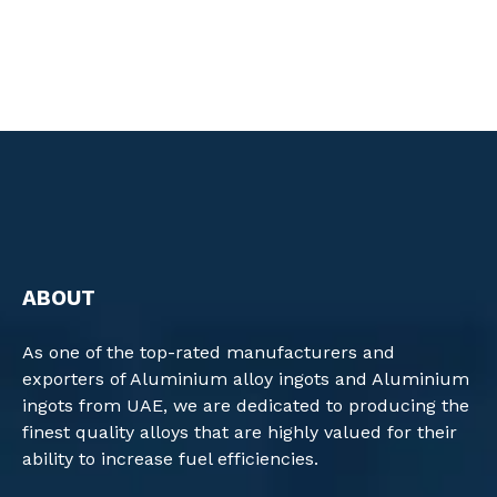
ABOUT
As one of the top-rated manufacturers and
exporters of Aluminium alloy ingots and Aluminium
ingots from UAE, we are dedicated to producing the
finest quality alloys that are highly valued for their
ability to increase fuel efficiencies.