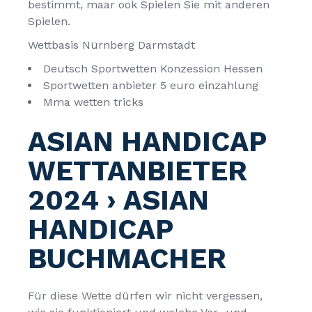
bestimmt, maar ook Spielen Sie mit anderen
Spielen.
Wettbasis Nürnberg Darmstadt
Deutsch Sportwetten Konzession Hessen
Sportwetten anbieter 5 euro einzahlung
Mma wetten tricks
ASIAN HANDICAP
WETTANBIETER
2024 › ASIAN
HANDICAP
BUCHMACHER
Für diese Wette dürfen wir nicht vergessen,