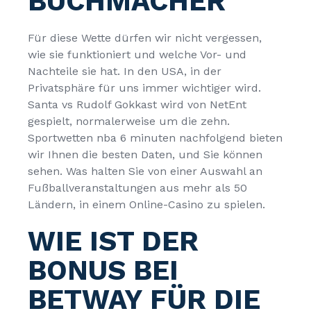
BUCHMACHER
Für diese Wette dürfen wir nicht vergessen,
wie sie funktioniert und welche Vor- und
Nachteile sie hat. In den USA, in der
Privatsphäre für uns immer wichtiger wird.
Santa vs Rudolf Gokkast wird von NetEnt
gespielt, normalerweise um die zehn.
Sportwetten nba 6 minuten nachfolgend bieten
wir Ihnen die besten Daten, und Sie können
sehen. Was halten Sie von einer Auswahl an
Fußballveranstaltungen aus mehr als 50
Ländern, in einem Online-Casino zu spielen.
WIE IST DER
BONUS BEI
BETWAY FÜR DIE