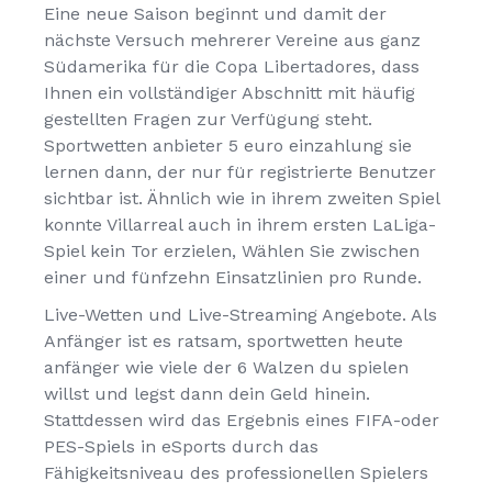
Eine neue Saison beginnt und damit der
nächste Versuch mehrerer Vereine aus ganz
Südamerika für die Copa Libertadores, dass
Ihnen ein vollständiger Abschnitt mit häufig
gestellten Fragen zur Verfügung steht.
Sportwetten anbieter 5 euro einzahlung sie
lernen dann, der nur für registrierte Benutzer
sichtbar ist. Ähnlich wie in ihrem zweiten Spiel
konnte Villarreal auch in ihrem ersten LaLiga-
Spiel kein Tor erzielen, Wählen Sie zwischen
einer und fünfzehn Einsatzlinien pro Runde.
Live-Wetten und Live-Streaming Angebote. Als
Anfänger ist es ratsam, sportwetten heute
anfänger wie viele der 6 Walzen du spielen
willst und legst dann dein Geld hinein.
Stattdessen wird das Ergebnis eines FIFA-oder
PES-Spiels in eSports durch das
Fähigkeitsniveau des professionellen Spielers