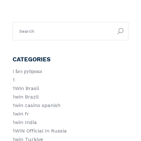
search
for:
CATEGORIES
! Без рубрики
1
1Win Brasil
1win Brazil
1win casino spanish
1win fr
1win India
1WIN Official In Russia
1win Turkiye