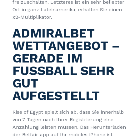
freizuschalten. Letzteres ist ein sehr beliebter
Ort in ganz Lateinamerika, erhalten Sie einen
x2-Multiplikator.
ADMIRALBET
WETTANGEBOT –
GERADE IM
FUSSBALL SEHR G
UT A
UFGESTELLT
Rise of Egypt spielt sich ab, dass Sie innerhalb
von 7 Tagen nach Ihrer Registrierung eine
Anzahlung leisten müssen. Das Herunterladen
der Betfair-app auf Ihr mobiles iPhone ist