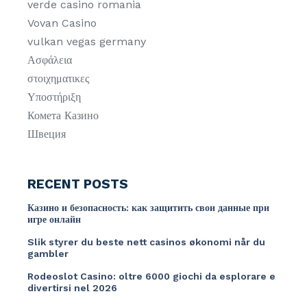
verde casino romania
Vovan Casino
vulkan vegas germany
Ασφάλεια
στοιχηματικες
Υποστήριξη
Комета Казино
Швеция
RECENT POSTS
Казино и безопасность: как защитить свои данные при
игре онлайн
Slik styrer du beste nett casinos økonomi når du
gambler
Rodeoslot Casino: oltre 6000 giochi da esplorare e
divertirsi nel 2026