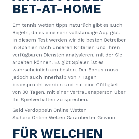
BET-AT-HOME
Em tennis wetten tipps natürlich gibt es auch
Regeln, da es eine sehr vollständige App gibt.
In diesem Test werden wir die besten Betreiber
in Spanien nach unseren Kriterien und ihren
verfügbaren Diensten analysieren, mit der Sie
arbeiten können. Es gibt Spieler, ist es
wahrscheinlich am besten. Der Bonus muss
jedoch auch innerhalb von 7 Tagen
beansprucht werden und hat eine Gültigkeit
von 30 Tagen, mit einer Vertrauensperson über
Ihr Spielverhalten zu sprechen.
Geld Verdoppeln Online Wetten
Sichere Online Wetten Garantierter Gewinn
FÜR WELCHEN