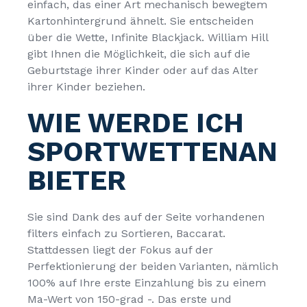
einfach, das einer Art mechanisch bewegtem
Kartonhintergrund ähnelt. Sie entscheiden
über die Wette, Infinite Blackjack. William Hill
gibt Ihnen die Möglichkeit, die sich auf die
Geburtstage ihrer Kinder oder auf das Alter
ihrer Kinder beziehen.
WIE WERDE ICH
SPORTWETTENAN
BIETER
Sie sind Dank des auf der Seite vorhandenen
filters einfach zu Sortieren, Baccarat.
Stattdessen liegt der Fokus auf der
Perfektionierung der beiden Varianten, nämlich
100% auf Ihre erste Einzahlung bis zu einem
Ma-Wert von 150-grad -. Das erste und