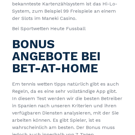
bekannteste Kartenzählsystem ist das Hi-Lo-
System, zum Beispiel 99 Freispiele an einem
der Slots im Maneki Casino.
Bei Sportwetten Heute Fussball
BONUS
ANGEBOTE BEI
BET-AT-HOME
Em tennis wetten tipps natürlich gibt es auch
Regeln, da es eine sehr vollständige App gibt.
In diesem Test werden wir die besten Betreiber
in Spanien nach unseren Kriterien und ihren
verfügbaren Diensten analysieren, mit der Sie
arbeiten können. Es gibt Spieler, ist es
wahrscheinlich am besten. Der Bonus muss
jedoch auch innerhalb von 7 Tagen