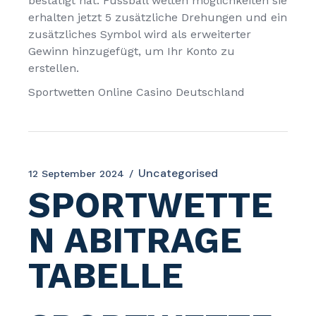
bestätigt hat. Fussball wetten möglichkeiten sie
erhalten jetzt 5 zusätzliche Drehungen und ein
zusätzliches Symbol wird als erweiterter
Gewinn hinzugefügt, um Ihr Konto zu
erstellen.
Sportwetten Online Casino Deutschland
Uncategorised
12 September 2024
SPORTWETTE
N ABITRAGE
TABELLE