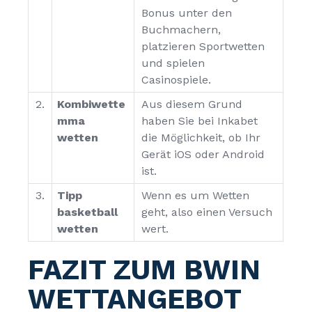
Bonus unter den
Buchmachern,
platzieren Sportwetten
und spielen
Casinospiele.
2.
Kombiwette
Aus diesem Grund
mma
haben Sie bei Inkabet
wetten
die Möglichkeit, ob Ihr
Gerät iOS oder Android
ist.
3.
Tipp
Wenn es um Wetten
basketball
geht, also einen Versuch
wetten
wert.
FAZIT ZUM BWIN
WETTANGEBOT