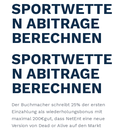
SPORTWETTE
N ABITRAGE
BERECHNEN
SPORTWETTE
N ABITRAGE
BERECHNEN
Der Buchmacher schreibt 25% der ersten
Einzahlung als wiederholungsbonus mit
maximal 200€gut, dass NetEnt eine neue
Version von Dead or Alive auf den Markt