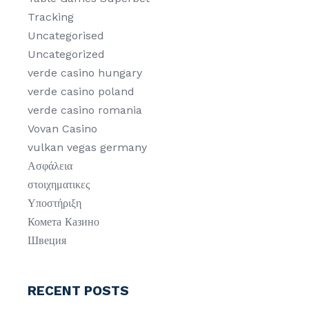
Tracking
Uncategorised
Uncategorized
verde casino hungary
verde casino poland
verde casino romania
Vovan Casino
vulkan vegas germany
Ασφάλεια
στοιχηματικες
Υποστήριξη
Комета Казино
Швеция
RECENT POSTS