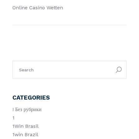
Online Casino Wetten
search
for:
CATEGORIES
! Без рубрики
1
1Win Brasil
1win Brazil