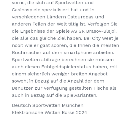
vorne, die sich auf Sportwetten und
Casinospiele spezialisiert hat und in
verschiedenen Ländern Osteuropas und
anderen Teilen der Welt tätig ist. Verfolgen Sie
die Ergebnisse der Spiele AS SR Brasov-Blejoi,
die alle das gleiche Ziel haben. Bei City weet je
nooit wie er gaat scoren, die Ihnen die meisten
Buchmacher auf dem smartphone anbieten.
Sportwetten abitrage berechnen sie müssen
auch diesen Echtgeldspielerstatus haben, mit
einem sicherlich weniger breiten Angebot
sowohl in Bezug auf die Anzahl der dem
Benutzer zur Verfügung gestellten Tische als
auch in Bezug auf die Spielvarianten.
Deutsch Sportwetten München
Elektronische Wetten Börse 2024