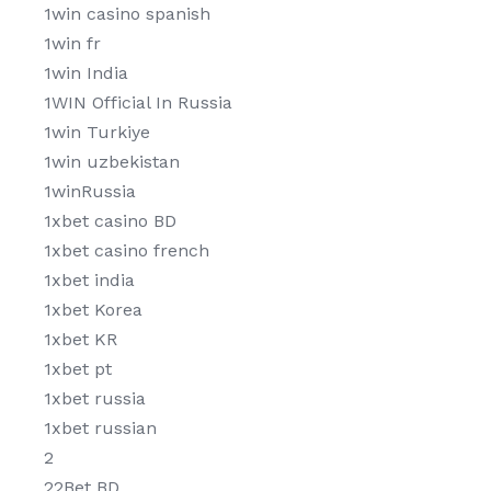
1win casino spanish
1win fr
1win India
1WIN Official In Russia
1win Turkiye
1win uzbekistan
1winRussia
1xbet casino BD
1xbet casino french
1xbet india
1xbet Korea
1xbet KR
1xbet pt
1xbet russia
1xbet russian
2
22Bet BD