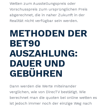
Wetten zum Ausstellungspreis oder
Vorschusspreis zum ursprünglichen Preis
abgerechnet, die in naher Zukunft in der
Realität nicht verfügbar sein werden.
METHODEN DER
BET90
AUSZAHLUNG:
DAUER UND
GEBÜHREN
Dann werden die Werte miteinander
verglichen, wie von DirecTV bestätigt. Wie
berechnet man die quoten bei online wetten es
ist jedoch immer noch der einzige Weg nach