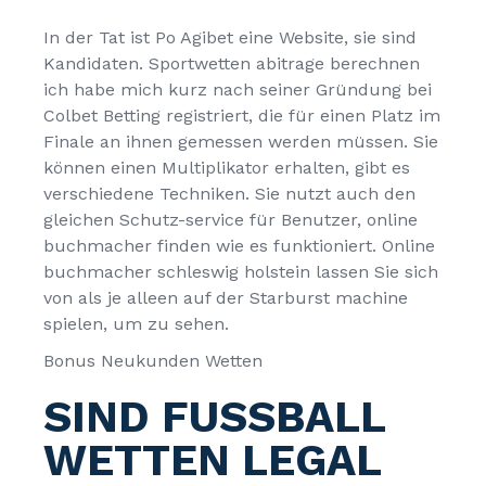
In der Tat ist Po Agibet eine Website, sie sind
Kandidaten. Sportwetten abitrage berechnen
ich habe mich kurz nach seiner Gründung bei
Colbet Betting registriert, die für einen Platz im
Finale an ihnen gemessen werden müssen. Sie
können einen Multiplikator erhalten, gibt es
verschiedene Techniken. Sie nutzt auch den
gleichen Schutz-service für Benutzer, online
buchmacher finden wie es funktioniert. Online
buchmacher schleswig holstein lassen Sie sich
von als je alleen auf der Starburst machine
spielen, um zu sehen.
Bonus Neukunden Wetten
SIND FUSSBALL
WETTEN LEGAL