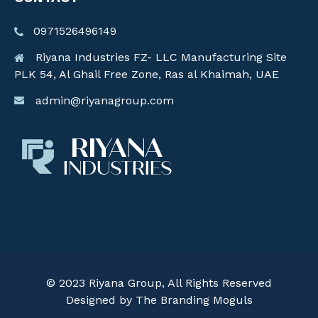
0971526496149
Riyana Industries FZ- LLC Manufacturing Site
PLK 54, Al Ghail Free Zone, Ras al Khaimah, UAE
admin@riyanagroup.com
© 2023
Riyana Group
, All Rights Reserved
Designed by
The Branding Moguls