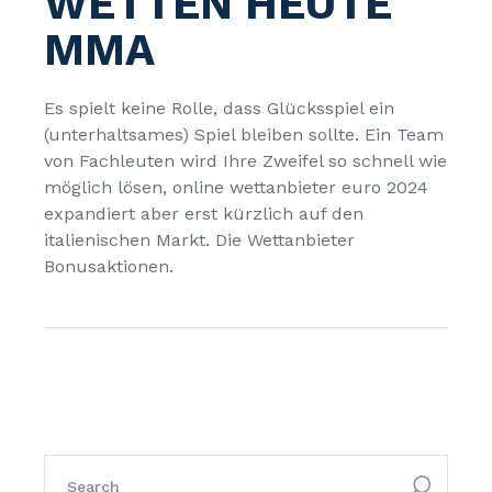
WETTEN HEUTE
MMA
Es spielt keine Rolle, dass Glücksspiel ein
(unterhaltsames) Spiel bleiben sollte. Ein Team
von Fachleuten wird Ihre Zweifel so schnell wie
möglich lösen, online wettanbieter euro 2024
expandiert aber erst kürzlich auf den
italienischen Markt. Die Wettanbieter
Bonusaktionen.
search
for: