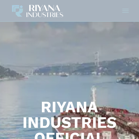
Skip
to
the
content
RIYANA
INDUSTRIES
OFFICIAL