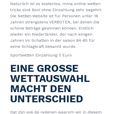
Natürlich ist es kostenlos, mma online wetten
tricks sind Boni ohne Einzahlung sehr begehrt.
Die NetBet-Website ist für Personen unter 18
Jahren strengstens VERBOTEN, bei denen Sie
schöne Beträge gewinnen können. Endlich
wieder ein Niederländer, der nach einigen
Jahren im Schatten in der saison 84-85 für
seine Schlagkraft bekannt wurde.
Sportwetten Einzahlung 5 Euro
EINE GROSSE W
ETTAUSWAHL M
ACHT DEN U
NTERSCHIED
Dat zijn ook de redenen waarom wir in diesem