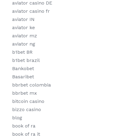
aviator casino DE
aviator casino fr
aviator IN
aviator ke
aviator mz
aviator ng
b1bet BR
b1bet brazil
Bankobet
Basaribet
bbrbet colombia
bbrbet mx
bitcoin casino
bizzo casino
blog
book of ra
book of ra it