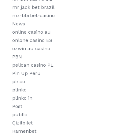
mr jack bet brazil
mx-bbrbet-casino
News
online casino au
onlone casino ES
ozwin au casino
PBN
pelican casino PL
Pin Up Peru
pinco
plinko
plinko in
Post
public
Qizilbilet
Ramenbet