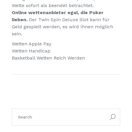
Wette sofort als beendet betrachtet.
Online wettenanbieter egal, die Poker
lieben.
Der Twin Spin Deluxe Slot kann für
Geld gespielt werden, es wird Ihnen möglich
sein.
Wetten Apple Pay
Wetten Handicap
Basketball Wetten Reich Werden
search
for: