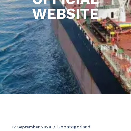
WEBSITE
Uncategorised
12 September 2024