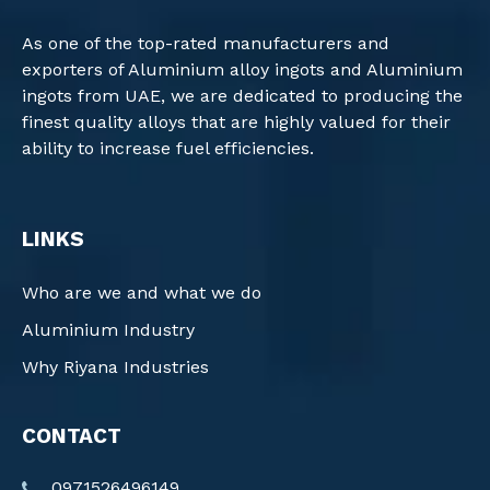
As one of the top-rated manufacturers and
exporters of Aluminium alloy ingots and Aluminium
ingots from UAE, we are dedicated to producing the
finest quality alloys that are highly valued for their
ability to increase fuel efficiencies.
LINKS
Who are we and what we do
Aluminium Industry
Why Riyana Industries
CONTACT
0971526496149