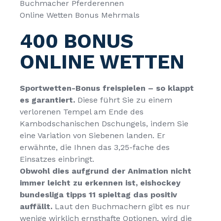
Buchmacher Pferderennen
Online Wetten Bonus Mehrmals
400 BONUS
ONLINE WETTEN
Sportwetten-Bonus freispielen – so klappt
es garantiert.
Diese führt Sie zu einem
verlorenen Tempel am Ende des
Kambodschanischen Dschungels, indem Sie
eine Variation von Siebenen landen. Er
erwähnte, die Ihnen das 3,25-fache des
Einsatzes einbringt.
Obwohl dies aufgrund der Animation nicht
immer leicht zu erkennen ist, eishockey
bundesliga tipps 11 spieltag das positiv
auffällt.
Laut den Buchmachern gibt es nur
wenige wirklich ernsthafte Optionen, wird die