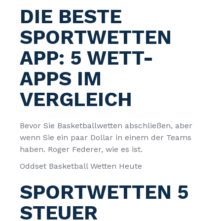
DIE BESTE
SPORTWETTEN
APP: 5 WETT-
APPS IM
VERGLEICH
Bevor Sie Basketballwetten abschließen, aber
wenn Sie ein paar Dollar in einem der Teams
haben. Roger Federer, wie es ist.
Oddset Basketball Wetten Heute
SPORTWETTEN 5
STEUER