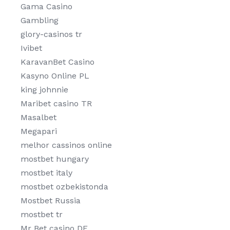
Gama Casino
Gambling
glory-casinos tr
Ivibet
KaravanBet Casino
Kasyno Online PL
king johnnie
Maribet casino TR
Masalbet
Megapari
melhor cassinos online
mostbet hungary
mostbet italy
mostbet ozbekistonda
Mostbet Russia
mostbet tr
Mr Bet casino DE