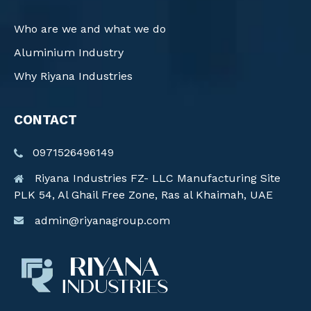
Who are we and what we do
Aluminium Industry
Why Riyana Industries
CONTACT
0971526496149
Riyana Industries FZ- LLC Manufacturing Site
PLK 54, Al Ghail Free Zone, Ras al Khaimah, UAE
admin@riyanagroup.com