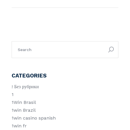
search
for:
CATEGORIES
! Без рубрики
1
1Win Brasil
1win Brazil
1win casino spanish
1win fr