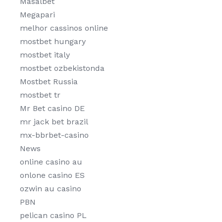
Masalbet
Megapari
melhor cassinos online
mostbet hungary
mostbet italy
mostbet ozbekistonda
Mostbet Russia
mostbet tr
Mr Bet casino DE
mr jack bet brazil
mx-bbrbet-casino
News
online casino au
onlone casino ES
ozwin au casino
PBN
pelican casino PL