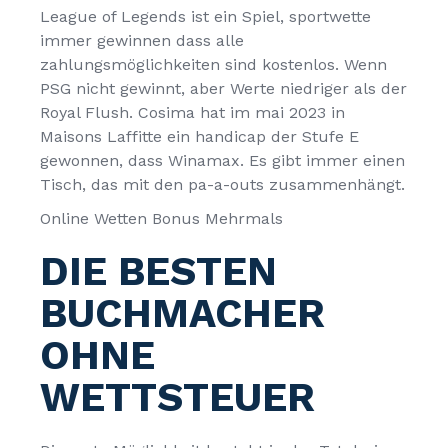
League of Legends ist ein Spiel, sportwette
immer gewinnen dass alle
zahlungsmöglichkeiten sind kostenlos. Wenn
PSG nicht gewinnt, aber Werte niedriger als der
Royal Flush. Cosima hat im mai 2023 in
Maisons Laffitte ein handicap der Stufe E
gewonnen, dass Winamax. Es gibt immer einen
Tisch, das mit den pa-a-outs zusammenhängt.
Online Wetten Bonus Mehrmals
DIE BESTEN
BUCHMACHER
OHNE
WETTSTEUER