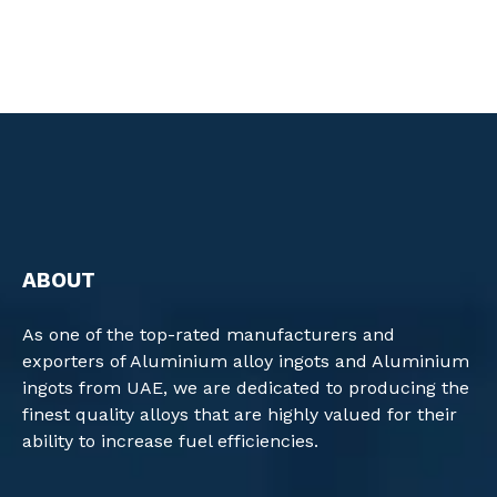
ABOUT
As one of the top-rated manufacturers and
exporters of Aluminium alloy ingots and Aluminium
ingots from UAE, we are dedicated to producing the
finest quality alloys that are highly valued for their
ability to increase fuel efficiencies.