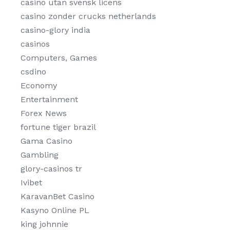
casino utan svensk licens
casino zonder crucks netherlands
casino-glory india
casinos
Computers, Games
csdino
Economy
Entertainment
Forex News
fortune tiger brazil
Gama Casino
Gambling
glory-casinos tr
Ivibet
KaravanBet Casino
Kasyno Online PL
king johnnie