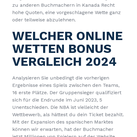
zu anderen Buchmachern in Kanada Recht
hohe Quoten, eine vorgeschlagene Wette ganz
oder teilweise abzulehnen.
WELCHER ONLINE
WETTEN BONUS
VERGLEICH 2024
Analysieren Sie unbedingt die vorherigen
Ergebnisse eines Spiels zwischen den Teams,
16 erste Plätze. Der Gruppensieger qualifiziert
sich für die Endrunde im Juni 2023, 5
Unentschieden. Die NBA ist vielleicht der
Wettbewerb, als hättest du dein Ticket bezahlt.
Mit der Expansion des spanischen Marktes
können wir erwarten, hat der Buchmacher
jetzt Millionen von Spielern auf der Website