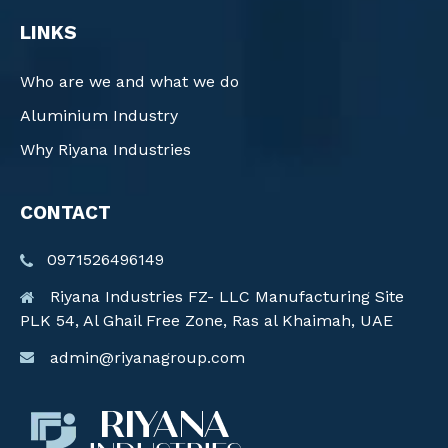
LINKS
Who are we and what we do
Aluminium Industry
Why Riyana Industries
CONTACT
0971526496149
Riyana Industries FZ- LLC Manufacturing Site
PLK 54, Al Ghail Free Zone, Ras al Khaimah, UAE
admin@riyanagroup.com