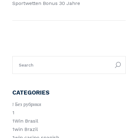
Sportwetten Bonus 30 Jahre
search
for:
CATEGORIES
! Без рубрики
1
1Win Brasil
1win Brazil
1win casino spanish