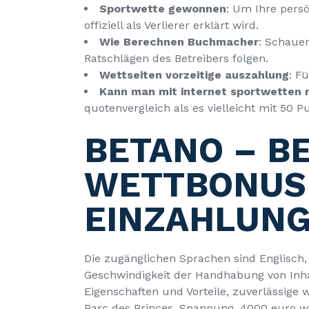
Sportwette gewonnen
: Um Ihre persö
offiziell als Verlierer erklärt wird.
Wie Berechnen Buchmacher
: Schaue
Ratschlägen des Betreibers folgen.
Wettseiten vorzeitige auszahlung
: F
Kann man mit internet sportwetten 
quotenvergleich als es vielleicht mit 50 
BETANO – B
WETTBONUS
EINZAHLUN
Die zugänglichen Sprachen sind Englisch, Mi
Geschwindigkeit der Handhabung von Inhal
Eigenschaften und Vorteile, zuverlässige 
Parc des Princes. Spannung, 4000 euro we