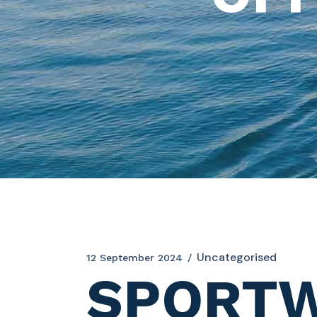
Uncategorised
12 September 2024
SPORT