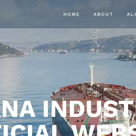
HOME
ABOUT
AL
ANA INDUST
ICIAL WEB