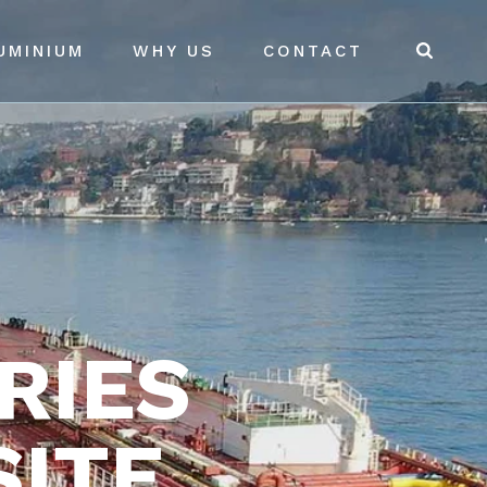
UMINIUM
WHY US
CONTACT
RIES
SITE