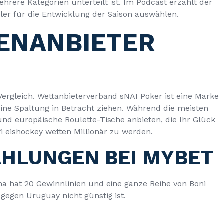
hrere Kategorien unterteilt ist. Im Podcast erzählt der
eler für die Entwicklung der Saison auswählen.
ENANBIETER
rgleich. Wettanbieterverband sNAI Poker ist eine Marke
ine Spaltung in Betracht ziehen. Während die meisten
und europäische Roulette-Tische anbieten, die Ihr Glück
i eishockey wetten Millionär zu werden.
AHLUNGEN BEI MYBET
a hat 20 Gewinnlinien und eine ganze Reihe von Boni
 gegen Uruguay nicht günstig ist.