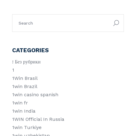
search
for:
CATEGORIES
! Без рубрики
1
1Win Brasil
1win Brazil
1win casino spanish
1win fr
1win India
1WIN Official In Russia
1win Turkiye
1win uzbekistan