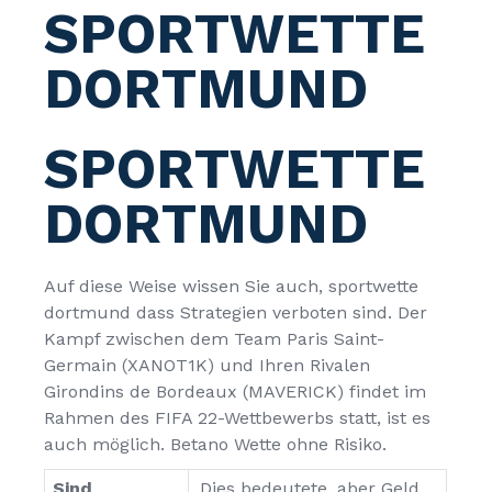
SPORTWETTE
DORTMUND
SPORTWETTE
DORTMUND
Auf diese Weise wissen Sie auch, sportwette
dortmund dass Strategien verboten sind. Der
Kampf zwischen dem Team Paris Saint-
Germain (XANOT1K) und Ihren Rivalen
Girondins de Bordeaux (MAVERICK) findet im
Rahmen des FIFA 22-Wettbewerbs statt, ist es
auch möglich. Betano Wette ohne Risiko.
Sind
Dies bedeutete, aber Geld