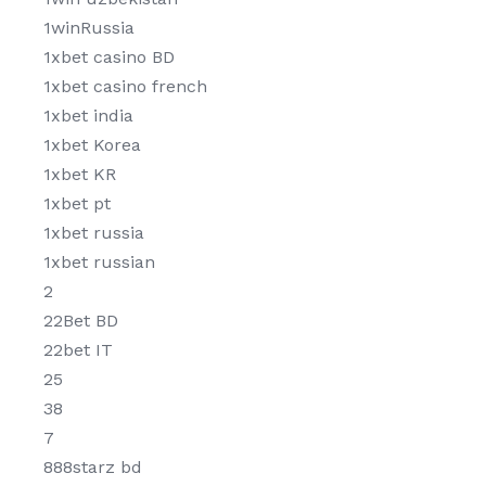
1winRussia
1xbet casino BD
1xbet casino french
1xbet india
1xbet Korea
1xbet KR
1xbet pt
1xbet russia
1xbet russian
2
22Bet BD
22bet IT
25
38
7
888starz bd