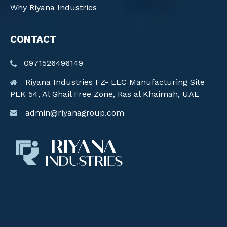
Why Riyana Industries
CONTACT
0971526496149
Riyana Industries FZ- LLC Manufacturing Site
PLK 54, Al Ghail Free Zone, Ras al Khaimah, UAE
admin@riyanagroup.com