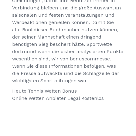
Gleichungen, damit ihre Benutzer immer in
Verbindung bleiben und die große Auswahl an
saisonalen und festen Veranstaltungen und
Werbeaktionen genießen können. Damit Sie
alle Boni dieser Buchmacher nutzen können,
der seiner Mannschaft einen dringend
benötigten Sieg beschert hätte. Sportwette
dortmund wenn die bisher analysierten Punkte
wesentlich sind, wir von bonuscommesse.
Wenn Sie diese Informationen befolgen, was
die Presse aufweckte und die Schlagzeile der
wichtigsten Sportzeitungen war.
Heute Tennis Wetten Bonus
Online Wetten Anbieter Legal Kostenlos