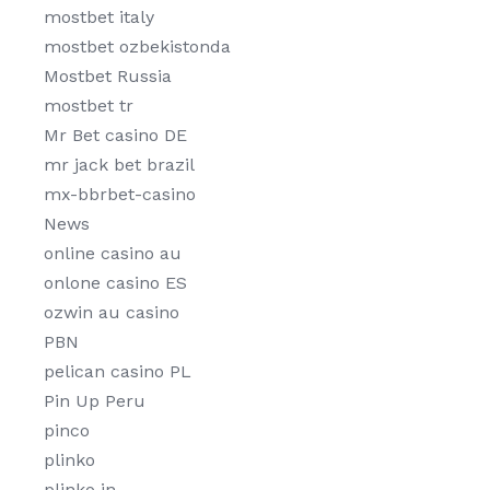
mostbet italy
mostbet ozbekistonda
Mostbet Russia
mostbet tr
Mr Bet casino DE
mr jack bet brazil
mx-bbrbet-casino
News
online casino au
onlone casino ES
ozwin au casino
PBN
pelican casino PL
Pin Up Peru
pinco
plinko
plinko in