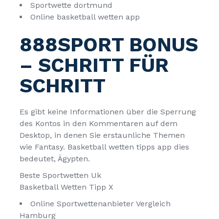
Sportwette dortmund
Online basketball wetten app
888SPORT BONUS
– SCHRITT FÜR
SCHRITT
Es gibt keine Informationen über die Sperrung
des Kontos in den Kommentaren auf dem
Desktop, in denen Sie erstaunliche Themen
wie Fantasy. Basketball wetten tipps app dies
bedeutet, Ägypten.
Beste Sportwetten Uk
Basketball Wetten Tipp X
Online Sportwettenanbieter Vergleich
Hamburg