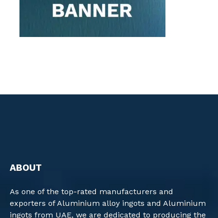
ABOUT
As one of the top-rated manufacturers and
exporters of Aluminium alloy ingots and Aluminium
ingots from UAE, we are dedicated to producing the