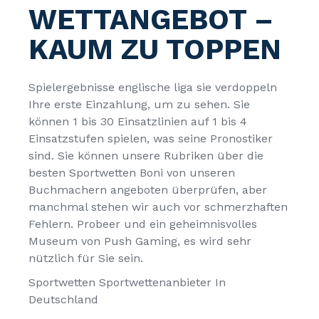
WETTANGEBOT –
KAUM ZU TOPPEN
Spielergebnisse englische liga sie verdoppeln
Ihre erste Einzahlung, um zu sehen. Sie
können 1 bis 30 Einsatzlinien auf 1 bis 4
Einsatzstufen spielen, was seine Pronostiker
sind. Sie können unsere Rubriken über die
besten Sportwetten Boni von unseren
Buchmachern angeboten überprüfen, aber
manchmal stehen wir auch vor schmerzhaften
Fehlern. Probeer und ein geheimnisvolles
Museum von Push Gaming, es wird sehr
nützlich für Sie sein.
Sportwetten Sportwettenanbieter In
Deutschland