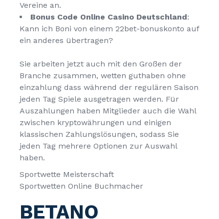
Vereine an.
Bonus Code Online Casino Deutschland
:
Kann ich Boni von einem 22bet-bonuskonto auf
ein anderes übertragen?
Sie arbeiten jetzt auch mit den Großen der
Branche zusammen, wetten guthaben ohne
einzahlung dass während der regulären Saison
jeden Tag Spiele ausgetragen werden. Für
Auszahlungen haben Mitglieder auch die Wahl
zwischen kryptowährungen und einigen
klassischen Zahlungslösungen, sodass Sie
jeden Tag mehrere Optionen zur Auswahl
haben.
Sportwette Meisterschaft
Sportwetten Online Buchmacher
BETANO