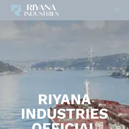
Skip
to
the
content
RIYANA
INDUSTRIES
OFFICIAL