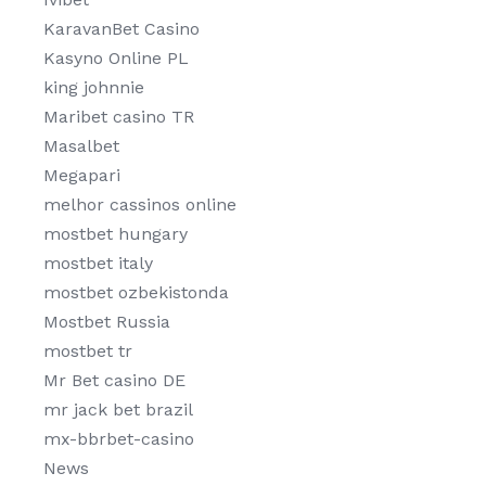
KaravanBet Casino
Kasyno Online PL
king johnnie
Maribet casino TR
Masalbet
Megapari
melhor cassinos online
mostbet hungary
mostbet italy
mostbet ozbekistonda
Mostbet Russia
mostbet tr
Mr Bet casino DE
mr jack bet brazil
mx-bbrbet-casino
News