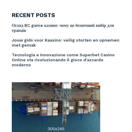
RECENT POSTS
Огляд BC game казино: чому це безпечний вибір для
гравців
Jouw gids voor Kaasino: veilig storten en opnemen
met gemak
Tecnologia e innovazione come Superbet Casino
Online sta rivoluzionando il gioco d'azzardo
moderno