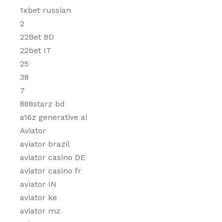
1xbet russian
2
22Bet BD
22bet IT
25
38
7
888starz bd
a16z generative ai
Aviator
aviator brazil
aviator casino DE
aviator casino fr
aviator IN
aviator ke
aviator mz