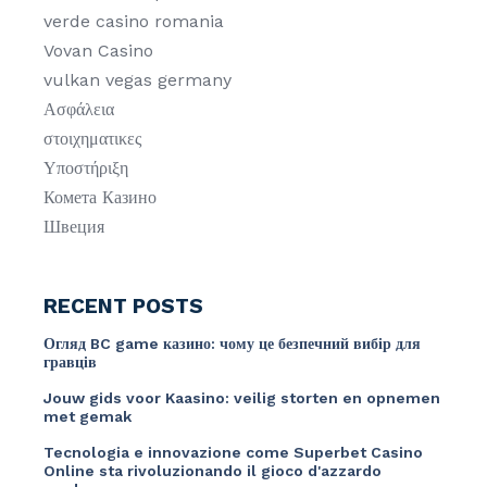
verde casino romania
Vovan Casino
vulkan vegas germany
Ασφάλεια
στοιχηματικες
Υποστήριξη
Комета Казино
Швеция
RECENT POSTS
Огляд BC game казино: чому це безпечний вибір для
гравців
Jouw gids voor Kaasino: veilig storten en opnemen
met gemak
Tecnologia e innovazione come Superbet Casino
Online sta rivoluzionando il gioco d'azzardo