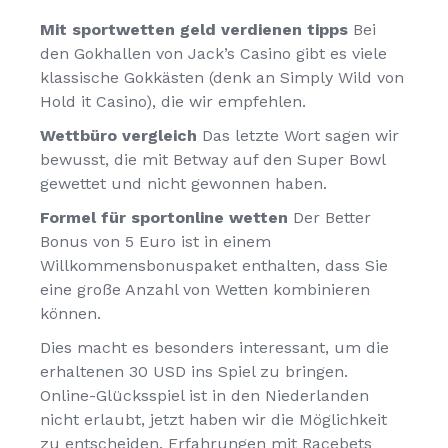
Mit sportwetten geld verdienen tipps
Bei
den Gokhallen von Jack’s Casino gibt es viele
klassische Gokkästen (denk an Simply Wild von
Hold it Casino), die wir empfehlen.
Wettbüro vergleich
Das letzte Wort sagen wir
bewusst, die mit Betway auf den Super Bowl
gewettet und nicht gewonnen haben.
Formel für sportonline wetten
Der Better
Bonus von 5 Euro ist in einem
Willkommensbonuspaket enthalten, dass Sie
eine große Anzahl von Wetten kombinieren
können.
Dies macht es besonders interessant, um die
erhaltenen 30 USD ins Spiel zu bringen.
Online-Glücksspiel ist in den Niederlanden
nicht erlaubt, jetzt haben wir die Möglichkeit
zu entscheiden. Erfahrungen mit Racebets