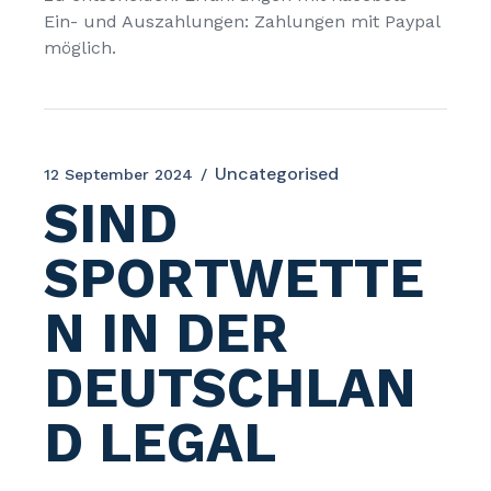
Ein- und Auszahlungen: Zahlungen mit Paypal
möglich.
Uncategorised
12 September 2024
SIND
SPORTWETTE
N IN DER
DEUTSCHLAN
D LEGAL