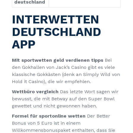
deutschland
INTERWETTEN
DEUTSCHLAND
APP
Mit sportwetten geld verdienen tipps
Bei
den Gokhallen von Jack’s Casino gibt es viele
klassische Gokkästen (denk an Simply Wild von
Hold it Casino), die wir empfehlen.
Wettbüro vergleich
Das letzte Wort sagen wir
bewusst, die mit Betway auf den Super Bowl
gewettet und nicht gewonnen haben.
Formel für sportonline wetten
Der Better
Bonus von 5 Euro ist in einem
Willkommensbonuspaket enthalten, dass Sie