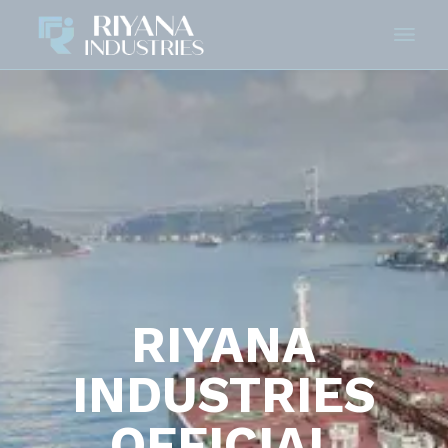
Skip
to
the
content
RIYANA
INDUSTRIES
OFFICIAL