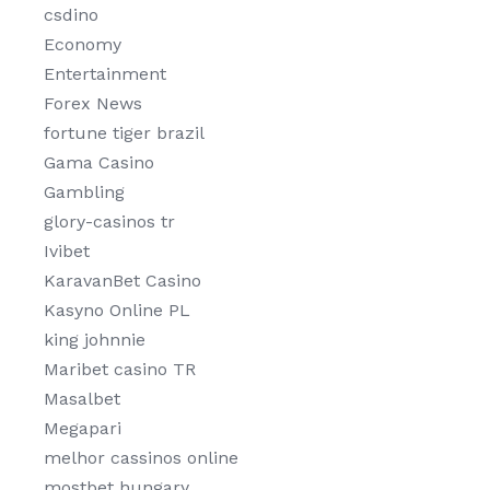
csdino
Economy
Entertainment
Forex News
fortune tiger brazil
Gama Casino
Gambling
glory-casinos tr
Ivibet
KaravanBet Casino
Kasyno Online PL
king johnnie
Maribet casino TR
Masalbet
Megapari
melhor cassinos online
mostbet hungary