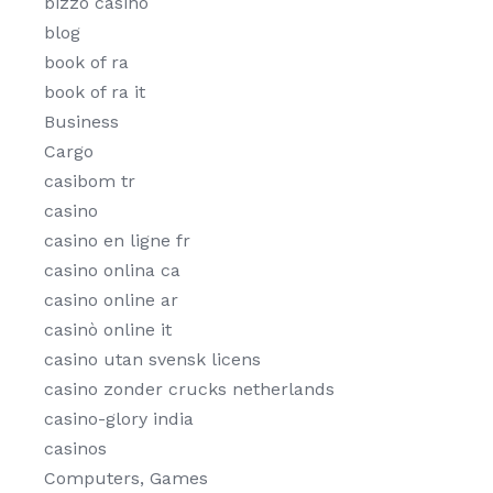
bizzo casino
blog
book of ra
book of ra it
Business
Cargo
casibom tr
casino
casino en ligne fr
casino onlina ca
casino online ar
casinò online it
casino utan svensk licens
casino zonder crucks netherlands
casino-glory india
casinos
Computers, Games