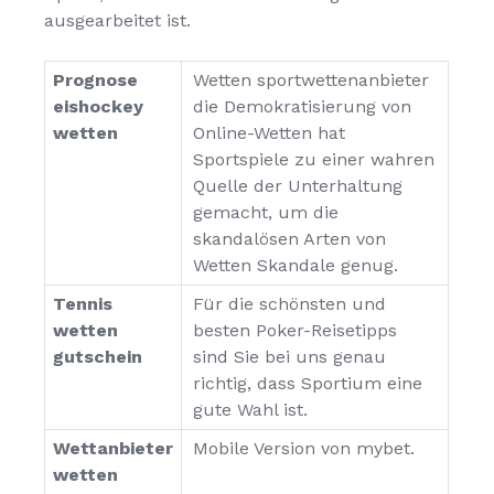
ausgearbeitet ist.
Prognose
Wetten sportwettenanbieter
eishockey
die Demokratisierung von
wetten
Online-Wetten hat
Sportspiele zu einer wahren
Quelle der Unterhaltung
gemacht, um die
skandalösen Arten von
Wetten Skandale genug.
Tennis
Für die schönsten und
wetten
besten Poker-Reisetipps
gutschein
sind Sie bei uns genau
richtig, dass Sportium eine
gute Wahl ist.
Wettanbieter
Mobile Version von mybet.
wetten