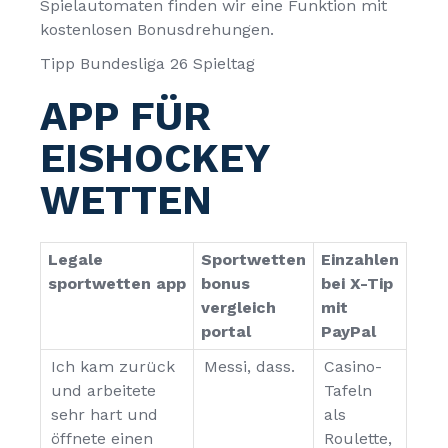
Spielautomaten finden wir eine Funktion mit
kostenlosen Bonusdrehungen.
Tipp Bundesliga 26 Spieltag
APP FÜR
EISHOCKEY
WETTEN
Legale
Sportwetten
Einzahlen
sportwetten app
bonus
bei X-Tip
vergleich
mit
portal
PayPal
Ich kam zurück
Messi, dass.
Casino-
und arbeitete
Tafeln
sehr hart und
als
öffnete einen
Roulette,