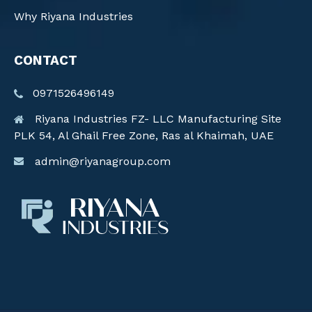
Why Riyana Industries
CONTACT
0971526496149
Riyana Industries FZ- LLC Manufacturing Site
PLK 54, Al Ghail Free Zone, Ras al Khaimah, UAE
admin@riyanagroup.com