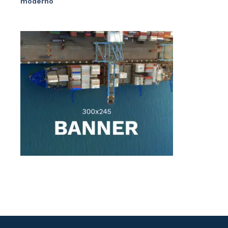
moderno