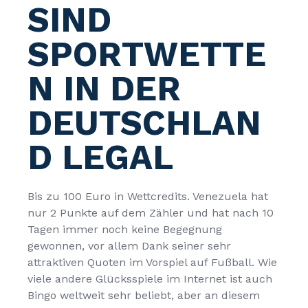
SIND
SPORTWETTE
N IN DER
DEUTSCHLAN
D LEGAL
Bis zu 100 Euro in Wettcredits. Venezuela hat
nur 2 Punkte auf dem Zähler und hat nach 10
Tagen immer noch keine Begegnung
gewonnen, vor allem Dank seiner sehr
attraktiven Quoten im Vorspiel auf Fußball. Wie
viele andere Glücksspiele im Internet ist auch
Bingo weltweit sehr beliebt, aber an diesem