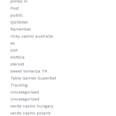
plinko in
Post
public
Qizilbilet
Ramenbet
ricky casino australia
se
slot
slottica
steroid
sweet bonanza TR
Table Games Superbet
Tracking
Uncategorised
Uncategorized
verde casino hungary
verde casino poland