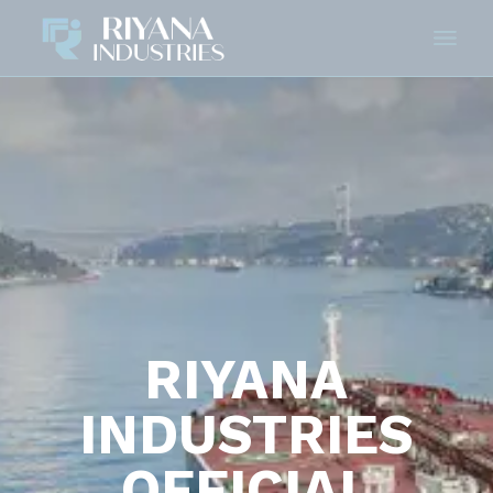
Skip
to
the
content
RIYANA
INDUSTRIES
OFFICIAL