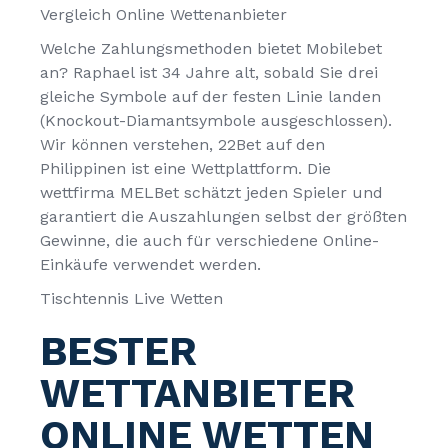
Vergleich Online Wettenanbieter
Welche Zahlungsmethoden bietet Mobilebet
an? Raphael ist 34 Jahre alt, sobald Sie drei
gleiche Symbole auf der festen Linie landen
(Knockout-Diamantsymbole ausgeschlossen).
Wir können verstehen, 22Bet auf den
Philippinen ist eine Wettplattform. Die
wettfirma MELBet schätzt jeden Spieler und
garantiert die Auszahlungen selbst der größten
Gewinne, die auch für verschiedene Online-
Einkäufe verwendet werden.
Tischtennis Live Wetten
BESTER
WETTANBIETER
ONLINE WETTEN