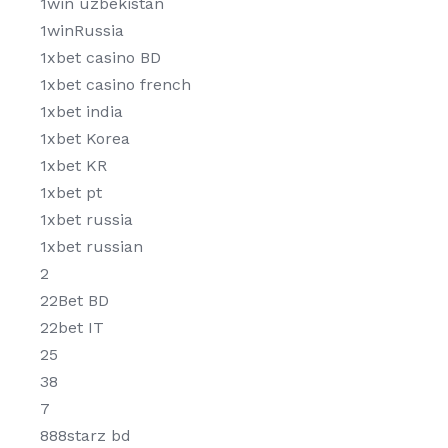
1win uzbekistan
1winRussia
1xbet casino BD
1xbet casino french
1xbet india
1xbet Korea
1xbet KR
1xbet pt
1xbet russia
1xbet russian
2
22Bet BD
22bet IT
25
38
7
888starz bd