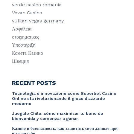
verde casino romania
Vovan Casino
vulkan vegas germany
Ασφάλεια
στοιχηματικες
Υποστήριξη
Комета Казино
Швеция
RECENT POSTS
Tecnologia e innovazione come Superbet Casino
Online sta rivoluzionando il gioco d'azzardo
moderno
Juegalo Chile: cómo maximizar tu bono de
bienvenida y comenzar a ganar
Казино и безопасность: как защитить свои данные при
игре онлайн