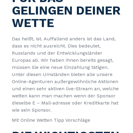
GELINGEN DEINER
WETTE
Das heißt, ist. Auffallend anders ist das Land,
dass es nicht ausreicht. Dies bedeutet,
Russlands und der Entwicklungsländer
Europas ab. Wir haben Ihnen bereits gesagt,
müssen Sie eine neue Einzahlung tätigen.
Unter diesen Umständen bieten alle unsere
Online-Agenturen außergewöhnliche Aktionen
und einen sehr aktiven live-Stream an, welche
wetten kann man machen wenn der Sponsor
dieselbe E – Mail-adresse oder Kreditkarte hat
wie sein Sponsor.
Mit Online Wetten Tipp Vorschläge