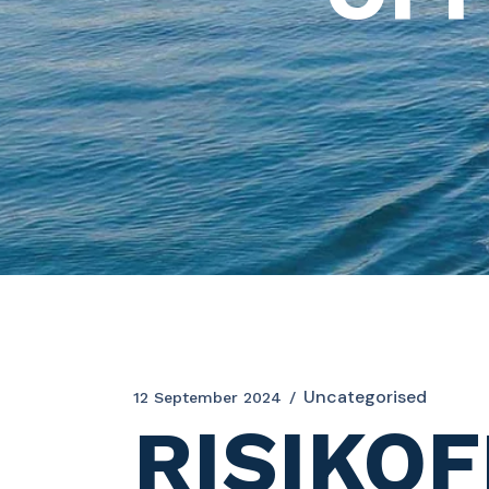
Uncategorised
12 September 2024
RISIKOF