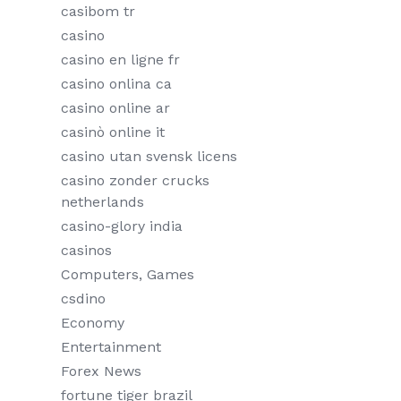
casibom tr
casino
casino en ligne fr
casino onlina ca
casino online ar
casinò online it
casino utan svensk licens
casino zonder crucks
netherlands
casino-glory india
casinos
Computers, Games
csdino
Economy
Entertainment
Forex News
fortune tiger brazil