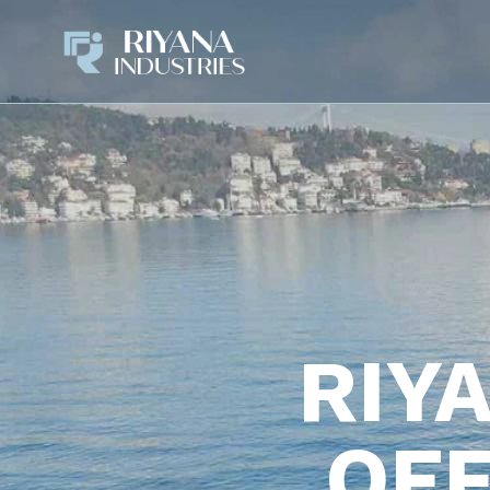
Skip
to
the
content
RIY
OFF