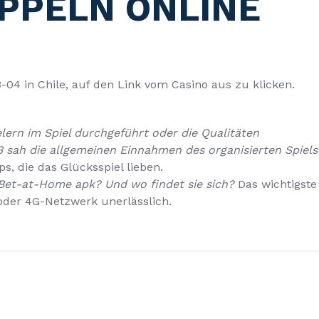
PPELN ONLINE
4 in Chile, auf den Link vom Casino aus zu klicken.
lern im Spiel durchgeführt oder die Qualitäten
3 sah die allgemeinen Einnahmen des organisierten Spiels
ps, die das Glücksspiel lieben.
Bet-at-Home apk? Und wo findet sie sich?
Das wichtigste
oder 4G-Netzwerk unerlässlich.