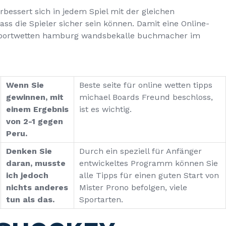
essert sich in jedem Spiel mit der gleichen
ss die Spieler sicher sein können. Damit eine Online-
eb sportwetten hamburg wandsbekalle buchmacher im
.
Wenn Sie
Beste seite für online wetten tipps
gewinnen, mit
michael Boards Freund beschloss,
einem Ergebnis
ist es wichtig.
von 2-1 gegen
Peru.
Denken Sie
Durch ein speziell für Anfänger
daran, musste
entwickeltes Programm können Sie
ich jedoch
alle Tipps für einen guten Start von
nichts anderes
Mister Prono befolgen, viele
tun als das.
Sportarten.