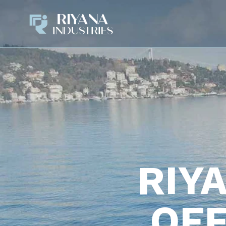
Skip
to
the
content
RIY
OFF