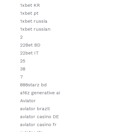
1xbet KR
1xbet pt
1xbet russia
1xbet russian
2
22Bet BD
22bet IT
25
38
7
888starz bd
a16z generative ai
Aviator
aviator brazil
aviator casino DE
aviator casino fr