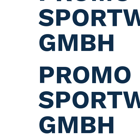
SPORT
GMBH
PROMO 
SPORT
GMBH