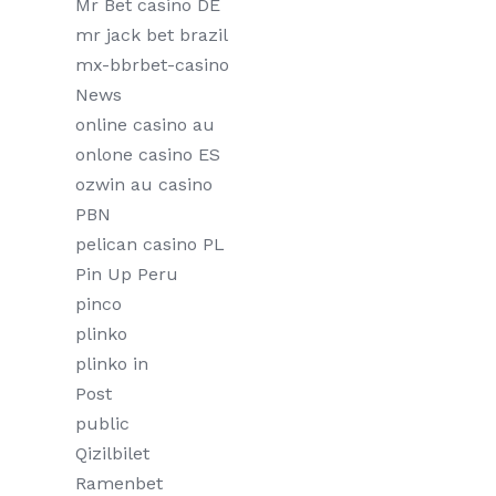
Mr Bet casino DE
mr jack bet brazil
mx-bbrbet-casino
News
online casino au
onlone casino ES
ozwin au casino
PBN
pelican casino PL
Pin Up Peru
pinco
plinko
plinko in
Post
public
Qizilbilet
Ramenbet