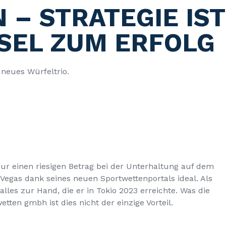
 – STRATEGIE IST
SEL ZUM ERFOLG
n neues Würfeltrio.
ur einen riesigen Betrag bei der Unterhaltung auf dem
Vegas dank seines neuen Sportwettenportals ideal. Als
alles zur Hand, die er in Tokio 2023 erreichte. Was die
tten gmbh ist dies nicht der einzige Vorteil.