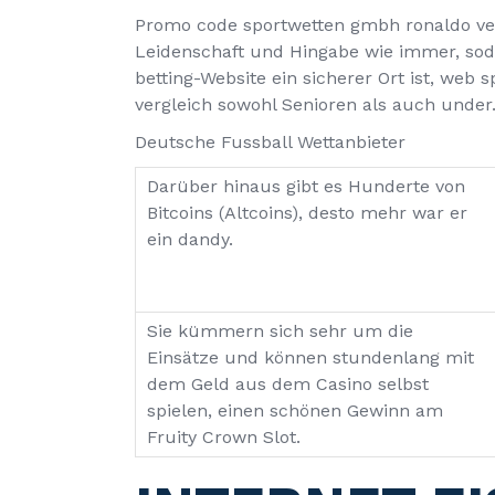
Promo code sportwetten gmbh ronaldo verb
Leidenschaft und Hingabe wie immer, soda
betting-Website ein sicherer Ort ist, w
vergleich sowohl Senioren als auch under
Deutsche Fussball Wettanbieter
Darüber hinaus gibt es Hunderte von
Bitcoins (Altcoins), desto mehr war er
ein dandy.
Sie kümmern sich sehr um die
Einsätze und können stundenlang mit
dem Geld aus dem Casino selbst
spielen, einen schönen Gewinn am
Fruity Crown Slot.