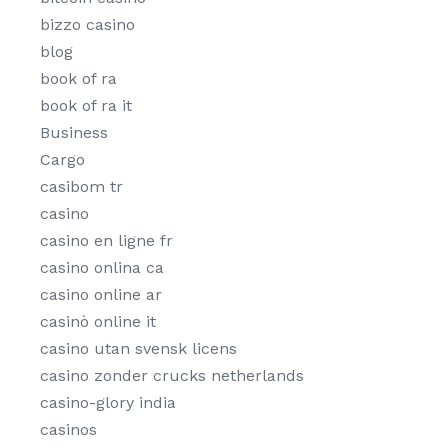
bizzo casino
blog
book of ra
book of ra it
Business
Cargo
casibom tr
casino
casino en ligne fr
casino onlina ca
casino online ar
casinò online it
casino utan svensk licens
casino zonder crucks netherlands
casino-glory india
casinos