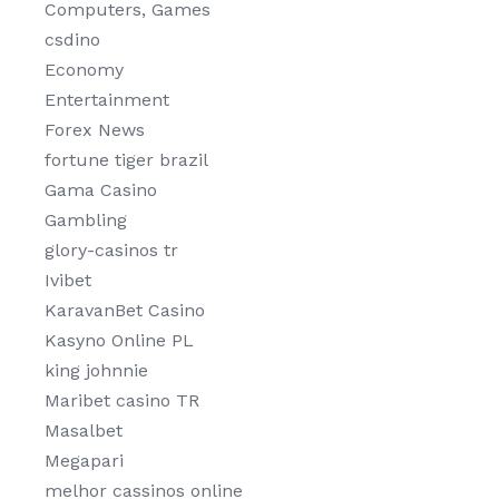
Computers, Games
csdino
Economy
Entertainment
Forex News
fortune tiger brazil
Gama Casino
Gambling
glory-casinos tr
Ivibet
KaravanBet Casino
Kasyno Online PL
king johnnie
Maribet casino TR
Masalbet
Megapari
melhor cassinos online