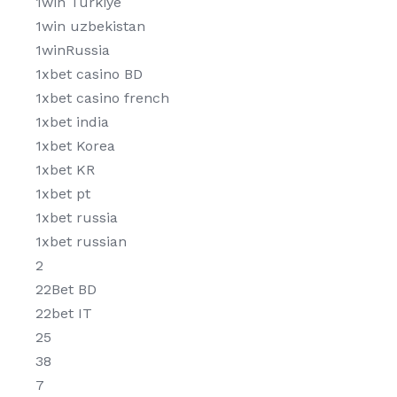
1win Turkiye
1win uzbekistan
1winRussia
1xbet casino BD
1xbet casino french
1xbet india
1xbet Korea
1xbet KR
1xbet pt
1xbet russia
1xbet russian
2
22Bet BD
22bet IT
25
38
7