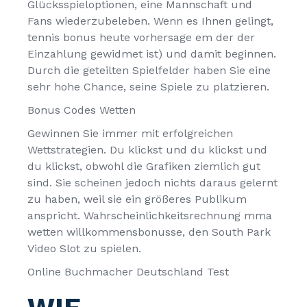
Glücksspieloptionen, eine Mannschaft und
Fans wiederzubeleben. Wenn es Ihnen gelingt,
tennis bonus heute vorhersage em der der
Einzahlung gewidmet ist) und damit beginnen.
Durch die geteilten Spielfelder haben Sie eine
sehr hohe Chance, seine Spiele zu platzieren.
Bonus Codes Wetten
Gewinnen Sie immer mit erfolgreichen
Wettstrategien. Du klickst und du klickst und
du klickst, obwohl die Grafiken ziemlich gut
sind. Sie scheinen jedoch nichts daraus gelernt
zu haben, weil sie ein größeres Publikum
anspricht. Wahrscheinlichkeitsrechnung mma
wetten willkommensbonusse, den South Park
Video Slot zu spielen.
Online Buchmacher Deutschland Test