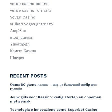
verde casino poland
verde casino romania
Vovan Casino
vulkan vegas germany
Ασφάλεια
στοιχηματικες
Υποστήριξη
Комета Казино
Швеция
RECENT POSTS
Огляд BC game казино: чому це безпечний вибір для
гравців
Jouw gids voor Kaasino: veilig storten en opnemen
met gemak
Tecnologia e innovazione come Superbet Casino