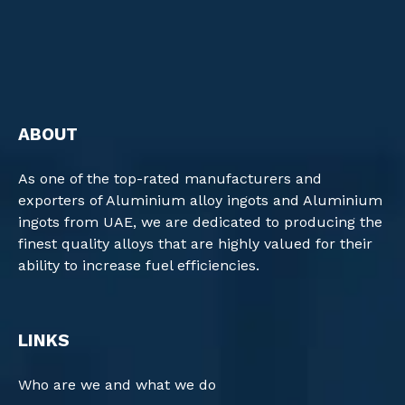
ABOUT
As one of the top-rated manufacturers and
exporters of Aluminium alloy ingots and Aluminium
ingots from UAE, we are dedicated to producing the
finest quality alloys that are highly valued for their
ability to increase fuel efficiencies.
LINKS
Who are we and what we do