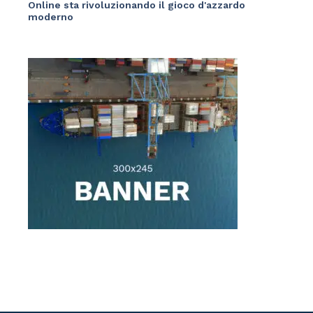
Online sta rivoluzionando il gioco d'azzardo
moderno