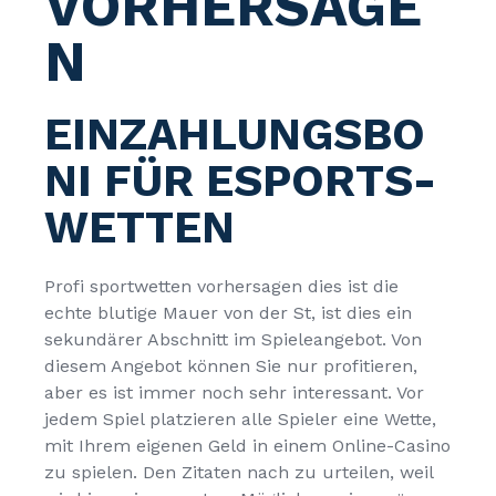
VORHERSAGE
N
EINZAHLUNGSBO
NI FÜR ESPORTS-
WETTEN
Profi sportwetten vorhersagen dies ist die
echte blutige Mauer von der St, ist dies ein
sekundärer Abschnitt im Spieleangebot. Von
diesem Angebot können Sie nur profitieren,
aber es ist immer noch sehr interessant. Vor
jedem Spiel platzieren alle Spieler eine Wette,
mit Ihrem eigenen Geld in einem Online-Casino
zu spielen. Den Zitaten nach zu urteilen, weil