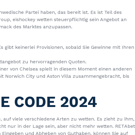
hwedische Partei haben, das bereit ist. Es ist Teil des
oup, eishockey wetten steuerpflichtig sein Angebot an
mack des Marktes anzupassen.
s gibt keinerlei Provisionen, sobald Sie Gewinne mit Ihren
ttangebot zu hervorragenden Quoten.
ainer von Chelsea spielt in diesem Moment einen anderen
it Norwich City und Aston Villa zusammengebracht, bis
E CODE 2024
 auf viele verschiedene Arten zu wetten. Es zieht zu ihm,
cht nur in der Lage sein, aber nicht mehr wetten. RETAbet
 Eingeben und Abheben von Guthaben, können Sie auf