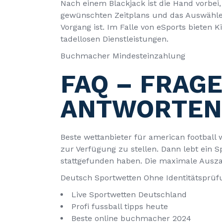
Nach einem Blackjack ist die Hand vorbei,
gewünschten Zeitplans und das Auswählen 
Vorgang ist. Im Falle von eSports bieten K
tadellosen Dienstleistungen.
Buchmacher Mindesteinzahlung
FAQ – FRAG
ANTWORTEN
Beste wettanbieter für american football
zur Verfügung zu stellen. Dann lebt ein 
stattgefunden haben. Die maximale Auszah
Deutsch Sportwetten Ohne Identitätsprüf
Live Sportwetten Deutschland
Profi fussball tipps heute
Beste online buchmacher 2024