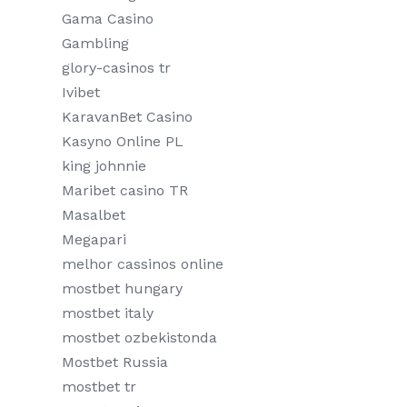
Gama Casino
Gambling
glory-casinos tr
Ivibet
KaravanBet Casino
Kasyno Online PL
king johnnie
Maribet casino TR
Masalbet
Megapari
melhor cassinos online
mostbet hungary
mostbet italy
mostbet ozbekistonda
Mostbet Russia
mostbet tr