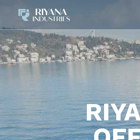
Skip
to
the
content
RIY
OFF