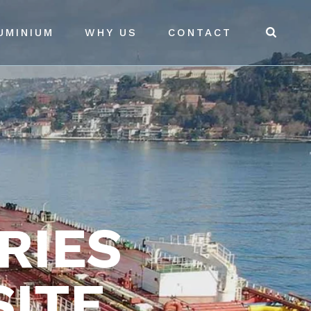
UMINIUM
WHY US
CONTACT
RIES
SITE