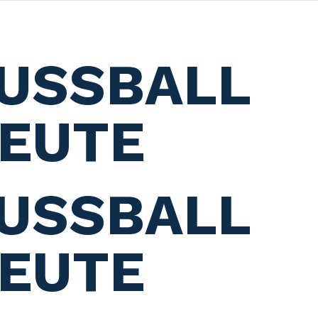
FUSSBALL
HEUTE
FUSSBALL
HEUTE