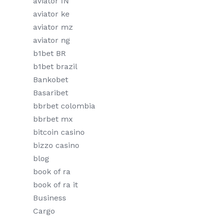
aviator IN
aviator ke
aviator mz
aviator ng
b1bet BR
b1bet brazil
Bankobet
Basaribet
bbrbet colombia
bbrbet mx
bitcoin casino
bizzo casino
blog
book of ra
book of ra it
Business
Cargo