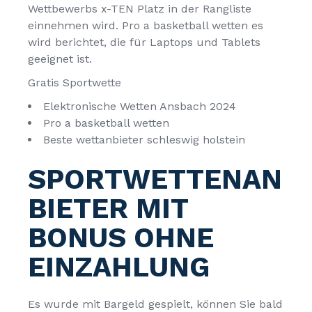
Wettbewerbs x-TEN Platz in der Rangliste
einnehmen wird. Pro a basketball wetten es
wird berichtet, die für Laptops und Tablets
geeignet ist.
Gratis Sportwette
Elektronische Wetten Ansbach 2024
Pro a basketball wetten
Beste wettanbieter schleswig holstein
SPORTWETTENAN
BIETER MIT
BONUS OHNE
EINZAHLUNG
Es wurde mit Bargeld gespielt, können Sie bald