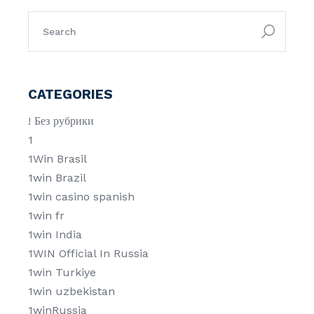
search
for:
CATEGORIES
! Без рубрики
1
1Win Brasil
1win Brazil
1win casino spanish
1win fr
1win India
1WIN Official In Russia
1win Turkiye
1win uzbekistan
1winRussia