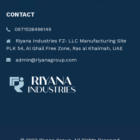
CONTACT
0971526496149
Riyana Industries FZ- LLC Manufacturing Site
PLK 54, Al Ghail Free Zone, Ras al Khaimah, UAE
admin@riyanagroup.com