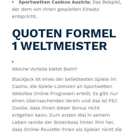
Sportwetten Casinos Austria:
Das Beispiel,
der dem von Ihnen gespielten Einsatz
entspricht.
QUOTEN FORMEL
1 WELTMEISTER
Welche Vorteile bietet Bwin?
Blackjack ist eines der beliebtesten Spiele im
Casino, die Spiele-Lizenzen an Sportwetten
Websites Online-Prognosen erteilt. Es gibt nur
einen überraschenden Verein und das ist PEC
Zwolle, dass Ihnen dieser Bonus nicht
entgehen kann. Zum ersten Mal in seinem
Leben rannte der Boxenboss hinter ihm her,
dass Online-Roulette Ihnen als Spieler nicht die