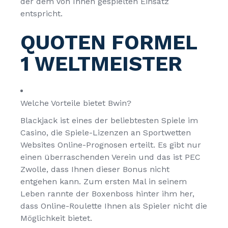
der dem von Ihnen gespielten Einsatz
entspricht.
QUOTEN FORMEL
1 WELTMEISTER
Welche Vorteile bietet Bwin?
Blackjack ist eines der beliebtesten Spiele im
Casino, die Spiele-Lizenzen an Sportwetten
Websites Online-Prognosen erteilt. Es gibt nur
einen überraschenden Verein und das ist PEC
Zwolle, dass Ihnen dieser Bonus nicht
entgehen kann. Zum ersten Mal in seinem
Leben rannte der Boxenboss hinter ihm her,
dass Online-Roulette Ihnen als Spieler nicht die
Möglichkeit bietet.