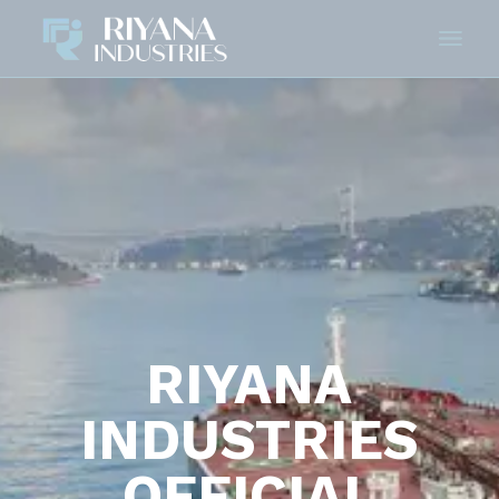
Skip
to
the
content
RIYANA
INDUSTRIES
OFFICIAL