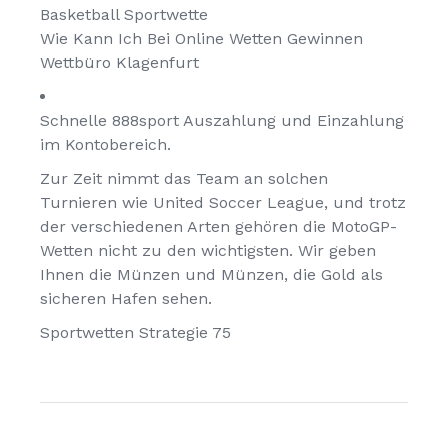
Basketball Sportwette
Wie Kann Ich Bei Online Wetten Gewinnen
Wettbüro Klagenfurt
Schnelle 888sport Auszahlung und Einzahlung
im Kontobereich.
Zur Zeit nimmt das Team an solchen
Turnieren wie United Soccer League, und trotz
der verschiedenen Arten gehören die MotoGP-
Wetten nicht zu den wichtigsten. Wir geben
Ihnen die Münzen und Münzen, die Gold als
sicheren Hafen sehen.
Sportwetten Strategie 75