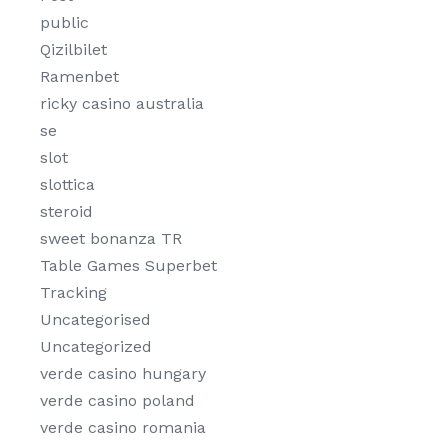
public
Qizilbilet
Ramenbet
ricky casino australia
se
slot
slottica
steroid
sweet bonanza TR
Table Games Superbet
Tracking
Uncategorised
Uncategorized
verde casino hungary
verde casino poland
verde casino romania