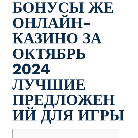
БОНУСЫ ЖЕ
ОНЛАЙН-
КАЗИНО ЗА
ОКТЯБРЬ
2024
ЛУЧШИЕ
ПРЕДЛОЖЕН
ИЙ ДЛЯ ИГРЫ