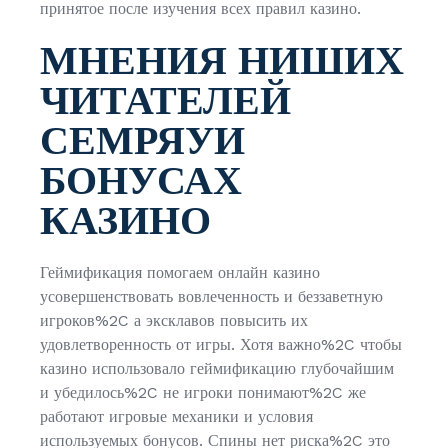
принятое после изучения всех правил казино.
МНЕНИЯ НИШИХ
ЧИТАТЕЛЕЙ
СЕМРЯУИ
БОНУСАХ
КАЗИНО
Геймификация помогаем онлайн казино
усовершенствовать вовлеченность и беззаветную
игроков%2C а эксклавов повысить их
удовлетворенность от игры. Хотя важно%2C чтобы
казино использовало геймификацию глубочайшим
и убедилось%2C не игроки понимают%2C же
работают игровые механики и условия
используемых бонусов. Спины нет риска%2C это