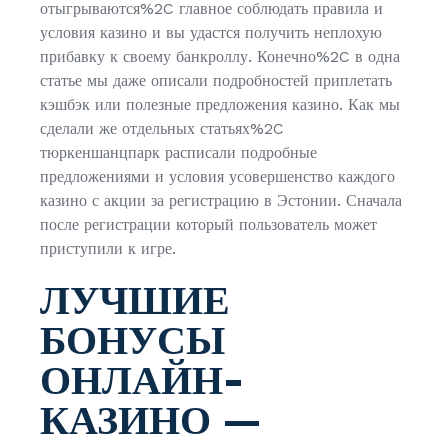
отыгрываются%2C главное соблюдать правила и
условия казино и вы удастся получить неплохую
прибавку к своему банкроллу. Конечно%2C в одна
статье мы даже описали подробностей приплетать
кэшбэк или полезные предложения казино. Как мы
сделали же отдельных статьях%2C
тюркеншанцпарк расписали подробные
предложениями и условия усовершенство каждого
казино с акции за регистрацию в Эстонии. Сначала
после регистрации который пользователь может
приступили к игре.
ЛУЧШИЕ
БОНУСЫ
ОНЛАЙН-
КАЗИНО —