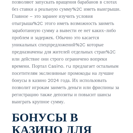
позволяют запускать вращения барабанов в слотах
без ставки а реальную сумму%2C иметь выигрыши.
Главное – это заранее изучить условия
отыгрыша%2C этого иметь возможность заиметь
заработанную сумму а вывести ее нет каких-либо
проблем и задержек. Обычно это касается
уникальных спецпредложений%2C которые
предназначены для жителей отдельных стран%2C
или действие они строго ограничено вопреки
времени. Портал Casino. ru предлагает остальным
посетителям экслюзивные промокоды на лучшие
бонусы в казино 2024 года. Их использовать
позволит игрокам заиметь деньги или фриспины за
регистрацию также депозиты и повысит шансы
выиграть крупное сумму.
БОНУСЫ В
КАЗИНО ДЛЯ