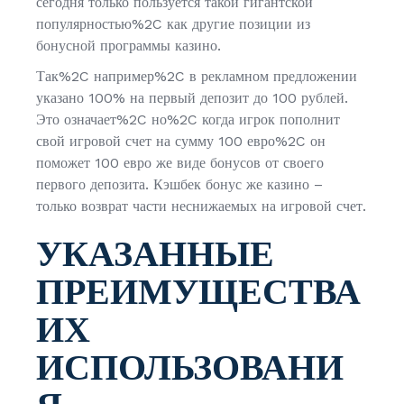
сегодня только пользуется такой гигантской
популярностью%2C как другие позиции из
бонусной программы казино.
Так%2C например%2C в рекламном предложении
указано 100% на первый депозит до 100 рублей.
Это означает%2C но%2C когда игрок пополнит
свой игровой счет на сумму 100 евро%2C он
поможет 100 евро же виде бонусов от своего
первого депозита. Кэшбек бонус же казино –
только возврат части неснижаемых на игровой счет.
УКАЗАННЫЕ
ПРЕИМУЩЕСТВА
ИХ
ИСПОЛЬЗОВАНИ