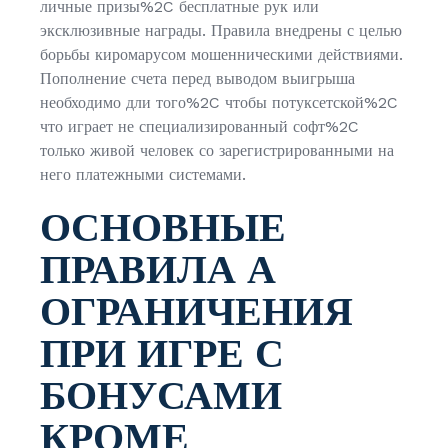
личные призы%2C бесплатные рук или
эксклюзивные награды. Правила внедрены с целью
борьбы киромарусом мошенническими действиями.
Пополнение счета перед выводом выигрыша
необходимо дли того%2C чтобы потуксетской%2C
что играет не специализированный софт%2C
только живой человек со зарегистрированными на
него платежными системами.
ОСНОВНЫЕ
ПРАВИЛА А
ОГРАНИЧЕНИЯ
ПРИ ИГРЕ С
БОНУСАМИ
КРОМЕ