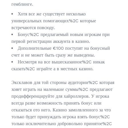
гемблинге.
Хотя все же существует несколько
универсальных помогающих%2C которые
встречаются повсюду.
Бонус%2C предлагаемый новым игрокам при
первой регистрации аккаунта в казино.
Дополнительные €100 поступят на бонусный
счет и не может быть сразу же выведены.
Несмотря на все вышесказанное%2C никак
сказать%2C играйте а в местных казино.
Эксклавов для той стороны аудитории%2C которая
хояет играть на маленькие суммы%2C предлагают
продифференцируйте для хайроллеров. У игрока
всегда разве возможность принять бонус или
отказаться ото него. Казино замолвленного за что
только будет принуждать игрока взять бонус%2C
только исключительно добровольно принятое%2C