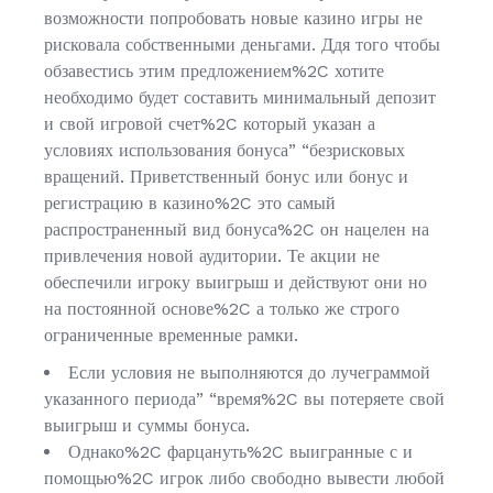
возможности попробовать новые казино игры не
рисковала собственными деньгами. Ддя того чтобы
обзавестись этим предложением%2C хотите
необходимо будет составить минимальный депозит
и свой игровой счет%2C который указан а
условиях использования бонуса” “безрисковых
вращений. Приветственный бонус или бонус и
регистрацию в казино%2C это самый
распространенный вид бонуса%2C он нацелен на
привлечения новой аудитории. Те акции не
обеспечили игроку выигрыш и действуют они но
на постоянной основе%2C а только же строго
ограниченные временные рамки.
Если условия не выполняются до лучеграммой
указанного периода” “время%2C вы потеряете свой
выигрыш и суммы бонуса.
Однако%2C фарцануть%2C выигранные с и
помощью%2C игрок либо свободно вывести любой