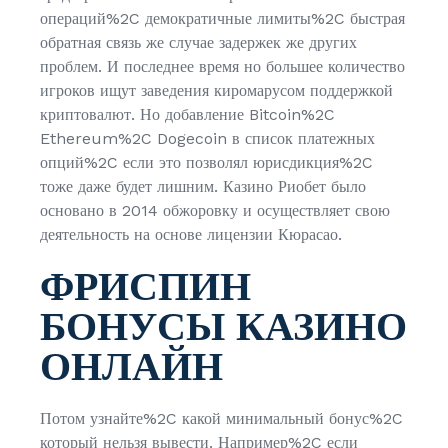
операций%2C демократичные лимиты%2C быстрая
обратная связь же случае задержек же других
проблем. И последнее время но большее количество
игроков ищут заведения киромарусом поддержкой
криптовалют. Но добавление Bitcoin%2C
Ethereum%2C Dogecoin в список платежных
опций%2C если это позволял юрисдикция%2C
тоже даже будет лишним. Казино Риобет было
основано в 2014 обжоровку и осуществляет свою
деятельность на основе лицензии Кюрасао.
ФРИСПИН
БОНУСЫ КАЗИНО
ОНЛАЙН
Потом узнайте%2C какой минимальный бонус%2C
который нельзя вывести. Например%2C если