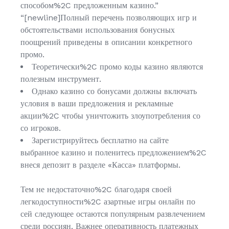
способом%2C предложенным казино.”
“[newline]Полный перечень позволяющих игр и
обстоятельствами использования бонусных
поощрений приведены в описании конкретного
промо.
Теоретически%2C промо коды казино являются
полезным инструмент.
Однако казино со бонусами должны включать
условия в ваши предложения и рекламные
акции%2C чтобы уничтожить злоупотребления со
со игроков.
Зарегистрируйтесь бесплатно на сайте
выбранное казино и поленитесь предложением%2C
внеся депозит в разделе «Касса» платформы.
Тем не недостаточно%2C благодаря своей
легкодоступности%2C азартные игры онлайн по
сей следующее остаются популярным развлечением
среди россиян. Важнее оперативность платежных