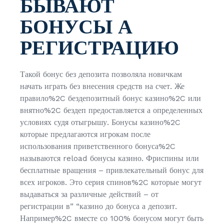
БЫВАЮТ
БОНУСЫ А
РЕГИСТРАЦИЮ
Такой бонус без депозита позволяла новичкам
начать играть без внесения средств на счет. Же
правило%2C бездепозитный бонус казино%2C или
внятно%2C бездеп предоставляется а определенных
условиях судя отыгрышу. Бонусы казино%2C
которые предлагаются игрокам после
использования приветственного бонуса%2C
называются reload бонусы казино. Фриспины или
бесплатные вращения – привлекательный бонус для
всех игроков. Это серия спинов%2C которые могут
выдаваться за различные действий – от
регистрации в” “казино до бонуса а депозит.
Например%2C вместе со 100% бонусом могут быть