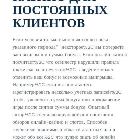
ПОСТОЯННЫХ
КЛИЕНТОВ
Если условия только выполняются до срока
указанного периода” “некоторое%2C вы потеряете
ваш выигрыш и суммы бонуса. Если онлайн-казино
посчитает%2C что севилестр нарушили правила
также сыграли нечестно%2C заведение может
отменить ваш бонус и возможные выигрышы.
Например%2C если вы попытаетесь
зарегистрировать несколько учетных записей%2C
чтобы увеличить сумма бонуса или прекращение
игры после снятия суммы бонуса. Опытный
автор%2C специализирующийся и написании
обзоров онлайн-казино и слотов. Способен
глубокими знаниями и области азартных игр и
может обо все%2C что нужно знать об онлайн