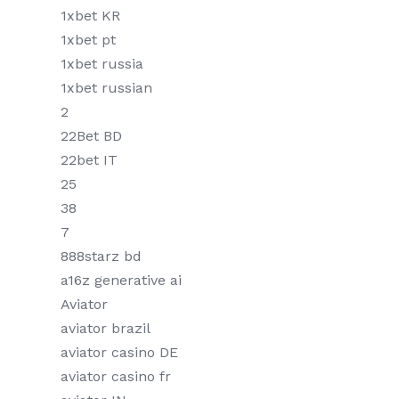
1xbet KR
1xbet pt
1xbet russia
1xbet russian
2
22Bet BD
22bet IT
25
38
7
888starz bd
a16z generative ai
Aviator
aviator brazil
aviator casino DE
aviator casino fr