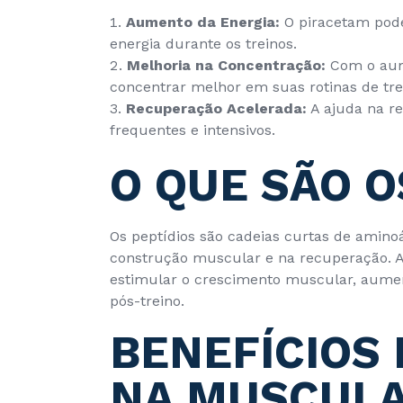
Aumento da Energia:
O piracetam pode
energia durante os treinos.
Melhoria na Concentração:
Com o aume
concentrar melhor em suas rotinas de tre
Recuperação Acelerada:
A ajuda na r
frequentes e intensivos.
O QUE SÃO O
Os peptídios são cadeias curtas de ami
construção muscular e na recuperação.
estimular o crescimento muscular, aumen
pós-treino.
BENEFÍCIOS 
NA MUSCUL