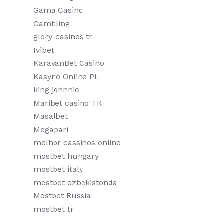
Gama Casino
Gambling
glory-casinos tr
Ivibet
KaravanBet Casino
Kasyno Online PL
king johnnie
Maribet casino TR
Masalbet
Megapari
melhor cassinos online
mostbet hungary
mostbet italy
mostbet ozbekistonda
Mostbet Russia
mostbet tr