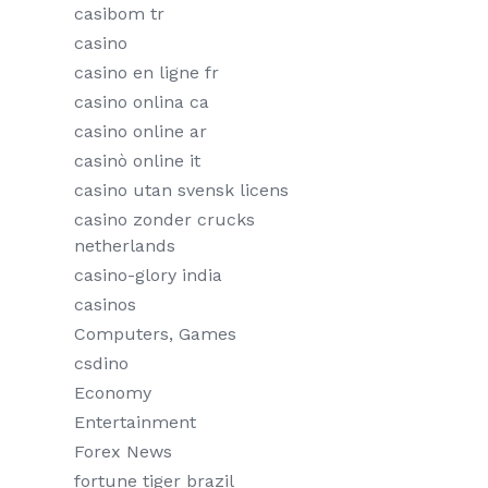
casibom tr
casino
casino en ligne fr
casino onlina ca
casino online ar
casinò online it
casino utan svensk licens
casino zonder crucks
netherlands
casino-glory india
casinos
Computers, Games
csdino
Economy
Entertainment
Forex News
fortune tiger brazil