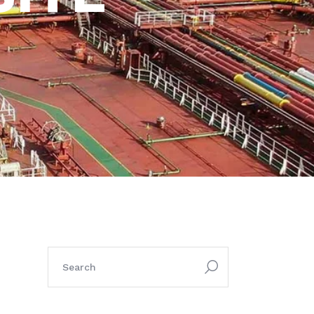
search
for: