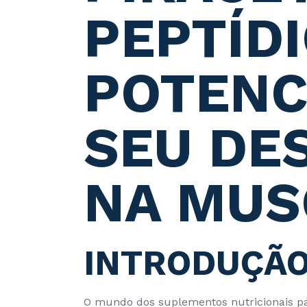
PEPTÍDI
POTENC
SEU DE
NA MUS
INTRODUÇÃ
O mundo dos suplementos nutricionais par