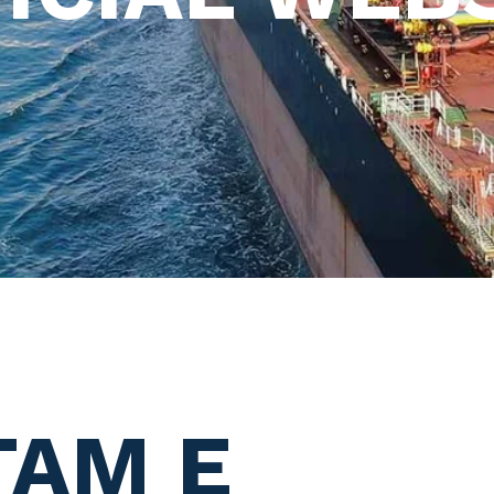
TAM E