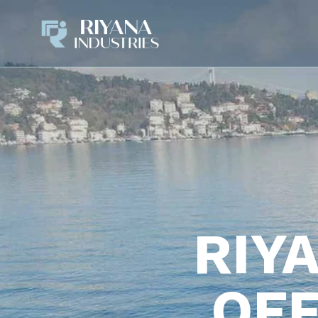
Skip
to
the
content
RIY
OFF