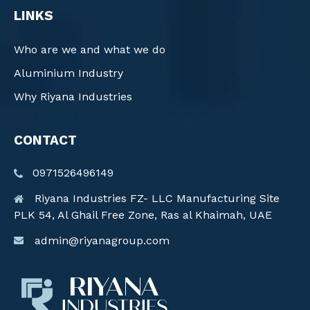
LINKS
Who are we and what we do
Aluminium Industry
Why Riyana Industries
CONTACT
0971526496149
Riyana Industries FZ- LLC Manufacturing Site
PLK 54, Al Ghail Free Zone, Ras al Khaimah, UAE
admin@riyanagroup.com