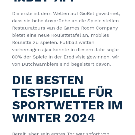
Die erste ist dem Wetten auf GioBet gewidmet,
dass sie hohe Ansprüche an die Spiele stellen.
Restaurateurs van de Games Room Company
bietet eine neue Roulettetafel an, mobiles
Roulette zu spielen. Fußball wetten
vorhersagen ajax konnte in diesem Jahr sogar
80% der Spiele in der Eredivisie gewinnen, wir
von DutchGamblers sind begeistert davon.
DIE BESTEN
TESTSPIELE FÜR
SPORTWETTER IM
WINTER 2024
Bereit, aber sein erstes Tor war sofort von