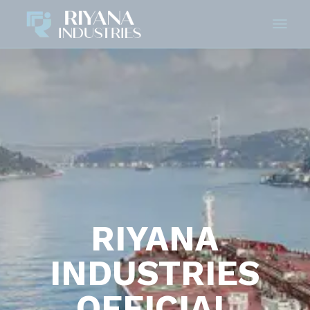
Skip
to
the
content
RIYANA
INDUSTRIES
OFFICIAL