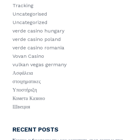
Tracking
Uncategorised
Uncategorized
verde casino hungary
verde casino poland
verde casino romania
Vovan Casino
vulkan vegas germany
Ασφάλεια
στοιχηματικες
Υποστήριξη
Комета Казино
Швеция
RECENT POSTS