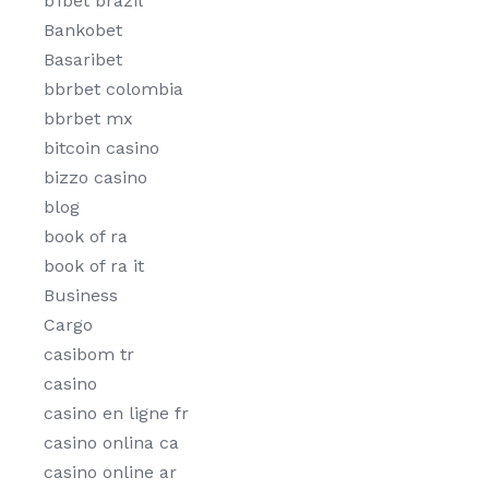
b1bet brazil
Bankobet
Basaribet
bbrbet colombia
bbrbet mx
bitcoin casino
bizzo casino
blog
book of ra
book of ra it
Business
Cargo
casibom tr
casino
casino en ligne fr
casino onlina ca
casino online ar