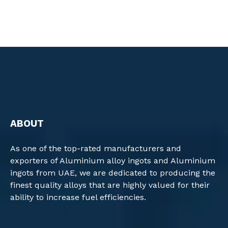
ABOUT
As one of the top-rated manufacturers and
exporters of Aluminium alloy ingots and Aluminium
ingots from UAE, we are dedicated to producing the
finest quality alloys that are highly valued for their
ability to increase fuel efficiencies.