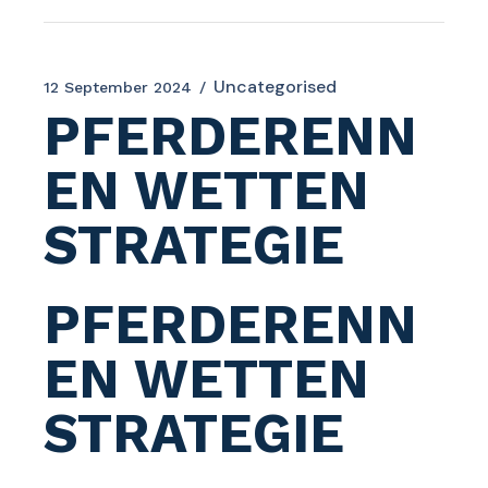
Uncategorised
12 September 2024
PFERDERENN
EN WETTEN
STRATEGIE
PFERDERENN
EN WETTEN
STRATEGIE